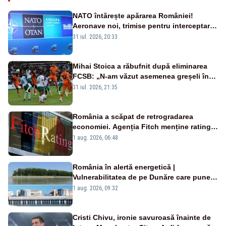
NATO întărește apărarea României!
Aeronave noi, trimise pentru interceptarea
și distrugerea dronelor
31 iul. 2026, 20:33
Mihai Stoica a răbufnit după eliminarea
FCSB: „N-am văzut asemenea greșeli în
190 de meciuri europene”
31 iul. 2026, 21:35
România a scăpat de retrogradarea
economiei. Agenția Fitch menține ratingul
„BBB-” cu perspectivă negativă
1 aug. 2026, 06:48
România în alertă energetică |
Vulnerabilitatea de pe Dunăre care pune
în pericol Centrala Cernavodă era
1 aug. 2026, 09:32
cunoscută de pe vremea lui Ceaușescu
Cristi Chivu, ironie savuroasă înainte de