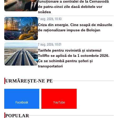
funcționare a centralei de la Cernavodă
de patru-cinci zile dacă debitele vor
scădea
7 aug. 2026, 10:43
Criza din energie. Cine scapă de măsurile
de raționalizare impuse de Bolojan
7 aug. 2026, 10:01
Tarifele pentru rovinietă și sistemul
TollRo se aplică de la 1 octombrie 2026.
Ce se schimbă pentru șoferi și
transportatori
URMĂREȘTE-NE PE
Facebook
YouTube
POPULAR