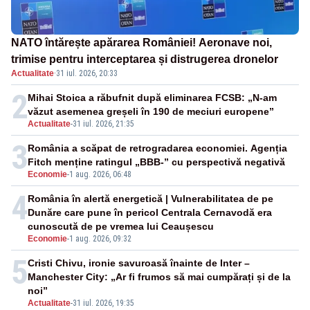
NATO întărește apărarea României! Aeronave noi,
trimise pentru interceptarea și distrugerea dronelor
Actualitate
·
31 iul. 2026, 20:33
2
Mihai Stoica a răbufnit după eliminarea FCSB: „N-am
văzut asemenea greșeli în 190 de meciuri europene”
Actualitate
-
31 iul. 2026, 21:35
3
România a scăpat de retrogradarea economiei. Agenția
Fitch menține ratingul „BBB-” cu perspectivă negativă
Economie
-
1 aug. 2026, 06:48
4
România în alertă energetică | Vulnerabilitatea de pe
Dunăre care pune în pericol Centrala Cernavodă era
cunoscută de pe vremea lui Ceaușescu
Economie
-
1 aug. 2026, 09:32
5
Cristi Chivu, ironie savuroasă înainte de Inter –
Manchester City: „Ar fi frumos să mai cumpărați și de la
noi”
Actualitate
-
31 iul. 2026, 19:35