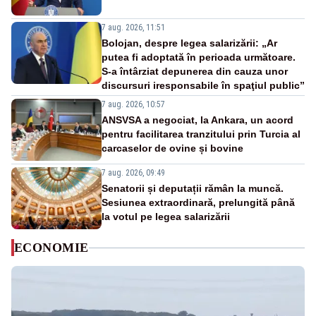
7 aug. 2026, 11:51
Bolojan, despre legea salarizării: „Ar
putea fi adoptată în perioada următoare.
S-a întârziat depunerea din cauza unor
discursuri iresponsabile în spaţiul public”
7 aug. 2026, 10:57
ANSVSA a negociat, la Ankara, un acord
pentru facilitarea tranzitului prin Turcia al
carcaselor de ovine și bovine
7 aug. 2026, 09:49
Senatorii și deputații rămân la muncă.
Sesiunea extraordinară, prelungită până
la votul pe legea salarizării
ECONOMIE