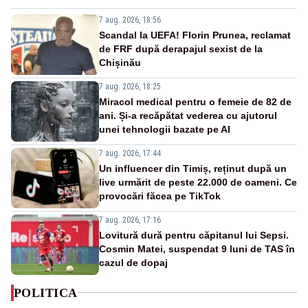
7 aug. 2026, 18:56
Scandal la UEFA! Florin Prunea, reclamat
de FRF după derapajul sexist de la
Chișinău
7 aug. 2026, 18:25
Miracol medical pentru o femeie de 82 de
ani. Și-a recăpătat vederea cu ajutorul
unei tehnologii bazate pe AI
7 aug. 2026, 17:44
Un influencer din Timiș, reținut după un
live urmărit de peste 22.000 de oameni. Ce
provocări făcea pe TikTok
7 aug. 2026, 17:16
Lovitură dură pentru căpitanul lui Sepsi.
Cosmin Matei, suspendat 9 luni de TAS în
cazul de dopaj
POLITICA