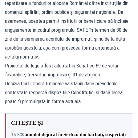
repartizare a fondurilor alocate României către instituțiile din
domeniul apărării, ordinii publice și siguranței naționale. De
asemenea, acestea permit instituțiilor beneficiare să încheie
angajamente în cadrul programului SAFE în termen de 30 de
zile de la semnarea acordului de împrumut, și nu de la data
aprobării acestuia, așa cum prevedea forma anterioară a
actului normativ.
Proiectul de lege a fost adoptat în Senat cu 69 de voturi
favorabile, trei voturi împotrivă și 31 de abțineri.
Decizia Curții Constituționale va stabili dacă prevederile
contestate respectă dispozițiile Constituției și dacă legea
poate fi promulgată în forma actuală.
CITEȘTE ȘI
Complot dejucat în Serbia: doi bărbați, suspectați
15:50