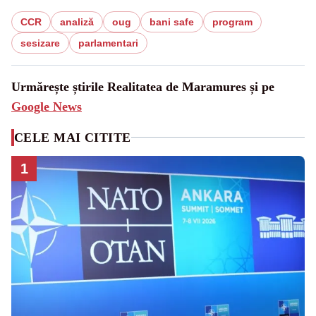
CCR
analiză
oug
bani safe
program
sesizare
parlamentari
Urmărește știrile Realitatea de Maramures și pe
Google News
CELE MAI CITITE
1