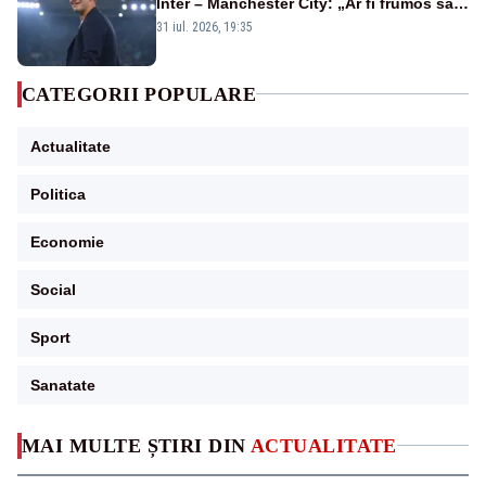
Inter – Manchester City: „Ar fi frumos să
mai cumpărați și de la noi”
31 iul. 2026, 19:35
CATEGORII POPULARE
Actualitate
Politica
Economie
Social
Sport
Sanatate
MAI MULTE ȘTIRI DIN
ACTUALITATE