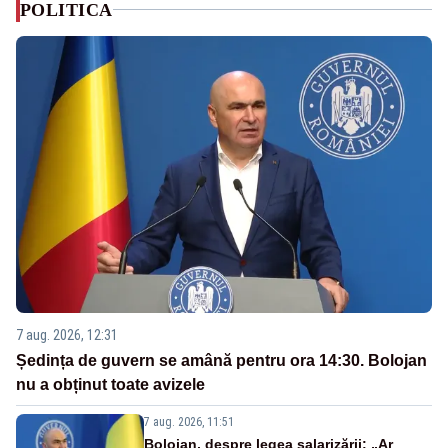
POLITICA
7 aug. 2026, 12:31
Ședința de guvern se amână pentru ora 14:30. Bolojan
nu a obținut toate avizele
7 aug. 2026, 11:51
Bolojan, despre legea salarizării: „Ar