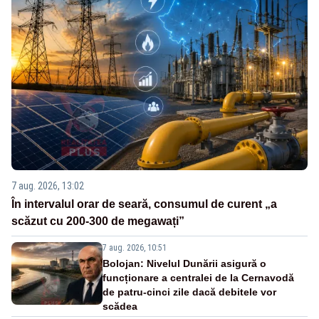
7 aug. 2026, 13:02
În intervalul orar de seară, consumul de curent „a
scăzut cu 200-300 de megawați”
7 aug. 2026, 10:51
Bolojan: Nivelul Dunării asigură o
funcționare a centralei de la Cernavodă
de patru-cinci zile dacă debitele vor
scădea