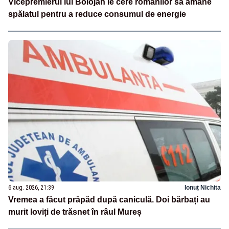
Vicepremierul lui Bolojan le cere românilor să amâne
spălatul pentru a reduce consumul de energie
6 aug. 2026, 21:39
Ionuț Nichita
Vremea a făcut prăpăd după caniculă. Doi bărbați au
murit loviți de trăsnet în râul Mureș