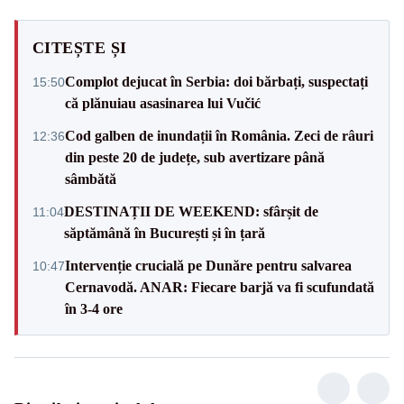
CITEȘTE ȘI
Complot dejucat în Serbia: doi bărbați, suspectați
15:50
că plănuiau asasinarea lui Vučić
Cod galben de inundații în România. Zeci de râuri
12:36
din peste 20 de județe, sub avertizare până
sâmbătă
DESTINAȚII DE WEEKEND: sfârșit de
11:04
săptămână în București și în țară
Intervenție crucială pe Dunăre pentru salvarea
10:47
Cernavodă. ANAR: Fiecare barjă va fi scufundată
în 3-4 ore