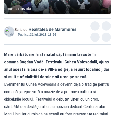
cuhea voievodala
Realitatea de Maramures
Scris de
Publicat:
31 iul. 2018, 18:56
Mare sărbătoare la sfârșitul săptămânii trecute în
comuna Bogdan Vodă. Festivalul Cuhea Voievodală, ajuns
anul acesta la cea de-a VIII-a ediție, a reunit localnici, dar
și multe oficialități dornice să urce pe scenă.
Evenimentul Cuhea Voievodală a devenit deja o tradiţie pentru
comună şi reprezintă o ocazie de a promova cultura şi
obiceiurile locului. Festivalul a debutat vineri cu un cros,
sâmbătă s-a desfășurat un simpozion dedicat Centenarului
Marii Uniri, iar duminică pe scenă au fost prezentate recitaluri