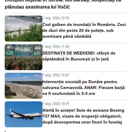
plănuiau asasinarea lui Vučić
7 aug. 2026, 12:36
Cod galben de inundații în România. Zeci
de râuri din peste 20 de județe, sub
avertizare până sâmbătă
7 aug. 2026, 11:04
DESTINAȚII DE WEEKEND: sfârșit de
săptămână în București și în țară
7 aug. 2026, 10:47
Intervenție crucială pe Dunăre pentru
salvarea Cernavodă. ANAR: Fiecare barjă
va fi scufundată în 3-4 ore
7 aug. 2026, 10:39
Alertă în aviație! Sute de avioane Boeing
737 MAX, vizate de inspecții obligatorii,
după descoperirea unor fisuri în fuselaj