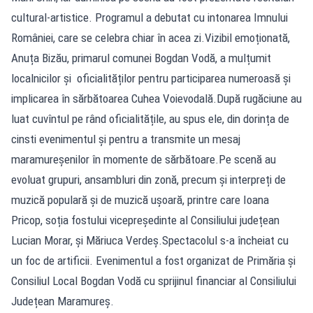
cultural-artistice. Programul a debutat cu intonarea Imnului
României, care se celebra chiar în acea zi.Vizibil emoționată,
Anuța Bizău, primarul comunei Bogdan Vodă, a mulțumit
localnicilor și oficialităților pentru participarea numeroasă și
implicarea în sărbătoarea Cuhea Voievodală.După rugăciune au
luat cuvîntul pe rând oficialitățile, au spus ele, din dorința de
cinsti evenimentul și pentru a transmite un mesaj
maramureșenilor în momente de sărbătoare.Pe scenă au
evoluat grupuri, ansambluri din zonă, precum și interpreți de
muzică populară și de muzică ușoară, printre care Ioana
Pricop, soția fostului vicepreședinte al Consiliului județean
Lucian Morar, și Măriuca Verdeș.Spectacolul s-a încheiat cu
un foc de artificii. Evenimentul a fost organizat de Primăria și
Consiliul Local Bogdan Vodă cu sprijinul financiar al Consiliului
Județean Maramureș.