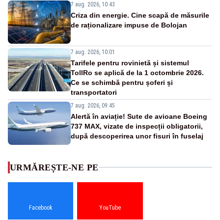
7 aug. 2026, 10:43
Criza din energie. Cine scapă de măsurile
de raționalizare impuse de Bolojan
7 aug. 2026, 10:01
Tarifele pentru rovinietă și sistemul
TollRo se aplică de la 1 octombrie 2026.
Ce se schimbă pentru șoferi și
transportatori
7 aug. 2026, 09:45
Alertă în aviație! Sute de avioane Boeing
737 MAX, vizate de inspecții obligatorii,
după descoperirea unor fisuri în fuselaj
URMĂREȘTE-NE PE
Facebook
YouTube