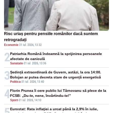
Risc uriaș pentru pensiile românilor dacă suntem
retrogradați
Economie
·
31 iul. 2026, 13:32
2
Patriarhia Română îndeamnă la sprijinirea persoanele
afectate de caniculă
Sanatate
-
31 iul. 2026, 13:36
3
Ședință extraordinară de Guvern, astăzi, la ora 14:00.
Bolojan ar putea decreta stare de urgență energetică
Politica
-
31 iul. 2026, 13:40
4
Florin Prunea îi cere public lui Târnovanu să plece de la
FCSB: „Du-te, nene, învârtindu-te!”
Sport
-
31 iul. 2026, 14:10
5
Eurostat: Rata inflaţiei a urcat până la 2,9% în iulie,