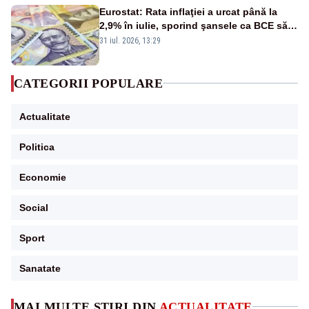
Eurostat: Rata inflaţiei a urcat până la
2,9% în iulie, sporind şansele ca BCE să
majoreze dobânda
31 iul. 2026, 13:29
CATEGORII POPULARE
Actualitate
Politica
Economie
Social
Sport
Sanatate
MAI MULTE ȘTIRI DIN
ACTUALITATE