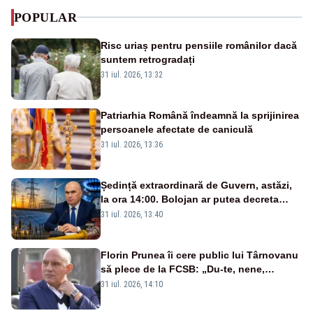
POPULAR
Risc uriaș pentru pensiile românilor dacă
suntem retrogradați
31 iul. 2026, 13:32
Patriarhia Română îndeamnă la sprijinirea
persoanele afectate de caniculă
31 iul. 2026, 13:36
Ședință extraordinară de Guvern, astăzi,
la ora 14:00. Bolojan ar putea decreta
stare de urgență energetică
31 iul. 2026, 13:40
Florin Prunea îi cere public lui Târnovanu
să plece de la FCSB: „Du-te, nene,
învârtindu-te!”
31 iul. 2026, 14:10