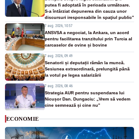
putea fi adoptată în perioada următoare.
S-a întârziat depunerea din cauza unor
discursuri iresponsabile în spaţiul public”
7 aug. 2026, 10:57
ANSVSA a negociat, la Ankara, un acord
pentru facilitarea tranzitului prin Turcia al
carcaselor de ovine și bovine
7 aug. 2026, 09:49
Senatorii și deputații rămân la muncă.
Sesiunea extraordinară, prelungită până
la votul pe legea salarizării
7 aug. 2026, 08:46
Strategia AUR pentru suspendarea lui
Nicușor Dan. Dungaciu: „Vrem să vedem
cine semnează și cine nu”
ECONOMIE