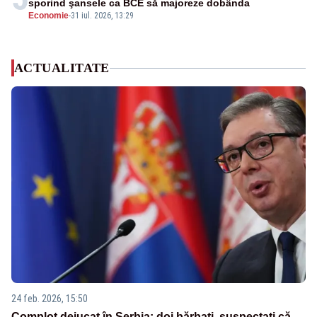
sporind şansele ca BCE să majoreze dobânda
Economie
-
31 iul. 2026, 13:29
ACTUALITATE
24 feb. 2026, 15:50
Complot dejucat în Serbia: doi bărbați, suspectați că