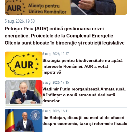
5 aug. 2026, 19:53
Petrișor Peiu (AUR) critică gestionarea crizei
energetice: Proiectele de la Complexul Energetic
Oltenia sunt blocate în birocrație și restricții legislative
5 aug. 2026, 19:37
Strategia pentru biodiversitate nu apără
interesele României. AUR a votat
împotrivă
5 aug. 2026, 17:15
Vladimir Putin reorganizează Armata rusă.
A înființat o nouă structură dedicată
dronelor
5 aug. 2026, 16:11
Ilie Bolojan, discuții cu mediul de afaceri
despre economie, taxe și reformele fiscale