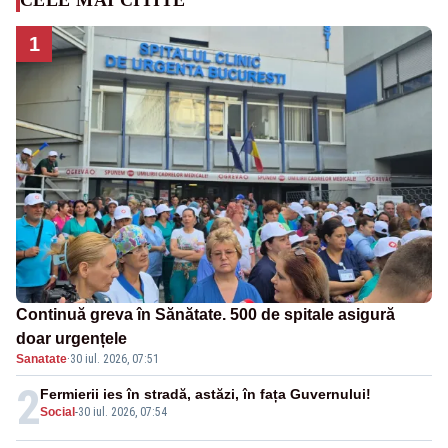
1
Continuă greva în Sănătate. 500 de spitale asigură
doar urgențele
Sanatate
·
30 iul. 2026, 07:51
2
Fermierii ies în stradă, astăzi, în fața Guvernului!
Social
-
30 iul. 2026, 07:54