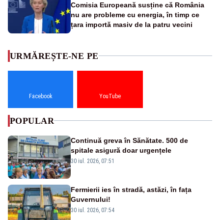
Comisia Europeană susține că România
nu are probleme cu energia, în timp ce
țara importă masiv de la patru vecini
URMĂREȘTE-NE PE
Facebook
YouTube
POPULAR
Continuă greva în Sănătate. 500 de
spitale asigură doar urgențele
30 iul. 2026, 07:51
Fermierii ies în stradă, astăzi, în fața
Guvernului!
30 iul. 2026, 07:54