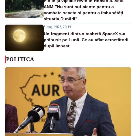
Ploile și vijeliile revin în România. Șefa
ANM:”Nu sunt suficiente pentru a
combate seceta și pentru a îmbunătăți
situația Dunării”
5 aug. 2026, 20:19
Un fragment dintr-o rachetă SpaceX s-a
prăbușit pe Lună. Ce au aflat cercetătorii
după impact
POLITICA