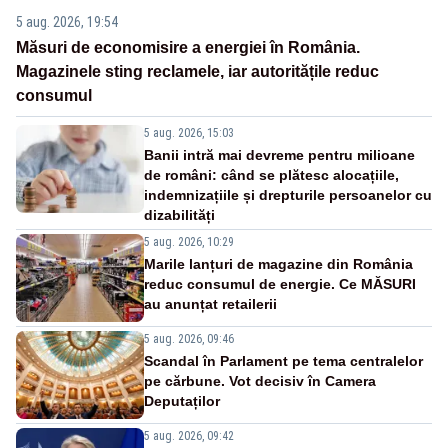
5 aug. 2026, 19:54
Măsuri de economisire a energiei în România.
Magazinele sting reclamele, iar autoritățile reduc
consumul
5 aug. 2026, 15:03
Banii intră mai devreme pentru milioane
de români: când se plătesc alocațiile,
indemnizațiile și drepturile persoanelor cu
dizabilități
5 aug. 2026, 10:29
Marile lanțuri de magazine din România
reduc consumul de energie. Ce MĂSURI
au anunțat retailerii
5 aug. 2026, 09:46
Scandal în Parlament pe tema centralelor
pe cărbune. Vot decisiv în Camera
Deputaților
5 aug. 2026, 09:42