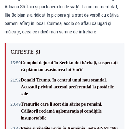
Adriana Săftoiu și partenera lui de viață. La un moment dat,
Ilie Bolojan s-a ridicat în picioare și a stat de vorbă cu câțiva
oameni aflați în local. Culmea, acolo se aflau călugări și
măicuțe, ceea ce ridică mari semne de întrebare.
CITEȘTE ȘI
Complot dejucat în Serbia: doi bărbați, suspectați
15:50
că plănuiau asasinarea lui Vučić
Donald Trump, în centrul unui nou scandal.
21:52
Acuzații privind accesul preferențial la postările
sale
Trenurile care îi scot din sărite pe români.
20:49
Călătorii reclamă aglomerația și condițiile
insuportabile
Ploile și vijeliile revin în România. Șefa ANM:”Nu
20:47