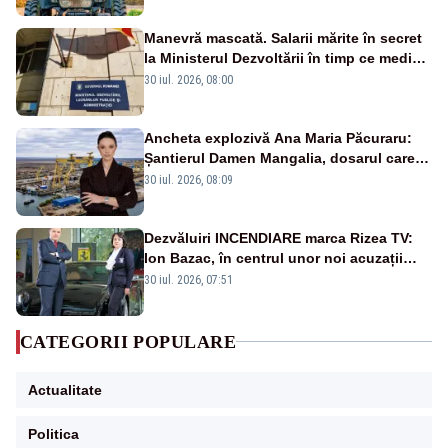
Manevră mascată. Salarii mărite în secret
la Ministerul Dezvoltării în timp ce medicii
ies în stradă
30 iul. 2026, 08:00
Ancheta explozivă Ana Maria Păcuraru:
Șantierul Damen Mangalia, dosarul care
scufundă apărarea României
30 iul. 2026, 08:09
Dezvăluiri INCENDIARE marca Rizea TV:
Ion Bazac, în centrul unor noi acuzații
publice
30 iul. 2026, 07:51
CATEGORII POPULARE
Actualitate
Politica