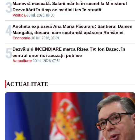
3
Manevră mascată. Salarii mărite în secret la Ministerul
Dezvoltării în timp ce medicii ies în stradă
Politica
-
30 iul. 2026, 08:00
4
Ancheta explozivă Ana Maria Păcuraru: Șantierul Damen
Mangalia, dosarul care scufundă apărarea României
Economie
-
30 iul. 2026, 08:09
5
Dezvăluiri INCENDIARE marca Rizea TV: Ion Bazac, în
centrul unor noi acuzații publice
Actualitate
-
30 iul. 2026, 07:51
ACTUALITATE