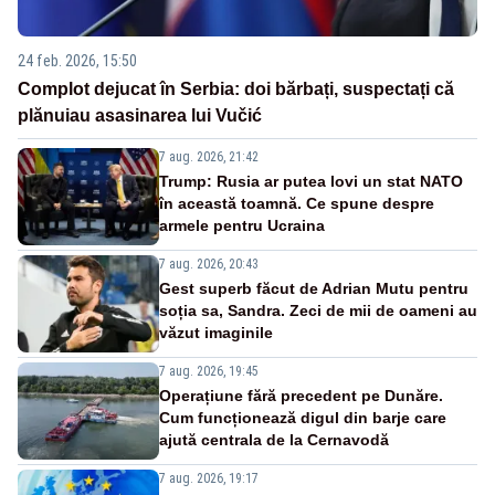
24 feb. 2026, 15:50
Complot dejucat în Serbia: doi bărbați, suspectați că
plănuiau asasinarea lui Vučić
7 aug. 2026, 21:42
Trump: Rusia ar putea lovi un stat NATO
în această toamnă. Ce spune despre
armele pentru Ucraina
7 aug. 2026, 20:43
Gest superb făcut de Adrian Mutu pentru
soția sa, Sandra. Zeci de mii de oameni au
văzut imaginile
7 aug. 2026, 19:45
Operațiune fără precedent pe Dunăre.
Cum funcționează digul din barje care
ajută centrala de la Cernavodă
7 aug. 2026, 19:17