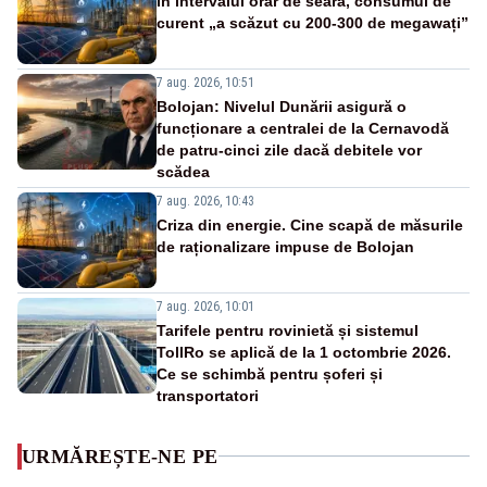
În intervalul orar de seară, consumul de
curent „a scăzut cu 200-300 de megawați”
7 aug. 2026, 10:51
Bolojan: Nivelul Dunării asigură o
funcționare a centralei de la Cernavodă
de patru-cinci zile dacă debitele vor
scădea
7 aug. 2026, 10:43
Criza din energie. Cine scapă de măsurile
de raționalizare impuse de Bolojan
7 aug. 2026, 10:01
Tarifele pentru rovinietă și sistemul
TollRo se aplică de la 1 octombrie 2026.
Ce se schimbă pentru șoferi și
transportatori
URMĂREȘTE-NE PE