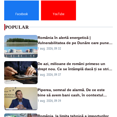
Facebook
YouTube
POPULAR
România în alertă energetică |
Vulnerabilitatea de pe Dunăre care pune
în pericol Centrala Cernavodă era
1 aug. 2026, 09:32
cunoscută de pe vremea lui Ceaușescu
De azi, milioane de români primesc un
drept nou. Ce se întâmplă dacă ți se strică
un produs
1 aug. 2026, 09:37
Piperea, semnal de alarmă. De ce este
bine să avem bani cash, în contextul
alertei energetice?
1 aug. 2026, 09:39
România, la limita tehnică a importurilor