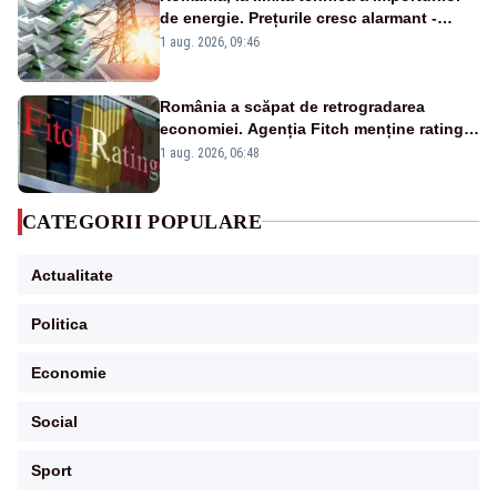
de energie. Prețurile cresc alarmant -
Analiză Realitatea Plus
1 aug. 2026, 09:46
România a scăpat de retrogradarea
economiei. Agenția Fitch menține ratingul
„BBB-” cu perspectivă negativă
1 aug. 2026, 06:48
CATEGORII POPULARE
Actualitate
Politica
Economie
Social
Sport