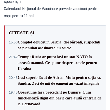
specialiştii.
Calendarul Naţional de Vaccinare prevede vaccinuri pentru
copii pentru 11 boli.
CITEȘTE ȘI
Complot dejucat în Serbia: doi bărbați, suspectați
15:50
că plănuiau asasinarea lui Vučić
Trump: Rusia ar putea lovi un stat NATO în
21:42
această toamnă. Ce spune despre armele pentru
Ucraina
Gest superb făcut de Adrian Mutu pentru soția sa,
20:43
Sandra. Zeci de mii de oameni au văzut imaginile
Operațiune fără precedent pe Dunăre. Cum
19:45
funcționează digul din barje care ajută centrala de
la Cernavodă