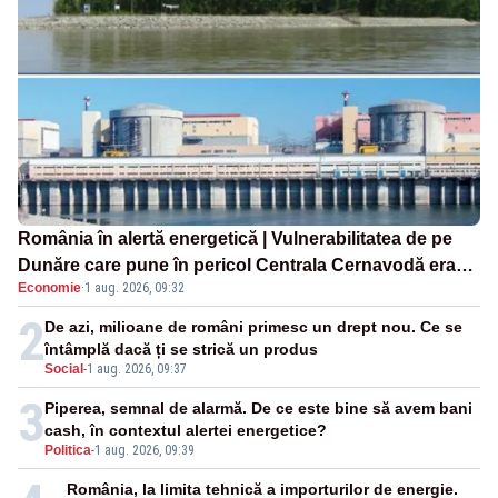
România în alertă energetică | Vulnerabilitatea de pe
Dunăre care pune în pericol Centrala Cernavodă era
Economie
·
1 aug. 2026, 09:32
cunoscută de pe vremea lui Ceaușescu
2
De azi, milioane de români primesc un drept nou. Ce se
întâmplă dacă ți se strică un produs
Social
-
1 aug. 2026, 09:37
3
Piperea, semnal de alarmă. De ce este bine să avem bani
cash, în contextul alertei energetice?
Politica
-
1 aug. 2026, 09:39
România, la limita tehnică a importurilor de energie.