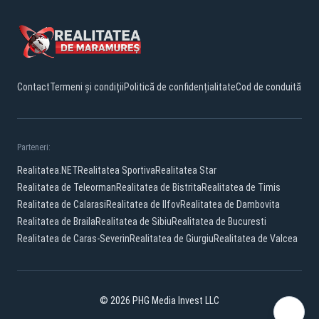
Contact
Termeni și condiții
Politică de confidențialitate
Cod de conduită
Parteneri:
Realitatea.NET
Realitatea Sportiva
Realitatea Star
Realitatea de Teleorman
Realitatea de Bistrita
Realitatea de Timis
Realitatea de Calarasi
Realitatea de Ilfov
Realitatea de Dambovita
Realitatea de Braila
Realitatea de Sibiu
Realitatea de Bucuresti
Realitatea de Caras-Severin
Realitatea de Giurgiu
Realitatea de Valcea
© 2026 PHG Media Invest LLC
Facebook
YouTube