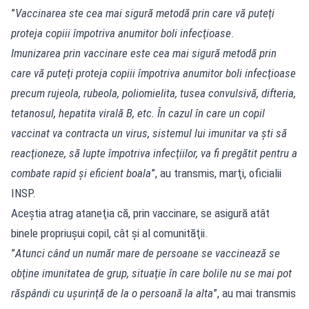
”
Vaccinarea ste cea mai sigură metodă prin care vă puteţi
proteja copiii împotriva anumitor boli infecţioase
.
Imunizarea prin vaccinare este cea mai sigură metodă prin
care vă puteţi proteja copiii împotriva anumitor boli infecţioase
precum rujeola, rubeola, poliomielita, tusea convulsivă, difteria,
tetanosul, hepatita virală B, etc. În cazul în care un copil
vaccinat va contracta un virus, sistemul lui imunitar va şti să
reacţioneze, să lupte împotriva infecţiilor, va fi pregătit pentru a
combate rapid şi eficient boala
”, au transmis, marţi, oficialii
INSP.
Aceştia atrag ataneţia că, prin vaccinare, se asigură atât
binele propriuşui copil, cât şi al comunităţii.
”
Atunci când un număr mare de persoane se vaccinează se
obţine imunitatea de grup, situaţie în care bolile nu se mai pot
răspândi cu uşurinţă de la o persoană la alta
”, au mai transmis