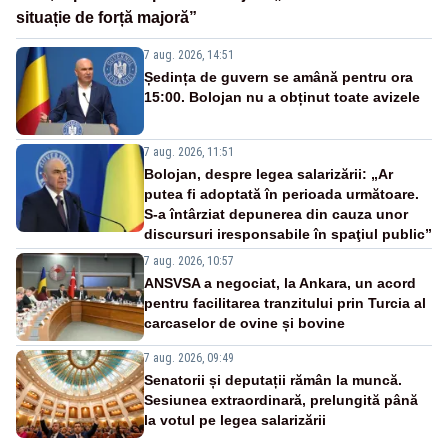
situație de forță majoră”
7 aug. 2026, 14:51
Ședința de guvern se amână pentru ora
15:00. Bolojan nu a obținut toate avizele
7 aug. 2026, 11:51
Bolojan, despre legea salarizării: „Ar
putea fi adoptată în perioada următoare.
S-a întârziat depunerea din cauza unor
discursuri iresponsabile în spaţiul public”
7 aug. 2026, 10:57
ANSVSA a negociat, la Ankara, un acord
pentru facilitarea tranzitului prin Turcia al
carcaselor de ovine și bovine
7 aug. 2026, 09:49
Senatorii și deputații rămân la muncă.
Sesiunea extraordinară, prelungită până
la votul pe legea salarizării