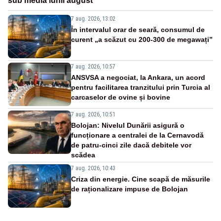
sub media lunii august
7 aug. 2026, 13:02
În intervalul orar de seară, consumul de
curent „a scăzut cu 200-300 de megawați”
7 aug. 2026, 10:57
ANSVSA a negociat, la Ankara, un acord
pentru facilitarea tranzitului prin Turcia al
carcaselor de ovine și bovine
7 aug. 2026, 10:51
Bolojan: Nivelul Dunării asigură o
funcționare a centralei de la Cernavodă
de patru-cinci zile dacă debitele vor
scădea
7 aug. 2026, 10:43
Criza din energie. Cine scapă de măsurile
de raționalizare impuse de Bolojan