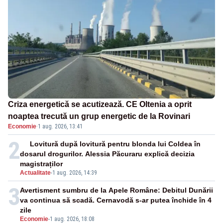
Criza energetică se acutizează. CE Oltenia a oprit
noaptea trecută un grup energetic de la Rovinari
Economie
·
1 aug. 2026, 13:41
2
Lovitură după lovitură pentru blonda lui Coldea în
dosarul drogurilor. Alessia Păcuraru explică decizia
magistraților
Actualitate
-
1 aug. 2026, 14:39
3
Avertisment sumbru de la Apele Române: Debitul Dunării
va continua să scadă. Cernavodă s-ar putea închide în 4
zile
Economie
-
1 aug. 2026, 18:08