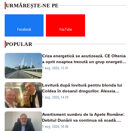
URMĂREȘTE-NE PE
Facebook
YouTube
POPULAR
Criza energetică se acutizează. CE Oltenia
a oprit noaptea trecută un grup energetic
de la Rovinari
1 aug. 2026, 13:41
Lovitură după lovitură pentru blonda lui
Coldea în dosarul drogurilor. Alessia
Păcuraru explică decizia magistraților
1 aug. 2026, 14:39
Avertisment sumbru de la Apele Române:
Debitul Dunării va continua să scadă.
Cernavodă s-ar putea închide în 4 zile
1 aug. 2026, 18:08