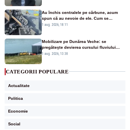
Au închis centralele pe cărbune, acum
spun că au nevoie de ele. Cum se
pasează vina în plină criză energetică
1 aug. 2026, 18:11
Mobilizare pe Dunărea Veche: se
pregătește devierea cursului fluviului
către Cernavodă – VIDEO
1 aug. 2026, 13:38
CATEGORII POPULARE
Actualitate
Politica
Economie
Social