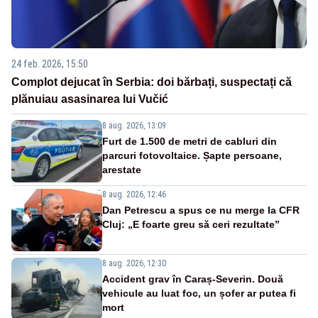
24 feb. 2026, 15:50
Complot dejucat în Serbia: doi bărbați, suspectați că
plănuiau asasinarea lui Vučić
8 aug. 2026, 13:09
Furt de 1.500 de metri de cabluri din
parcuri fotovoltaice. Șapte persoane,
arestate
8 aug. 2026, 12:46
Dan Petrescu a spus ce nu merge la CFR
Cluj: „E foarte greu să ceri rezultate”
8 aug. 2026, 12:30
Accident grav în Caraș-Severin. Două
vehicule au luat foc, un șofer ar putea fi
mort