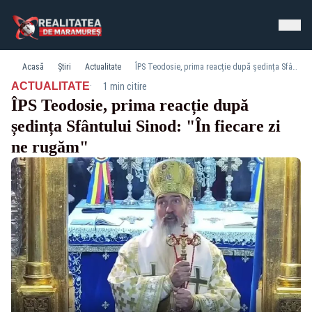
Acasă
Știri
Actualitate
ÎPS Teodosie, prima reacție după ședința Sfântului Sinod: "În fiecare zi ne rugăm"
·
ACTUALITATE
1 min citire
ÎPS Teodosie, prima reacție după
ședința Sfântului Sinod: "În fiecare zi
ne rugăm"