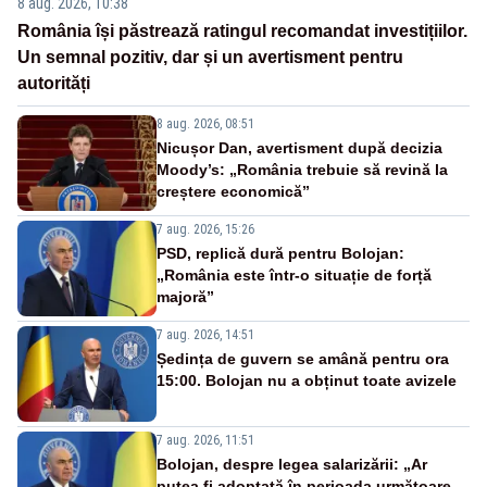
8 aug. 2026, 10:38
România își păstrează ratingul recomandat investițiilor.
Un semnal pozitiv, dar și un avertisment pentru
autorități
8 aug. 2026, 08:51
Nicușor Dan, avertisment după decizia
Moody’s: „România trebuie să revină la
creștere economică”
7 aug. 2026, 15:26
PSD, replică dură pentru Bolojan:
„România este într-o situație de forță
majoră”
7 aug. 2026, 14:51
Ședința de guvern se amână pentru ora
15:00. Bolojan nu a obținut toate avizele
7 aug. 2026, 11:51
Bolojan, despre legea salarizării: „Ar
putea fi adoptată în perioada următoare.