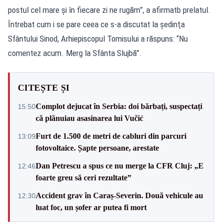
postul cel mare şi în fiecare zi ne rugăm”, a afirmatb prelatul.
Întrebat cum i se pare ceea ce s-a discutat la şedinţa
Sfântului Sinod, Arhiepiscopul Tomisului a răspuns: “Nu
comentez acum. Merg la Sfânta Slujbă”.
CITEȘTE ȘI
Complot dejucat în Serbia: doi bărbați, suspectați
15:50
că plănuiau asasinarea lui Vučić
Furt de 1.500 de metri de cabluri din parcuri
13:09
fotovoltaice. Șapte persoane, arestate
Dan Petrescu a spus ce nu merge la CFR Cluj: „E
12:46
foarte greu să ceri rezultate”
Accident grav în Caraș-Severin. Două vehicule au
12:30
luat foc, un șofer ar putea fi mort