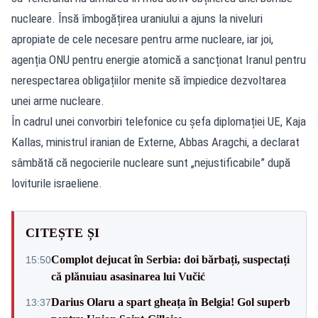
nucleare. Însă îmbogățirea uraniului a ajuns la niveluri
apropiate de cele necesare pentru arme nucleare, iar joi,
agenția ONU pentru energie atomică a sancționat Iranul pentru
nerespectarea obligațiilor menite să împiedice dezvoltarea
unei arme nucleare.
În cadrul unei convorbiri telefonice cu șefa diplomației UE, Kaja
Kallas, ministrul iranian de Externe, Abbas Aragchi, a declarat
sâmbătă că negocierile nucleare sunt „nejustificabile” după
loviturile israeliene.
CITEȘTE ȘI
Complot dejucat în Serbia: doi bărbați, suspectați
15:50
că plănuiau asasinarea lui Vučić
Darius Olaru a spart gheața în Belgia! Gol superb
13:37