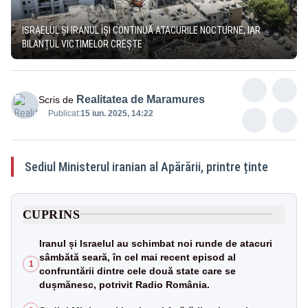
ISRAELUL ȘI IRANUL ÎȘI CONTINUĂ ATACURILE NOCTURNE, IAR
BILANȚUL VICTIMELOR CREȘTE
Realitatea de Maramures
Scris de
Publicat:
15 iun. 2025, 14:22
Sediul Ministerul iranian al Apărării, printre ținte
CUPRINS
Iranul și Israelul au schimbat noi runde de atacuri
sâmbătă seară, în cel mai recent episod al
1
confruntării dintre cele două state care se
dușmănesc, potrivit Radio România.