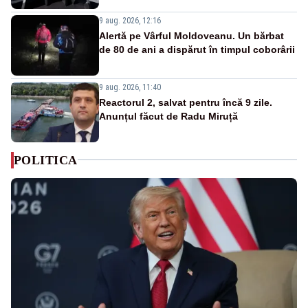
9 aug. 2026, 12:16
Alertă pe Vârful Moldoveanu. Un bărbat
de 80 de ani a dispărut în timpul coborârii
9 aug. 2026, 11:40
Reactorul 2, salvat pentru încă 9 zile.
Anunțul făcut de Radu Miruță
POLITICA