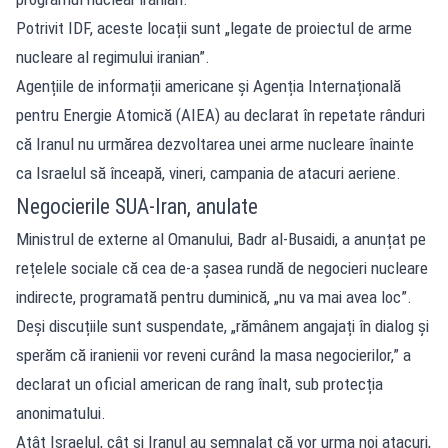
Potrivit IDF, aceste locații sunt „legate de proiectul de arme
nucleare al regimului iranian”.
Agențiile de informații americane și Agenția Internațională
pentru Energie Atomică (AIEA) au declarat în repetate rânduri
că Iranul nu urmărea dezvoltarea unei arme nucleare înainte
ca Israelul să înceapă, vineri, campania de atacuri aeriene.
Negocierile SUA-Iran, anulate
Ministrul de externe al Omanului, Badr al-Busaidi, a anunțat pe
rețelele sociale că cea de-a șasea rundă de negocieri nucleare
indirecte, programată pentru duminică, „nu va mai avea loc”.
Deși discuțiile sunt suspendate, „rămânem angajați în dialog și
sperăm că iranienii vor reveni curând la masa negocierilor,” a
declarat un oficial american de rang înalt, sub protecția
anonimatului.
Atât Israelul, cât și Iranul au semnalat că vor urma noi atacuri,