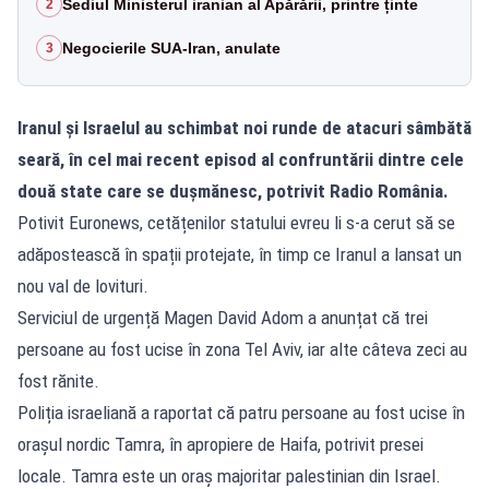
Sediul Ministerul iranian al Apărării, printre ținte
2
Negocierile SUA-Iran, anulate
3
Iranul și Israelul au schimbat noi runde de atacuri sâmbătă
seară, în cel mai recent episod al confruntării dintre cele
două state care se dușmănesc, potrivit Radio România.
Potivit Euronews, cetățenilor statului evreu li s-a cerut să se
adăpostească în spații protejate, în timp ce Iranul a lansat un
nou val de lovituri.
Serviciul de urgență Magen David Adom a anunțat că trei
persoane au fost ucise în zona Tel Aviv, iar alte câteva zeci au
fost rănite.
Poliția israeliană a raportat că patru persoane au fost ucise în
orașul nordic Tamra, în apropiere de Haifa, potrivit presei
locale. Tamra este un oraș majoritar palestinian din Israel.