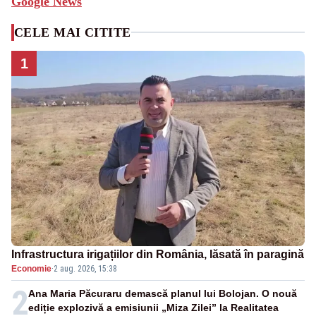
Google News
CELE MAI CITITE
1
Infrastructura irigațiilor din România, lăsată în paragină
Economie
·
2 aug. 2026, 15:38
2
Ana Maria Păcuraru demască planul lui Bolojan. O nouă
ediție explozivă a emisiunii „Miza Zilei” la Realitatea