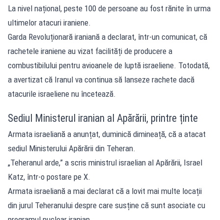
La nivel național, peste 100 de persoane au fost rănite în urma
ultimelor atacuri iraniene.
Garda Revoluționară iraniană a declarat, într-un comunicat, că
rachetele iraniene au vizat facilități de producere a
combustibilului pentru avioanele de luptă israeliene. Totodată,
a avertizat că Iranul va continua să lanseze rachete dacă
atacurile israeliene nu încetează.
Sediul Ministerul iranian al Apărării, printre ținte
Armata israeliană a anunțat, duminică dimineață, că a atacat
sediul Ministerului Apărării din Teheran.
„Teheranul arde,” a scris ministrul israelian al Apărării, Israel
Katz, într-o postare pe X.
Armata israeliană a mai declarat că a lovit mai multe locații
din jurul Teheranului despre care susține că sunt asociate cu
programul nuclear iranian.