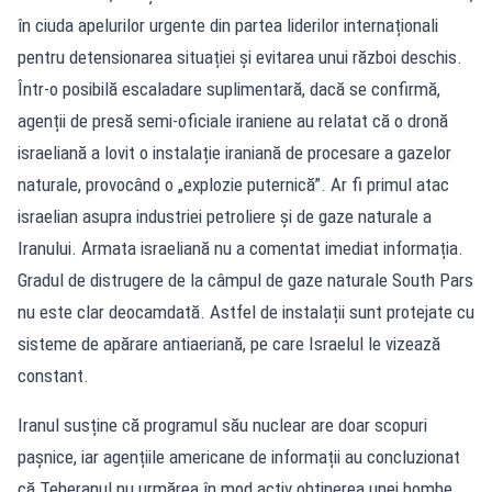
în ciuda apelurilor urgente din partea liderilor internaționali
pentru detensionarea situației și evitarea unui război deschis.
Într-o posibilă escaladare suplimentară, dacă se confirmă,
agenții de presă semi-oficiale iraniene au relatat că o dronă
israeliană a lovit o instalație iraniană de procesare a gazelor
naturale, provocând o „explozie puternică”. Ar fi primul atac
israelian asupra industriei petroliere și de gaze naturale a
Iranului. Armata israeliană nu a comentat imediat informația.
Gradul de distrugere de la câmpul de gaze naturale South Pars
nu este clar deocamdată. Astfel de instalații sunt protejate cu
sisteme de apărare antiaeriană, pe care Israelul le vizează
constant.
Iranul susține că programul său nuclear are doar scopuri
pașnice, iar agențiile americane de informații au concluzionat
că Teheranul nu urmărea în mod activ obținerea unei bombe