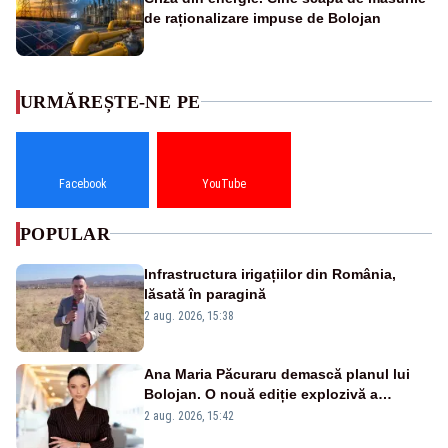
de raționalizare impuse de Bolojan
URMĂREȘTE-NE PE
Facebook
YouTube
POPULAR
Infrastructura irigațiilor din România,
lăsată în paragină
2 aug. 2026, 15:38
Ana Maria Păcuraru demască planul lui
Bolojan. O nouă ediție explozivă a
emisiunii „Miza Zilei” la Realitatea PLUS
2 aug. 2026, 15:42