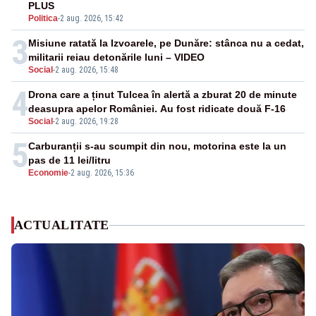
PLUS
Politica
-
2 aug. 2026, 15:42
3
Misiune ratată la Izvoarele, pe Dunăre: stânca nu a cedat,
militarii reiau detonările luni – VIDEO
Social
-
2 aug. 2026, 15:48
4
Drona care a ținut Tulcea în alertă a zburat 20 de minute
deasupra apelor României. Au fost ridicate două F-16
Social
-
2 aug. 2026, 19:28
5
Carburanții s-au scumpit din nou, motorina este la un
pas de 11 lei/litru
Economie
-
2 aug. 2026, 15:36
ACTUALITATE