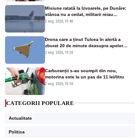
Misiune ratată la Izvoarele, pe Dunăre:
stânca nu a cedat, militarii reiau
detonările luni – VIDEO
2 aug. 2026, 15:48
Drona care a ținut Tulcea în alertă a
zburat 20 de minute deasupra apelor
României. Au fost ridicate două F-16
2 aug. 2026, 19:28
Carburanții s-au scumpit din nou,
motorina este la un pas de 11 lei/litru
2 aug. 2026, 15:36
CATEGORII POPULARE
Actualitate
Politica