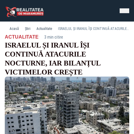
Acasă
Știri
Actualitate
ISRAELUL ȘI IRANUL ÎȘI CONTINUĂ ATACURILE NOCTURNE, IAR BILANȚUL VICTIMELOR CREȘTE
·
ACTUALITATE
3 min citire
ISRAELUL ȘI IRANUL ÎȘI
CONTINUĂ ATACURILE
NOCTURNE, IAR BILANȚUL
VICTIMELOR CREȘTE