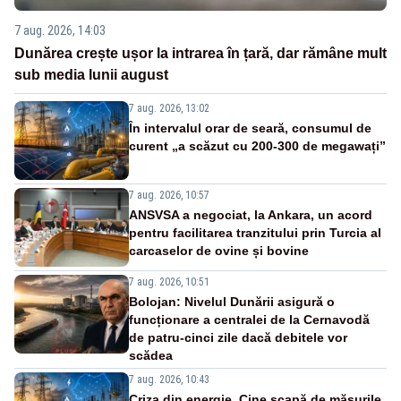
7 aug. 2026, 14:03
Dunărea crește ușor la intrarea în țară, dar rămâne mult
sub media lunii august
7 aug. 2026, 13:02
În intervalul orar de seară, consumul de
curent „a scăzut cu 200-300 de megawați”
7 aug. 2026, 10:57
ANSVSA a negociat, la Ankara, un acord
pentru facilitarea tranzitului prin Turcia al
carcaselor de ovine și bovine
7 aug. 2026, 10:51
Bolojan: Nivelul Dunării asigură o
funcționare a centralei de la Cernavodă
de patru-cinci zile dacă debitele vor
scădea
7 aug. 2026, 10:43
Criza din energie. Cine scapă de măsurile