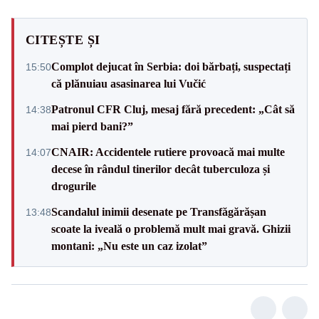
CITEȘTE ȘI
Complot dejucat în Serbia: doi bărbați, suspectați
15:50
că plănuiau asasinarea lui Vučić
Patronul CFR Cluj, mesaj fără precedent: „Cât să
14:38
mai pierd bani?”
CNAIR: Accidentele rutiere provoacă mai multe
14:07
decese în rândul tinerilor decât tuberculoza și
drogurile
Scandalul inimii desenate pe Transfăgărășan
13:48
scoate la iveală o problemă mult mai gravă. Ghizii
montani: „Nu este un caz izolat”