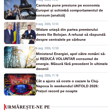
Canicula pune presiune pe economia
Europei și schimbă comportamentul de
consum (analiză)
6 aug. 2026, 12:53
Sfidare uriașă din partea premierului
demis Ilie Bolojan. A refuzat să răspundă
despre centralele pe cărbune
6 aug. 2026, 12:50
Ministerul Energiei, apel către români să-
și REDUCĂ VOLUNTAR consumul de
energie. Măsură fără precedent în ultimele
decenii
6 aug. 2026, 11:18
Cât a ajuns să coste o cazare la Cluj-
Napoca în weekendul UNTOLD 2026:
Prețuri record pe noapte
URMĂREȘTE-NE PE