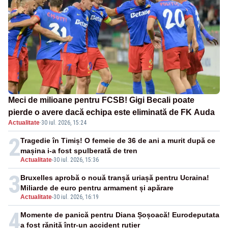
Meci de milioane pentru FCSB! Gigi Becali poate
pierde o avere dacă echipa este eliminată de FK Auda
Actualitate
·
30 iul. 2026, 15:24
2
Tragedie în Timiș! O femeie de 36 de ani a murit după ce
mașina i-a fost spulberată de tren
Actualitate
-
30 iul. 2026, 15:36
3
Bruxelles aprobă o nouă tranșă uriașă pentru Ucraina!
Miliarde de euro pentru armament și apărare
Actualitate
-
30 iul. 2026, 16:19
4
Momente de panică pentru Diana Șoșoacă! Eurodeputata
a fost rănită într-un accident rutier