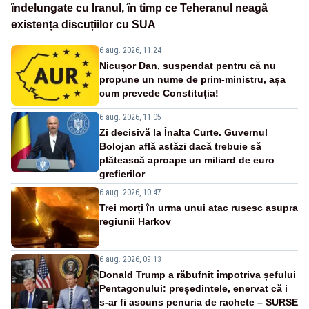
îndelungate cu Iranul, în timp ce Teheranul neagă
existența discuțiilor cu SUA
6 aug. 2026, 11:24
Nicușor Dan, suspendat pentru că nu
propune un nume de prim-ministru, așa
cum prevede Constituția!
6 aug. 2026, 11:05
Zi decisivă la Înalta Curte. Guvernul
Bolojan află astăzi dacă trebuie să
plătească aproape un miliard de euro
grefierilor
6 aug. 2026, 10:47
Trei morți în urma unui atac rusesc asupra
regiunii Harkov
6 aug. 2026, 09:13
Donald Trump a răbufnit împotriva șefului
Pentagonului: președintele, enervat că i
s-ar fi ascuns penuria de rachete – SURSE