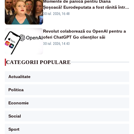
Momente de panică pentru Diana
Șoșoacă! Eurodeputata a fost rănită într-
un accident rutier
30 iul. 2026, 16:48
Revolut colaborează cu OpenAI pentru a
oferi ChatGPT Go clienţilor săi
30 iul. 2026, 14:43
CATEGORII POPULARE
Actualitate
Politica
Economie
Social
Sport