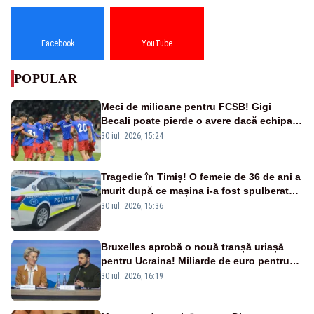
Facebook
YouTube
POPULAR
Meci de milioane pentru FCSB! Gigi
Becali poate pierde o avere dacă echipa
este eliminată de FK Auda
30 iul. 2026, 15:24
Tragedie în Timiș! O femeie de 36 de ani a
murit după ce mașina i-a fost spulberată
de tren
30 iul. 2026, 15:36
Bruxelles aprobă o nouă tranșă uriașă
pentru Ucraina! Miliarde de euro pentru
armament și apărare
30 iul. 2026, 16:19