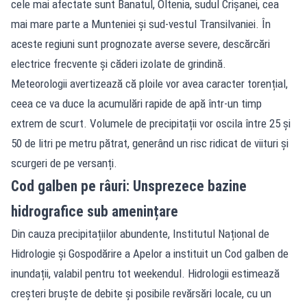
cele mai afectate sunt Banatul, Oltenia, sudul Crișanei, cea
mai mare parte a Munteniei și sud-vestul Transilvaniei. În
aceste regiuni sunt prognozate averse severe, descărcări
electrice frecvente și căderi izolate de grindină.
Meteorologii avertizează că ploile vor avea caracter torențial,
ceea ce va duce la acumulări rapide de apă într-un timp
extrem de scurt. Volumele de precipitații vor oscila între 25 și
50 de litri pe metru pătrat, generând un risc ridicat de viituri și
scurgeri de pe versanți.
Cod galben pe râuri: Unsprezece bazine
hidrografice sub amenințare
Din cauza precipitațiilor abundente, Institutul Național de
Hidrologie și Gospodărire a Apelor a instituit un Cod galben de
inundații, valabil pentru tot weekendul. Hidrologii estimează
creșteri bruște de debite și posibile revărsări locale, cu un