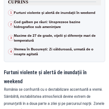
CUPRINS
Furtuni violente și alertă de inundații în weekend
1
Cod galben pe râuri: Unsprezece bazine
2
hidrografice sub amenințare
Maxime de 27 de grade, vijelii și diferențe mari de
3
temperatură
Vremea în București: Zi călduroasă, urmată de o
4
noapte agitată
Furtuni violente și alertă de inundații în
weekend
România se confruntă cu o destabilizare accentuată a vremii.
Sâmbătă, instabilitatea atmosferică devine extrem de
pronunțată în a doua parte a zilei și pe parcursul nopții. Zonele