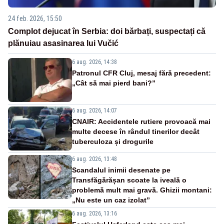
24 feb. 2026, 15:50
Complot dejucat în Serbia: doi bărbați, suspectați că
plănuiau asasinarea lui Vučić
6 aug. 2026, 14:38
Patronul CFR Cluj, mesaj fără precedent:
„Cât să mai pierd bani?”
6 aug. 2026, 14:07
CNAIR: Accidentele rutiere provoacă mai
multe decese în rândul tinerilor decât
tuberculoza și drogurile
6 aug. 2026, 13:48
Scandalul inimii desenate pe
Transfăgărășan scoate la iveală o
problemă mult mai gravă. Ghizii montani:
„Nu este un caz izolat”
6 aug. 2026, 13:16