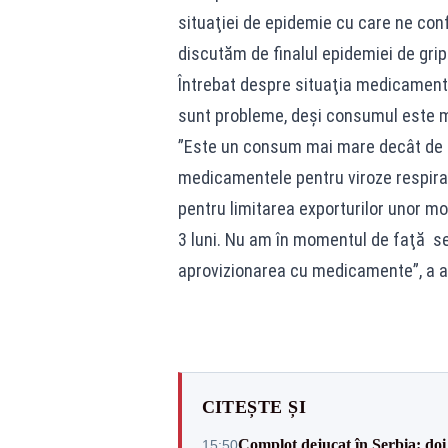
situaţiei de epidemie cu care ne co
discutăm de finalul epidemiei de gripă
Întrebat despre situaţia medicamentelo
sunt probleme, deşi consumul este m
”Este un consum mai mare decât de o
medicamentele pentru viroze respira
pentru limitarea exporturilor unor mol
3 luni. Nu am în momentul de faţă s
aprovizionarea cu medicamente”, a a
CITEȘTE ȘI
Complot dejucat în Serbia: doi 
15:50