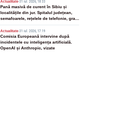
4
Actualitate
-
31 iul. 2026, 18:33
Pană masivă de curent în Sibiu și
localitățile din jur. Spitalul județean,
semafoarele, rețelele de telefonie, grav
afectate
5
Actualitate
-
31 iul. 2026, 17:19
Comisia Europeană intervine după
incidentele cu inteligența artificială.
OpenAI și Anthropic, vizate