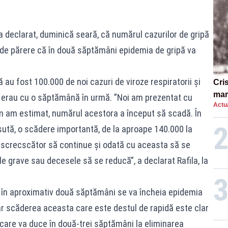
 a declarat, duminică seară, că numărul cazurilor de gripă
e de părere că în două săptămâni epidemia de gripă va
ă au fost 100.000 de noi cazuri de viroze respiratorii şi
Cri
mar
e erau cu o săptămână în urmă. ”Noi am prezentat cu
Actua
„O 
m am estimat, numărul acestora a început să scadă. În
ută, o scădere importantă, de la aproape 140.000 la
screcscător să continue şi odată cu aceasta să se
le grave sau decesele să se reducă”, a declarat Rafila, la
ă în aproximativ două săptămâni se va încheia epidemia
ar scăderea aceasta care este destul de rapidă este clar
 care va duce în două-trei săptămâni la eliminarea