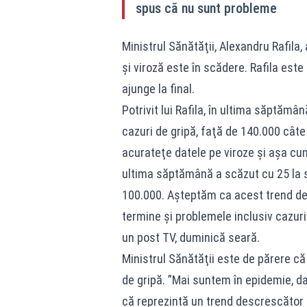
spus că nu sunt probleme
Ministrul Sănătăţii, Alexandru Rafila,
şi viroză este în scădere. Rafila est
ajunge la final.
Potrivit lui Rafila, în ultima săptămân
cazuri de gripă, faţă de 140.000 cât
acurateţe datele pe viroze şi aşa cu
ultima săptămână a scăzut cu 25 la s
100.000. Aşteptăm ca acest trend de
termine şi problemele inclusiv cazuri
un post TV, duminică seară.
Ministrul Sănătăţii este de părere c
de gripă. ”Mai suntem în epidemie, d
că reprezintă un trend descrescător