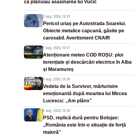
că plănuiau asasinarea lui Vučić
7 aug. 2026, 16:29
Pericol uriaș pe Autostrada Soarelui.
Obiecte metalice capcană, găsite pe
carosabil. Avertisment CNAIR
7 aug. 2026, 15:51
Atenționare meteo COD ROȘU: ploi
torențiale și descărcări electrice în Alba
și Maramureș
7 aug. 2026, 15:38
Vedeta de la Survivor, mărturisire
emoționantă după moartea lui Mircea
Lucescu: „Am plâns”
7 aug. 2026, 15:26
PSD, replică dură pentru Bolojan:
„România este într-o situație de forță
majoră”