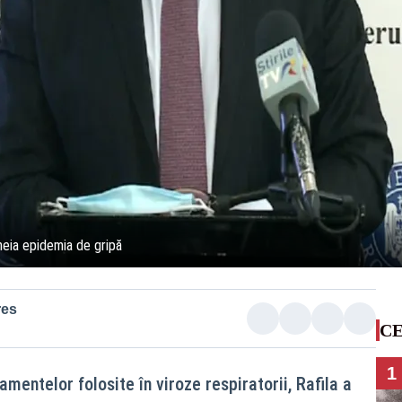
heia epidemia de gripă
res
CE
1
mentelor folosite în viroze respiratorii, Rafila a