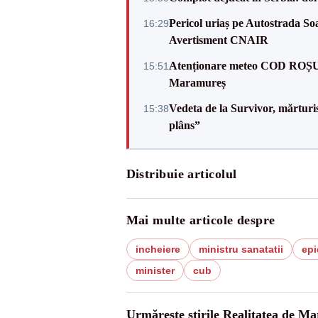
Pericol uriaș pe Autostrada Soa
16:29
Avertisment CNAIR
Atenționare meteo COD ROȘU: pl
15:51
Maramureș
Vedeta de la Survivor, mărtur
15:38
plâns”
Distribuie articolul
Mai multe articole despre
incheiere
ministru sanatatii
epi
minister
cub
Urmărește știrile Realitatea de M