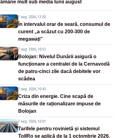
rămâne mult sub media lunii august
7 aug. 2026, 13:02
În intervalul orar de seară, consumul de
curent „a scăzut cu 200-300 de
megawați”
7 aug. 2026, 10:51
Bolojan: Nivelul Dunării asigură o
funcționare a centralei de la Cernavodă
de patru-cinci zile dacă debitele vor
scădea
7 aug. 2026, 10:43
Criza din energie. Cine scapă de
măsurile de raționalizare impuse de
Bolojan
7 aug. 2026, 10:01
Tarifele pentru rovinietă și sistemul
TollRo se aplică de la 1 octombrie 2026.