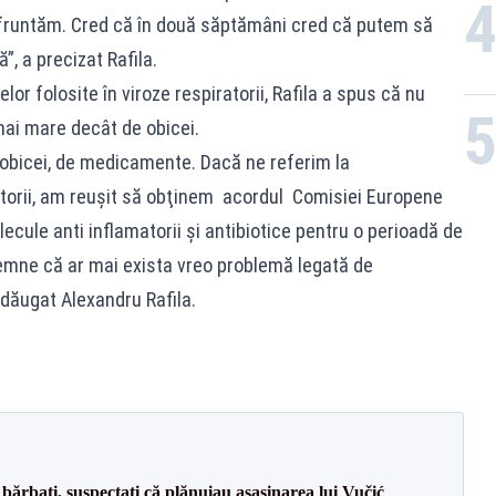
nfruntăm. Cred că în două săptămâni cred că putem să
”, a precizat Rafila.
r folosite în viroze respiratorii, Rafila a spus că nu
ai mare decât de obicei.
bicei, de medicamente. Dacă ne referim la
torii, am reuşit să obţinem acordul Comisiei Europene
ecule anti inflamatorii şi antibiotice pentru o perioadă de
emne că ar mai exista vreo problemă legată de
dăugat Alexandru Rafila.
bărbați, suspectați că plănuiau asasinarea lui Vučić