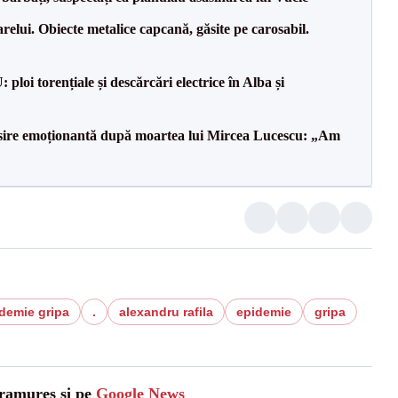
relui. Obiecte metalice capcană, găsite pe carosabil.
oi torențiale și descărcări electrice în Alba și
isire emoționantă după moartea lui Mircea Lucescu: „Am
demie gripa
.
alexandru rafila
epidemie
gripa
aramures și pe
Google News