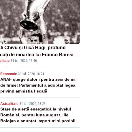
sti Chivu și Gică Hagi, profund
cați de moartea lui Franco Baresi:
litate
·
31 iul. 2026, 17:46
legendă a fotbalului mondial”
2
Economie
-
31 iul. 2026, 18:21
ANAF șterge datorii pentru zeci de mii
de firme! Parlamentul a adoptat legea
privind amnistia fiscală
3
Actualitate
-
31 iul. 2026, 18:29
Stare de alertă energetică la nivelul
României, pentru luna august. Ilie
Bolojan a anunțat importuri și posibile
restricții – VIDEO