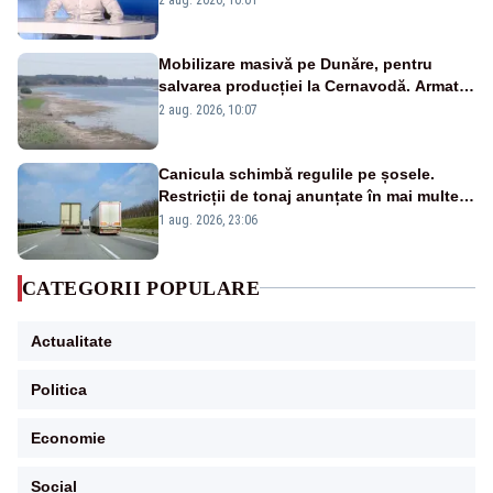
pensii
Mobilizare masivă pe Dunăre, pentru
salvarea producției la Cernavodă. Armata
va detona o stâncă și va devia apa
2 aug. 2026, 10:07
fluviului - IMAGINI AERIENE
Canicula schimbă regulile pe șosele.
Restricții de tonaj anunțate în mai multe
județe
1 aug. 2026, 23:06
CATEGORII POPULARE
Actualitate
Politica
Economie
Social