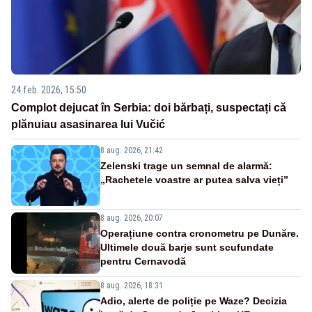
24 feb. 2026, 15:50
Complot dejucat în Serbia: doi bărbați, suspectați că
plănuiau asasinarea lui Vučić
8 aug. 2026, 21:42
Zelenski trage un semnal de alarmă:
„Rachetele voastre ar putea salva vieți”
8 aug. 2026, 20:07
Operațiune contra cronometru pe Dunăre.
Ultimele două barje sunt scufundate
pentru Cernavodă
8 aug. 2026, 18:31
Adio, alerte de poliție pe Waze? Decizia