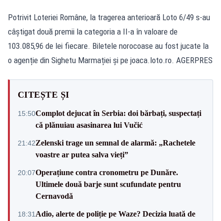
Potrivit Loteriei Române, la tragerea anterioară Loto 6/49 s-au
câștigat două premii la categoria a II-a în valoare de
103.085,96 de lei fiecare. Biletele norocoase au fost jucate la
o agenție din Sighetu Marmației și pe joaca.loto.ro. AGERPRES
CITEȘTE ȘI
Complot dejucat în Serbia: doi bărbați, suspectați
15:50
că plănuiau asasinarea lui Vučić
Zelenski trage un semnal de alarmă: „Rachetele
21:42
voastre ar putea salva vieți”
Operațiune contra cronometru pe Dunăre.
20:07
Ultimele două barje sunt scufundate pentru
Cernavodă
Adio, alerte de poliție pe Waze? Decizia luată de
18:31