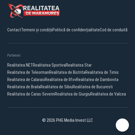
Contact
Termeni și condiții
Politică de confidențialitate
Cod de conduită
Parteneri:
Realitatea.NET
Realitatea Sportiva
Realitatea Star
Realitatea de Teleorman
Realitatea de Bistrita
Realitatea de Timis
Realitatea de Calarasi
Realitatea de Ilfov
Realitatea de Dambovita
Realitatea de Braila
Realitatea de Sibiu
Realitatea de Bucuresti
Realitatea de Caras-Severin
Realitatea de Giurgiu
Realitatea de Valcea
© 2026 PHG Media Invest LLC
Facebook
YouTube