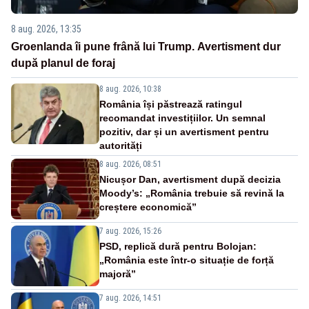
8 aug. 2026, 13:35
Groenlanda îi pune frână lui Trump. Avertisment dur
după planul de foraj
8 aug. 2026, 10:38
România își păstrează ratingul
recomandat investițiilor. Un semnal
pozitiv, dar și un avertisment pentru
autorități
8 aug. 2026, 08:51
Nicușor Dan, avertisment după decizia
Moody’s: „România trebuie să revină la
creștere economică”
7 aug. 2026, 15:26
PSD, replică dură pentru Bolojan:
„România este într-o situație de forță
majoră”
7 aug. 2026, 14:51