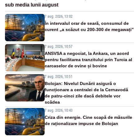
sub media lunii august
7 aug. 2026, 13:02
În intervalul orar de seară, consumul de
curent „a scăzut cu 200-300 de megawați”
7 aug. 2026, 10:57
ANSVSA a negociat, la Ankara, un acord
pentru facilitarea tranzitului prin Turcia al
carcaselor de ovine și bovine
7 aug. 2026, 10:51
Bolojan: Nivelul Dunării asigură o
funcționare a centralei de la Cernavodă
de patru-cinci zile dacă debitele vor
scădea
7 aug. 2026, 10:43
Criza din energie. Cine scapă de măsurile
de raționalizare impuse de Bolojan