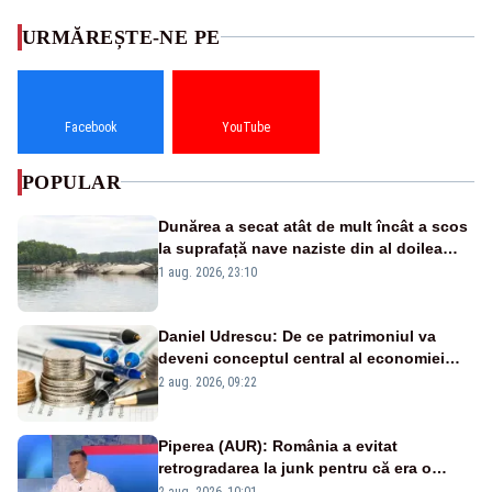
URMĂREȘTE-NE PE
Facebook
YouTube
POPULAR
Dunărea a secat atât de mult încât a scos
la suprafață nave naziste din al doilea
război mondial
1 aug. 2026, 23:10
Daniel Udrescu: De ce patrimoniul va
deveni conceptul central al economiei
viitoare?
2 aug. 2026, 09:22
Piperea (AUR): România a evitat
retrogradarea la junk pentru că era o
catastrofă pentru bănci și fondurile de
2 aug. 2026, 10:01