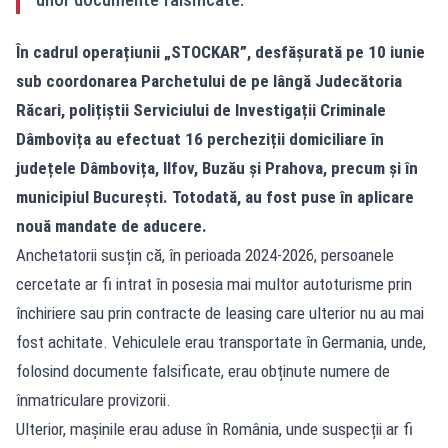
În cadrul operațiunii „STOCKAR”, desfășurată pe 10 iunie
sub coordonarea Parchetului de pe lângă Judecătoria
Răcari, polițiștii Serviciului de Investigații Criminale
Dâmbovița au efectuat 16 percheziții domiciliare în
județele Dâmbovița, Ilfov, Buzău și Prahova, precum și în
municipiul București. Totodată, au fost puse în aplicare
nouă mandate de aducere.
Anchetatorii susțin că, în perioada 2024-2026, persoanele
cercetate ar fi intrat în posesia mai multor autoturisme prin
închiriere sau prin contracte de leasing care ulterior nu au mai
fost achitate. Vehiculele erau transportate în Germania, unde,
folosind documente falsificate, erau obținute numere de
înmatriculare provizorii.
Ulterior, mașinile erau aduse în România, unde suspecții ar fi