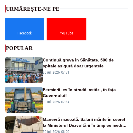
URMĂREȘTE-NE PE
Facebook
YouTube
POPULAR
Continuă greva în Sănătate. 500 de
spitale asigură doar urgențele
30 iul. 2026, 07:51
Fermierii ies în stradă, astăzi, în fața
Guvernului!
30 iul. 2026, 07:54
Manevră mascată. Salarii mărite în secret
la Ministerul Dezvoltării în timp ce medicii
ies în stradă
30 iul. 2026, 08:00