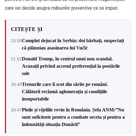
care vor decide asupra măsurilor preventive ce se impun.
CITEȘTE ȘI
Complot dejucat în Serbia: doi bărbați, suspectați
15:50
că plănuiau asasinarea lui Vučić
Donald Trump, în centrul unui nou scandal.
21:52
Acuzații privind accesul preferențial la postările
sale
Trenurile care îi scot din sărite pe români.
20:49
Călătorii reclamă aglomerația și condițiile
insuportabile
Ploile și vijeliile revin în România. Șefa ANM:”Nu
20:47
sunt suficiente pentru a combate seceta și pentru a
îmbunătăți situația Dunării”