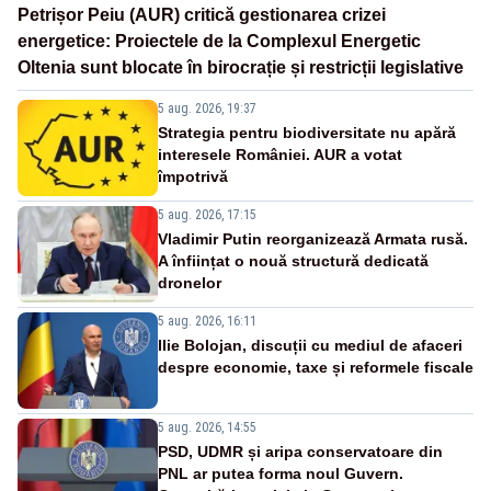
Petrișor Peiu (AUR) critică gestionarea crizei
energetice: Proiectele de la Complexul Energetic
Oltenia sunt blocate în birocrație și restricții legislative
5 aug. 2026, 19:37
Strategia pentru biodiversitate nu apără
interesele României. AUR a votat
împotrivă
5 aug. 2026, 17:15
Vladimir Putin reorganizează Armata rusă.
A înființat o nouă structură dedicată
dronelor
5 aug. 2026, 16:11
Ilie Bolojan, discuții cu mediul de afaceri
despre economie, taxe și reformele fiscale
5 aug. 2026, 14:55
PSD, UDMR și aripa conservatoare din
PNL ar putea forma noul Guvern.