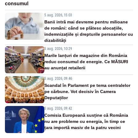
consumul
5 aug. 2026, 15:03
Banii intră mai devreme pentru milioane
de români: când se plătesc alocațiile,
indemnizațiile și drepturile persoanelor cu
dizabilități
5 aug. 2026, 10:29
Marile lanțuri de magazine din România
reduc consumul de energie. Ce MĂSURI
au anunțat retailerii
5 aug. 2026, 09:46
Scandal în Parlament pe tema centralelor
pe cărbune. Vot decisiv în Camera
Deputaților
5 aug. 2026, 09:42
Comisia Europeană susține că România
nu are probleme cu energia, în timp ce
țara importă masiv de la patru vecini