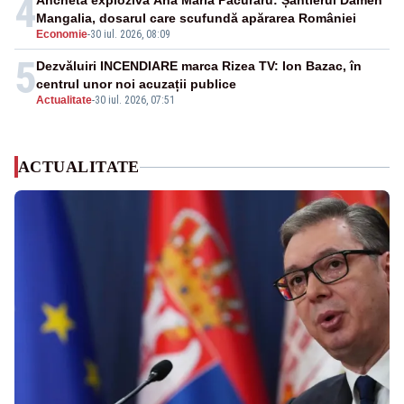
4
Ancheta explozivă Ana Maria Păcuraru: Șantierul Damen
Mangalia, dosarul care scufundă apărarea României
Economie
-
30 iul. 2026, 08:09
5
Dezvăluiri INCENDIARE marca Rizea TV: Ion Bazac, în
centrul unor noi acuzații publice
Actualitate
-
30 iul. 2026, 07:51
ACTUALITATE