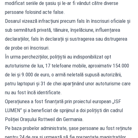
modificat seriile de șasiu și le-ar fi vândut către diverse
persoane folosind acte false.
Dosarul vizează infracțiuni precum fals în înscrisuri oficiale și
sub semnătură privată, tăinuire, înșelăciune, influențarea
declarațiilor, fals în declarații și sustragerea sau distrugerea
de probe ori înscrisuri.
În urma perchezițiilor, polițiștii au indisponibilizat opt
autoturisme de lux, 17 telefoane mobile, aproximativ 154.000
de lei și 9.000 de euro, o armă neletală supusă autorizării,
patru laptopuri și 31 de chei aparținând unor autoturisme care
nu au fost încă identificate.
Operațiunea a fost finanțată prin proiectul european „ISF
LUMEN” și a beneficiat de sprijinul a doi polițiști din cadrul
Poliției Orașului Rottweil din Germania.
Pe baza probelor administrate, șase persoane au fost reținute
pentru 24 de ore și urmează să fie prezentate magistraților,