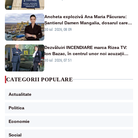
Ancheta explozivă Ana Maria Păcuraru:
Șantierul Damen Mangalia, dosarul care
scufundă apărarea României
30 iul. 2026, 08:09
Dezvăluiri INCENDIARE marca Rizea TV:
Ion Bazac, în centrul unor noi acuzații
publice
30 iul. 2026, 07:51
CATEGORII POPULARE
Actualitate
Politica
Economie
Social