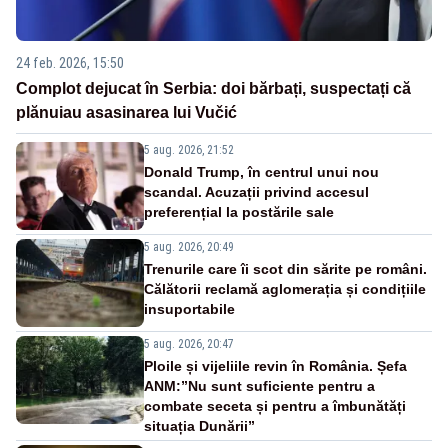
24 feb. 2026, 15:50
Complot dejucat în Serbia: doi bărbați, suspectați că
plănuiau asasinarea lui Vučić
5 aug. 2026, 21:52
Donald Trump, în centrul unui nou
scandal. Acuzații privind accesul
preferențial la postările sale
5 aug. 2026, 20:49
Trenurile care îi scot din sărite pe români.
Călătorii reclamă aglomerația și condițiile
insuportabile
5 aug. 2026, 20:47
Ploile și vijeliile revin în România. Șefa
ANM:”Nu sunt suficiente pentru a
combate seceta și pentru a îmbunătăți
situația Dunării”