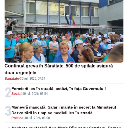
Continuă greva în Sănătate. 500 de spitale asigură
doar urgențele
Sanatate
·
30 iul. 2026, 07:51
2
Fermierii ies în stradă, astăzi, în fața Guvernului!
Social
-
30 iul. 2026, 07:54
3
Manevră mascată. Salarii mărite în secret la Ministerul
Dezvoltării în timp ce medicii ies în stradă
Politica
-
30 iul. 2026, 08:00