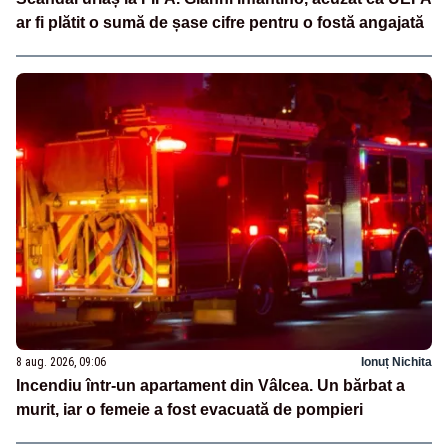
ar fi plătit o sumă de șase cifre pentru o fostă angajată
8 aug. 2026, 09:06
Ionuț Nichita
Incendiu într-un apartament din Vâlcea. Un bărbat a
murit, iar o femeie a fost evacuată de pompieri