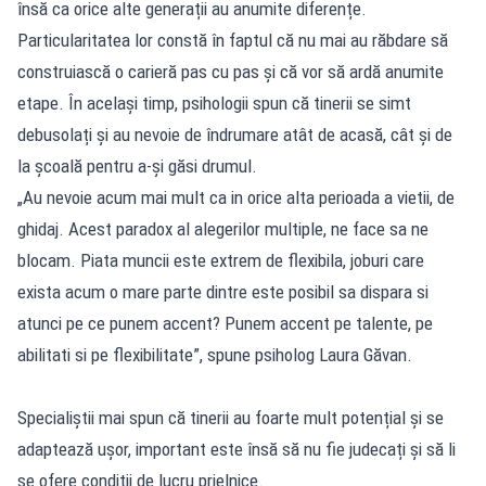
însă ca orice alte generații au anumite diferențe.
Particularitatea lor constă în faptul că nu mai au răbdare să
construiască o carieră pas cu pas și că vor să ardă anumite
etape. În același timp, psihologii spun că tinerii se simt
debusolați și au nevoie de îndrumare atât de acasă, cât și de
la școală pentru a-și găsi drumul.
„Au nevoie acum mai mult ca in orice alta perioada a vietii, de
ghidaj. Acest paradox al alegerilor multiple, ne face sa ne
blocam. Piata muncii este extrem de flexibila, joburi care
exista acum o mare parte dintre este posibil sa dispara si
atunci pe ce punem accent? Punem accent pe talente, pe
abilitati si pe flexibilitate”, spune psiholog Laura Găvan.
Specialiștii mai spun că tinerii au foarte mult potențial și se
adaptează ușor, important este însă să nu fie judecați și să li
se ofere condiții de lucru prielnice.