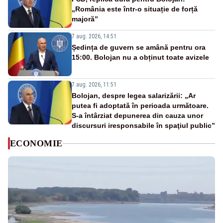
„România este într-o situație de forță
majoră”
7 aug. 2026, 14:51
Ședința de guvern se amână pentru ora
15:00. Bolojan nu a obținut toate avizele
7 aug. 2026, 11:51
Bolojan, despre legea salarizării: „Ar
putea fi adoptată în perioada următoare.
S-a întârziat depunerea din cauza unor
discursuri iresponsabile în spaţiul public”
ECONOMIE