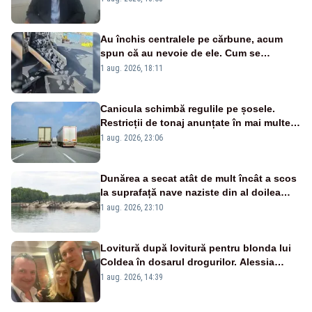
Au închis centralele pe cărbune, acum
spun că au nevoie de ele. Cum se
pasează vina în plină criză energetică
1 aug. 2026, 18:11
Canicula schimbă regulile pe șosele.
Restricții de tonaj anunțate în mai multe
județe
1 aug. 2026, 23:06
Dunărea a secat atât de mult încât a scos
la suprafață nave naziste din al doilea
război mondial
1 aug. 2026, 23:10
Lovitură după lovitură pentru blonda lui
Coldea în dosarul drogurilor. Alessia
Păcuraru explică decizia magistraților
1 aug. 2026, 14:39