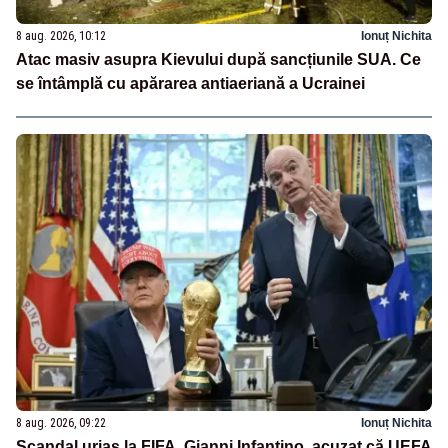
8 aug. 2026, 10:12
Ionuț Nichita
Atac masiv asupra Kievului după sancțiunile SUA. Ce
se întâmplă cu apărarea antiaeriană a Ucrainei
8 aug. 2026, 09:22
Ionuț Nichita
Scandal uriaș la FIFA. Gianni Infantino, acuzat că UEFA