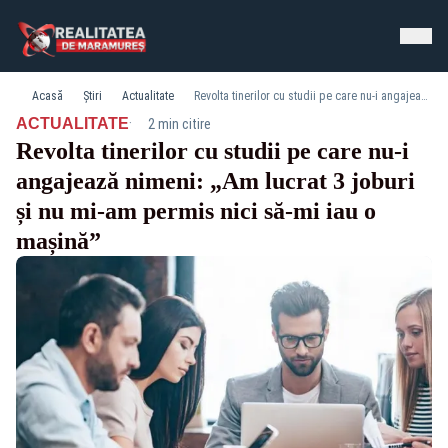
Acasă
Știri
Actualitate
Revolta tinerilor cu studii pe care nu-i angajează nimeni: „Am lucrat 3 joburi și nu mi-am permis nici să-mi iau o mașină”
·
ACTUALITATE
2 min citire
Revolta tinerilor cu studii pe care nu-i
angajează nimeni: „Am lucrat 3 joburi
și nu mi-am permis nici să-mi iau o
mașină”