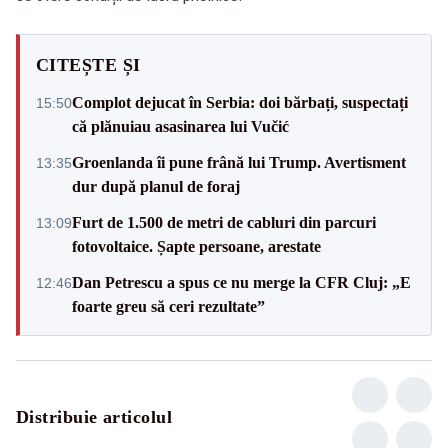
CITEȘTE ȘI
Complot dejucat în Serbia: doi bărbați, suspectați
15:50
că plănuiau asasinarea lui Vučić
Groenlanda îi pune frână lui Trump. Avertisment
13:35
dur după planul de foraj
Furt de 1.500 de metri de cabluri din parcuri
13:09
fotovoltaice. Șapte persoane, arestate
Dan Petrescu a spus ce nu merge la CFR Cluj: „E
12:46
foarte greu să ceri rezultate”
Distribuie articolul