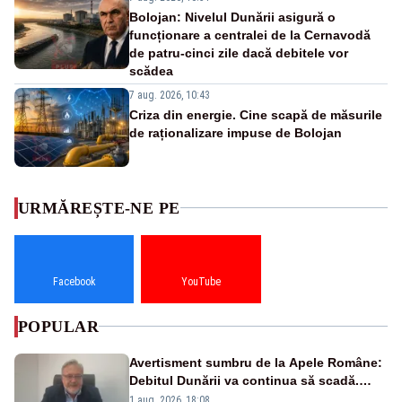
Bolojan: Nivelul Dunării asigură o
funcționare a centralei de la Cernavodă
de patru-cinci zile dacă debitele vor
scădea
7 aug. 2026, 10:43
Criza din energie. Cine scapă de măsurile
de raționalizare impuse de Bolojan
URMĂREȘTE-NE PE
Facebook
YouTube
POPULAR
Avertisment sumbru de la Apele Române:
Debitul Dunării va continua să scadă.
Cernavodă s-ar putea închide în 4 zile
1 aug. 2026, 18:08