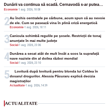
Dunării va continua să scadă. Cernavodă s-ar putea
Economie
·
1 aug. 2026, 18:08
închide în 4 zile
2
Au închis centralele pe cărbune, acum spun că au nevoie
de ele. Cum se pasează vina în plină criză energetică
Economie
-
1 aug. 2026, 18:11
3
Canicula schimbă regulile pe șosele. Restricții de tonaj
anunțate în mai multe județe
Social
-
1 aug. 2026, 23:06
4
Dunărea a secat atât de mult încât a scos la suprafață
nave naziste din al doilea război mondial
Social
-
1 aug. 2026, 23:10
5
Lovitură după lovitură pentru blonda lui Coldea în
dosarul drogurilor. Alessia Păcuraru explică decizia
magistraților
Actualitate
-
1 aug. 2026, 14:39
ACTUALITATE