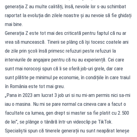
generația Z au multe calități, însă, nevoile lor s-au schimbat
raportat la evoluția din zilele noastre și au nevoie să fie ghidați
mai bine.
Generația Z este tot mai des criticată pentru faptul că nu ar
vrea să muncească. Tinerii se plâng că își tocesc coatele ani
de zile prin școli însă primesc refuzuri peste refuzuri la
interviurile de angajare pentru că nu au experiență. Cei care
sunt mai norocoși spun că li se oferă job-uri grele, dar care
sunt plătite pe minimul pe economie, în condițiile în care traiul
în România este tot mai greu.
„Pana in 2023 am lucrat 3 job uri si nu mi-am permis nici sa-mi
iau o masina. Nu mi se pare normal ca cineva care a facut o
facultate ca lumea, gen drept si master sa fie platit cu 2.500
de lei”, se plânge o tânără într-un videoclip pe TikTok.
Specialiștii spun că tinerele generații nu sunt neapărat leneșe