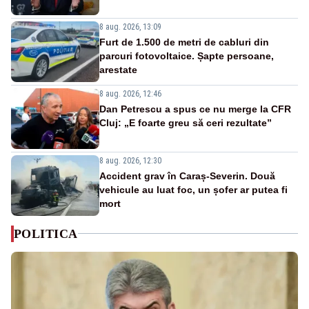
8 aug. 2026, 13:09
Furt de 1.500 de metri de cabluri din
parcuri fotovoltaice. Șapte persoane,
arestate
8 aug. 2026, 12:46
Dan Petrescu a spus ce nu merge la CFR
Cluj: „E foarte greu să ceri rezultate”
8 aug. 2026, 12:30
Accident grav în Caraș-Severin. Două
vehicule au luat foc, un șofer ar putea fi
mort
POLITICA