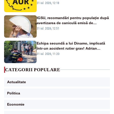
concertului de Ziua Limbii Române
31 iul. 2026, 12:18
IGSU, recomandări pentru populație după
avertizarea de caniculă emisă de
meteorologi
31 iul. 2026, 12:51
Echipa secundă a lui Dinamo, implicată
într-un accident rutier grav! Adrian
Ropotan a fost resuscitat
31 iul. 2026, 11:20
CATEGORII POPULARE
Actualitate
Politica
Economie