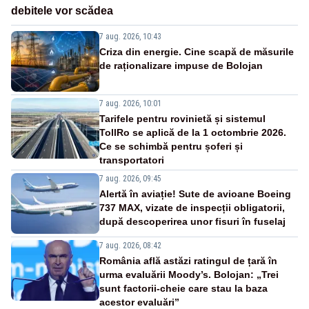
debitele vor scădea
7 aug. 2026, 10:43
Criza din energie. Cine scapă de măsurile
de raționalizare impuse de Bolojan
7 aug. 2026, 10:01
Tarifele pentru rovinietă și sistemul
TollRo se aplică de la 1 octombrie 2026.
Ce se schimbă pentru șoferi și
transportatori
7 aug. 2026, 09:45
Alertă în aviație! Sute de avioane Boeing
737 MAX, vizate de inspecții obligatorii,
după descoperirea unor fisuri în fuselaj
7 aug. 2026, 08:42
România află astăzi ratingul de țară în
urma evaluării Moody’s. Bolojan: „Trei
sunt factorii-cheie care stau la baza
acestor evaluări”