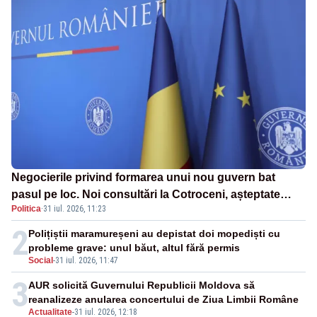
Negocierile privind formarea unui nou guvern bat
pasul pe loc. Noi consultări la Cotroceni, așteptate
Politica
·
31 iul. 2026, 11:23
după mijlocul lunii august -SURSE
2
Polițiștii maramureșeni au depistat doi mopediști cu
probleme grave: unul băut, altul fără permis
Social
-
31 iul. 2026, 11:47
3
AUR solicită Guvernului Republicii Moldova să
reanalizeze anularea concertului de Ziua Limbii Române
Actualitate
-
31 iul. 2026, 12:18