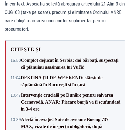
În context, Asociaţia solicită abrogarea articolului 21 Alin.3 din
OUG163 (taxa pe soare), precum şi eliminarea Ordinului ANRE
care obligă montarea unui contor suplimentar pentru
prosumatori.
CITEȘTE ȘI
Complot dejucat în Serbia: doi bărbați, suspectați
15:50
că plănuiau asasinarea lui Vučić
DESTINAȚII DE WEEKEND: sfârșit de
11:04
săptămână în București și în țară
Intervenție crucială pe Dunăre pentru salvarea
10:47
Cernavodă. ANAR: Fiecare barjă va fi scufundată
în 3-4 ore
Alertă în aviație! Sute de avioane Boeing 737
10:39
MAX, vizate de inspecții obligatorii, după