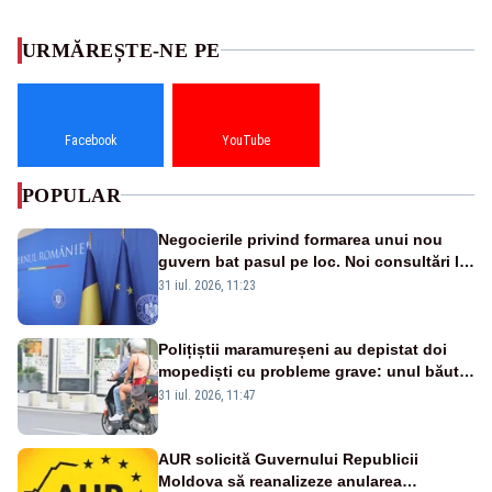
URMĂREȘTE-NE PE
Facebook
YouTube
POPULAR
Negocierile privind formarea unui nou
guvern bat pasul pe loc. Noi consultări la
Cotroceni, așteptate după mijlocul lunii
31 iul. 2026, 11:23
august -SURSE
Polițiștii maramureșeni au depistat doi
mopediști cu probleme grave: unul băut,
altul fără permis
31 iul. 2026, 11:47
AUR solicită Guvernului Republicii
Moldova să reanalizeze anularea