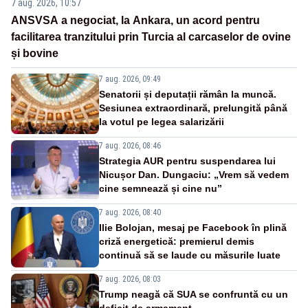
7 aug. 2026, 10:57
ANSVSA a negociat, la Ankara, un acord pentru
facilitarea tranzitului prin Turcia al carcaselor de ovine
și bovine
7 aug. 2026, 09:49
Senatorii și deputații rămân la muncă.
Sesiunea extraordinară, prelungită până
la votul pe legea salarizării
7 aug. 2026, 08:46
Strategia AUR pentru suspendarea lui
Nicușor Dan. Dungaciu: „Vrem să vedem
cine semnează și cine nu”
7 aug. 2026, 08:40
Ilie Bolojan, mesaj pe Facebook în plină
criză energetică: premierul demis
continuă să se laude cu măsurile luate
7 aug. 2026, 08:03
Trump neagă că SUA se confruntă cu un