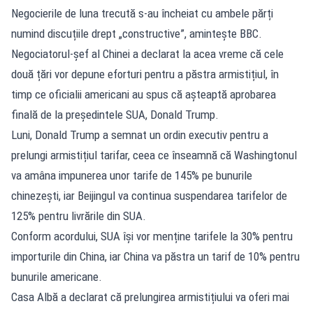
Negocierile de luna trecută s-au încheiat cu ambele părți
numind discuțiile drept „constructive”, amintește BBC.
Negociatorul-șef al Chinei a declarat la acea vreme că cele
două țări vor depune eforturi pentru a păstra armistițiul, în
timp ce oficialii americani au spus că așteaptă aprobarea
finală de la președintele SUA, Donald Trump.
Luni, Donald Trump a semnat un ordin executiv pentru a
prelungi armistițiul tarifar, ceea ce înseamnă că Washingtonul
va amâna impunerea unor tarife de 145% pe bunurile
chinezești, iar Beijingul va continua suspendarea tarifelor de
125% pentru livrările din SUA.
Conform acordului, SUA își vor menține tarifele la 30% pentru
importurile din China, iar China va păstra un tarif de 10% pentru
bunurile americane.
Casa Albă a declarat că prelungirea armistițiului va oferi mai