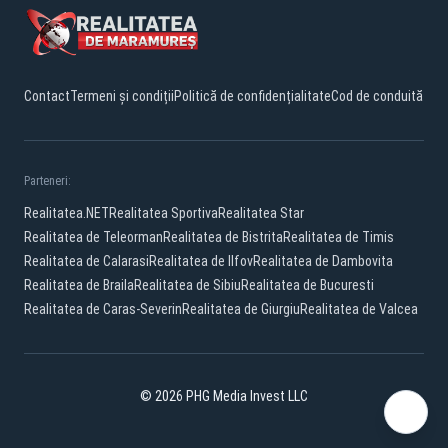
Contact
Termeni și condiții
Politică de confidențialitate
Cod de conduită
Parteneri:
Realitatea.NET
Realitatea Sportiva
Realitatea Star
Realitatea de Teleorman
Realitatea de Bistrita
Realitatea de Timis
Realitatea de Calarasi
Realitatea de Ilfov
Realitatea de Dambovita
Realitatea de Braila
Realitatea de Sibiu
Realitatea de Bucuresti
Realitatea de Caras-Severin
Realitatea de Giurgiu
Realitatea de Valcea
© 2026 PHG Media Invest LLC
Facebook
YouTube