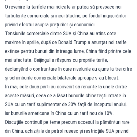
O revenire la tarifele mai ridicate ar putea să provoace noi
turbulențe comerciale și incertitudine, pe fondul îngrijorărilor
privind efectul asupra prețurilor și economiei.
Tensiunile comerciale dintre SUA și China au atins cote
maxime în aprilie, după ce Donald Trump a anunțat noi tarife
extinse pentru bunuri din întreaga lume, China fiind printre cele
mai afectate. Beijingul a răspuns cu propriile tarife,
declanșând o confruntare în care nivelurile au ajuns la trei cifre
și schimburile comerciale bilaterale aproape s-au blocat.
În mai, cele două părți au convenit să renunțe la unele dintre
aceste măsuri, ceea ce a lăsat bunurile chinezești intrate în
SUA cu un tarif suplimentar de 30% față de începutul anului,
iar bunurile americane în China cu un tarif nou de 10%.
Discuțiile continuă pe teme precum accesul la pământuri rare
din China, achizițiile de petrol rusesc și restricțiile SUA privind