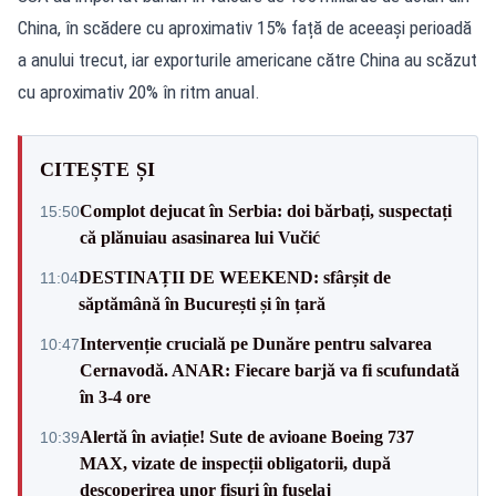
China, în scădere cu aproximativ 15% față de aceeași perioadă
a anului trecut, iar exporturile americane către China au scăzut
cu aproximativ 20% în ritm anual.
CITEȘTE ȘI
Complot dejucat în Serbia: doi bărbați, suspectați
15:50
că plănuiau asasinarea lui Vučić
DESTINAȚII DE WEEKEND: sfârșit de
11:04
săptămână în București și în țară
Intervenție crucială pe Dunăre pentru salvarea
10:47
Cernavodă. ANAR: Fiecare barjă va fi scufundată
în 3-4 ore
Alertă în aviație! Sute de avioane Boeing 737
10:39
MAX, vizate de inspecții obligatorii, după
descoperirea unor fisuri în fuselaj