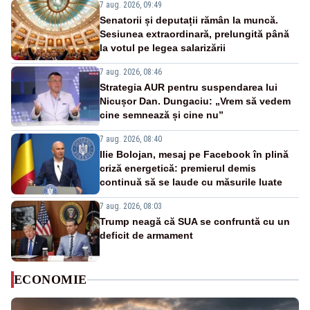
7 aug. 2026, 09:49
Senatorii și deputații rămân la muncă.
Sesiunea extraordinară, prelungită până
la votul pe legea salarizării
7 aug. 2026, 08:46
Strategia AUR pentru suspendarea lui
Nicușor Dan. Dungaciu: „Vrem să vedem
cine semnează și cine nu”
7 aug. 2026, 08:40
Ilie Bolojan, mesaj pe Facebook în plină
criză energetică: premierul demis
continuă să se laude cu măsurile luate
7 aug. 2026, 08:03
Trump neagă că SUA se confruntă cu un
deficit de armament
ECONOMIE