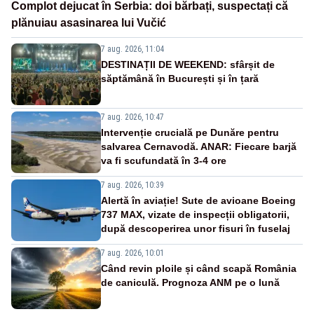
Complot dejucat în Serbia: doi bărbați, suspectați că
plănuiau asasinarea lui Vučić
7 aug. 2026, 11:04
DESTINAȚII DE WEEKEND: sfârșit de
săptămână în București și în țară
7 aug. 2026, 10:47
Intervenție crucială pe Dunăre pentru
salvarea Cernavodă. ANAR: Fiecare barjă
va fi scufundată în 3-4 ore
7 aug. 2026, 10:39
Alertă în aviație! Sute de avioane Boeing
737 MAX, vizate de inspecții obligatorii,
după descoperirea unor fisuri în fuselaj
7 aug. 2026, 10:01
Când revin ploile și când scapă România
de caniculă. Prognoza ANM pe o lună