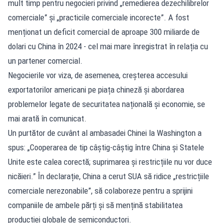
mult timp pentru negocieri privind „remedierea dezechilibrelor
comerciale” și „practicile comerciale incorecte”. A fost
menționat un deficit comercial de aproape 300 miliarde de
dolari cu China în 2024 - cel mai mare înregistrat în relația cu
un partener comercial.
Negocierile vor viza, de asemenea, creșterea accesului
exportatorilor americani pe piața chineză și abordarea
problemelor legate de securitatea națională și economie, se
mai arată în comunicat.
Un purtător de cuvânt al ambasadei Chinei la Washington a
spus: „Cooperarea de tip câștig-câștig între China și Statele
Unite este calea corectă; suprimarea și restricțiile nu vor duce
nicăieri.” În declarație, China a cerut SUA să ridice „restricțiile
comerciale nerezonabile”, să colaboreze pentru a sprijini
companiile de ambele părți și să mențină stabilitatea
producției globale de semiconductori.