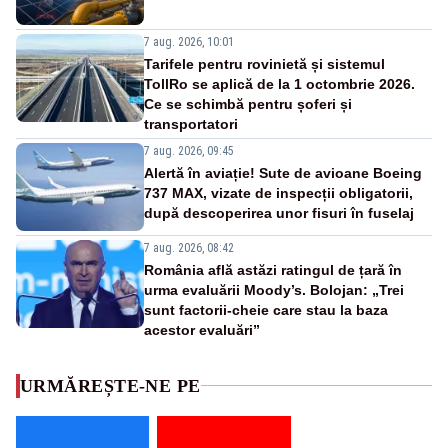
7 aug. 2026, 10:01
Tarifele pentru rovinietă și sistemul
TollRo se aplică de la 1 octombrie 2026.
Ce se schimbă pentru șoferi și
transportatori
7 aug. 2026, 09:45
Alertă în aviație! Sute de avioane Boeing
737 MAX, vizate de inspecții obligatorii,
după descoperirea unor fisuri în fuselaj
7 aug. 2026, 08:42
România află astăzi ratingul de țară în
urma evaluării Moody’s. Bolojan: „Trei
sunt factorii-cheie care stau la baza
acestor evaluări”
URMĂREȘTE-NE PE