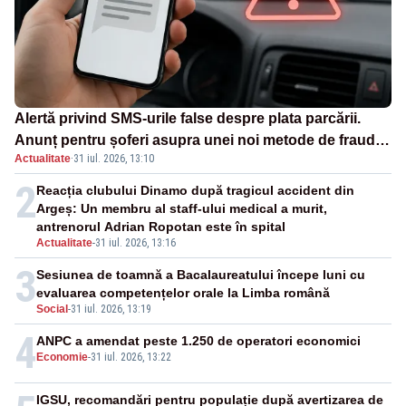
Alertă privind SMS-urile false despre plata parcării.
Anunț pentru șoferi asupra unei noi metode de fraudă
Actualitate
·
31 iul. 2026, 13:10
online
2
Reacția clubului Dinamo după tragicul accident din
Argeș: Un membru al staff-ului medical a murit,
antrenorul Adrian Ropotan este în spital
Actualitate
-
31 iul. 2026, 13:16
3
Sesiunea de toamnă a Bacalaureatului începe luni cu
evaluarea competențelor orale la Limba română
Social
-
31 iul. 2026, 13:19
4
ANPC a amendat peste 1.250 de operatori economici
Economie
-
31 iul. 2026, 13:22
IGSU, recomandări pentru populație după avertizarea de