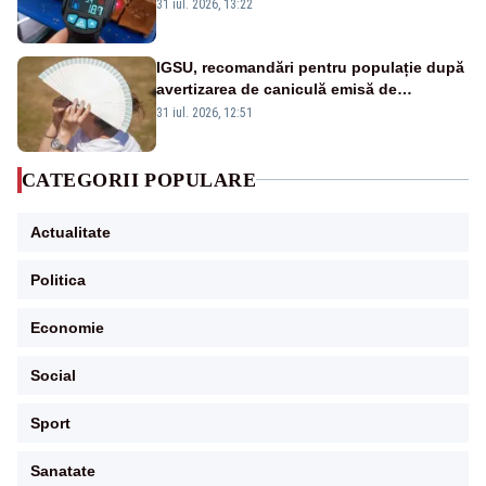
31 iul. 2026, 13:22
IGSU, recomandări pentru populație după
avertizarea de caniculă emisă de
meteorologi
31 iul. 2026, 12:51
CATEGORII POPULARE
Actualitate
Politica
Economie
Social
Sport
Sanatate