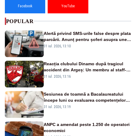
Facebook
YouTube
POPULAR
Alertă privind SMS-urile false despre plata
parcării. Anunț pentru șoferi asupra unei
noi metode de fraudă online
31 iul. 2026, 13:10
Reacția clubului Dinamo după tragicul
accident din Argeș: Un membru al staff-
ului medical a murit, antrenorul Adrian
31 iul. 2026, 13:16
Ropotan este în spital
Sesiunea de toamnă a Bacalaureatului
începe luni cu evaluarea competențelor
orale la Limba română
31 iul. 2026, 13:19
ANPC a amendat peste 1.250 de operatori
economici