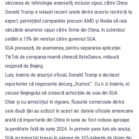
vânzarea de tehnologie avansată, inclusiv cipuri, către China.
Donald Trump a relaxat recent unele dintre aceste restricții la
export, permițând companiilor precum AMD și Nvidia să reia
vânzările anumitor cipuri către firme din China, în schimbul
cedării a 15% din venituri către guvernul SUA.
SUA presează, de asemenea, pentru separarea aplicației
TikTok de compania-mamă chineză ByteDance, măsură
respinsă de Beijing.
Luni, înainte de anunțul oficial, Donald Trump a declarat
reporterilor că negocierile decurg „frumos”. Cu o zi înainte, el
ceruse Beijingului să crească achizițiile de soia din SUA.
Chiar și cu armistițiul în vigoare, fluxurile comerciale dintre
cele două țări au scăzut în acest an: datele oficiale americane
arată că importurile din China în iunie au fost reduse aproape
la jumătate față de iunie 2024. În primele șase luni ale anului,
SUA au importat bunuri în valoare de 165 miliarde de dolari din