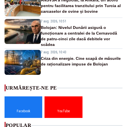
ANSVSA a negociat, la Ankara, un acord
pentru facilitarea tranzitului prin Turcia al
carcaselor de ovine și bovine
7 aug. 2026, 10:51
Bolojan: Nivelul Dunării asigură o
funcționare a centralei de la Cernavodă
de patru-cinci zile dacă debitele vor
scădea
7 aug. 2026, 10:43
Criza din energie. Cine scapă de măsurile
de raționalizare impuse de Bolojan
URMĂREȘTE-NE PE
Facebook
YouTube
POPULAR