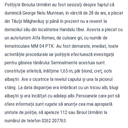
Poliţiştii Biroului Urmăriri au fost sesizaţi despre faptul că
duminică George Nelu Muntean, în vârstă de 28 de ani, a plecat
din Tăuţii Măgherăuş şi până în prezent nu a revenit la
domiciliul său din localitatea Handalu Ilbei. Acesta a plecat cu
un autoturism Alfa Romeo, de culoare gri, cu număr de
înmatriculare MM 04 PTK. Au fost demarate, imediat, toate
activitățile procedurale iar polițiștii efectuează investigații
pentru găsirea tânărului.Semnalmente acestuia sunt:
constituţie atletică, înălţime 1,65 m, păr blond, creţ, ochi
albaştri. Are o cicatrice la nivelul capului şi una la piciorul
stâng. La data dispariţiei era îmbrăcat cu un tricou alb, blugi
albaştri şi era încălţat cu adidaşi albi.Persoanele care pot să
ofere informaţii sunt rugate să anunţe cea mai apropiată
unitate de poliţie, să apeleze 112 sau Biroul Urmăriri la
numărul de telefon 0262 207763.