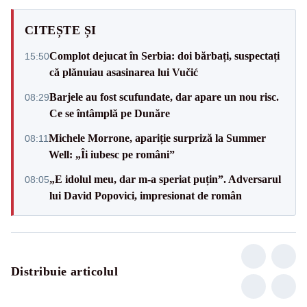
CITEȘTE ȘI
Complot dejucat în Serbia: doi bărbați, suspectați
15:50
că plănuiau asasinarea lui Vučić
Barjele au fost scufundate, dar apare un nou risc.
08:29
Ce se întâmplă pe Dunăre
Michele Morrone, apariție surpriză la Summer
08:11
Well: „Îi iubesc pe români”
„E idolul meu, dar m-a speriat puțin”. Adversarul
08:05
lui David Popovici, impresionat de român
Distribuie articolul