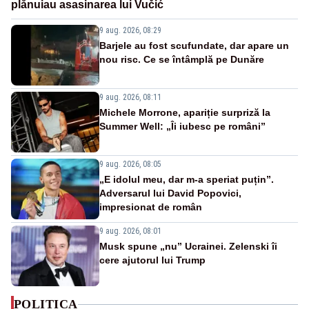
plănuiau asasinarea lui Vučić
9 aug. 2026, 08:29
Barjele au fost scufundate, dar apare un
nou risc. Ce se întâmplă pe Dunăre
9 aug. 2026, 08:11
Michele Morrone, apariție surpriză la
Summer Well: „Îi iubesc pe români”
9 aug. 2026, 08:05
„E idolul meu, dar m-a speriat puțin”.
Adversarul lui David Popovici,
impresionat de român
9 aug. 2026, 08:01
Musk spune „nu” Ucrainei. Zelenski îi
cere ajutorul lui Trump
POLITICA