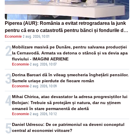
Piperea (AUR): România a evitat retrogradarea la junk
pentru că era o catastrofă pentru bănci și fondurile de
Economie
·
2 aug. 2026, 10:01
pensii
2
Mobilizare masivă pe Dunăre, pentru salvarea producției
la Cernavodă. Armata va detona o stâncă și va devia apa
fluviului - IMAGINI AERIENE
Economie
-
2 aug. 2026, 10:07
3
Dorina Barcari dă în vileag șmecheria înghețării pensiilor.
Sumele uriașe pierdute de fiecare român
Economie
-
2 aug. 2026, 10:09
4
Mihai Chirica, atac devastator la adresa progresiștilor lui
Bolojan: Trebuie să protejăm și natura, dar nu șținem
omaneii în stare permanentă de alertă
Economie
-
2 aug. 2026, 10:12
5
Daniel Udrescu: De ce patrimoniul va deveni conceptul
central al economiei viitoare?