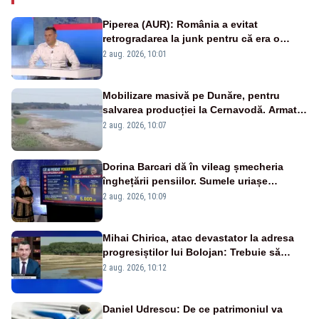
Piperea (AUR): România a evitat
retrogradarea la junk pentru că era o
catastrofă pentru bănci și fondurile de
2 aug. 2026, 10:01
pensii
Mobilizare masivă pe Dunăre, pentru
salvarea producției la Cernavodă. Armata
va detona o stâncă și va devia apa
2 aug. 2026, 10:07
fluviului - IMAGINI AERIENE
Dorina Barcari dă în vileag șmecheria
înghețării pensiilor. Sumele uriașe
pierdute de fiecare român
2 aug. 2026, 10:09
Mihai Chirica, atac devastator la adresa
progresiștilor lui Bolojan: Trebuie să
protejăm și natura, dar nu șținem omaneii
2 aug. 2026, 10:12
în stare permanentă de alertă
Daniel Udrescu: De ce patrimoniul va