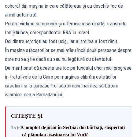
coborât din maşina în care călătoreau şi au deschis foc de
armă automată.
Printre victime se numără şi o femeie însărcinată, transmite
Ion Ştiubea, corespondentul RRA în Israel.
Doi dintre terorişti au fost ucişi, iar al treilea a fost rănit.
În maşina atacatorilor se mai aflau încă două persoane despre
care nu se ştie dacă au sau nu legătură cu atentatul.
De menţionat că acesta are loc pe fundalul unor mici progrese
în tratativele de la Cairo pe marginea elibrării ostaticilor
israelieni si la aproape trei săptămâni înaintea sărbătorii
islamice, cea a Ramadanului.
CITEȘTE ȘI
Complot dejucat în Serbia: doi bărbați, suspectați
15:50
că plănuiau asasinarea lui Vučić