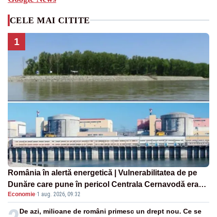
CELE MAI CITITE
1
România în alertă energetică | Vulnerabilitatea de pe
Dunăre care pune în pericol Centrala Cernavodă era
Economie
·
1 aug. 2026, 09:32
cunoscută de pe vremea lui Ceaușescu
De azi, milioane de români primesc un drept nou. Ce se