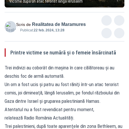
Victime după un atac terorist lângă Ierusalim
Realitatea de Maramures
Scris de
Publicat:
22 feb. 2024, 13:28
Printre victime se numără şi o femeie însărcinată
Trei indivizi au coborât din maşina în care călătoreau şi au
deschis foc de armă automată.
Un om a fost ucis şi patru au fost răniţi într-un atac terorist
comis, joi dimineaţă, lângă Ierusalim, pe fondul războiului din
Gaza dintre Israel şi gruparea palestiniană Hamas.
Atentatul nu a fost revendicat pentru moment,
relatează Radio România Actualități.
Trei palestinieni, după toate aparenţele din zona Bethleem, au