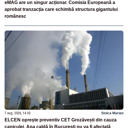
eMAG are un singur acționar. Comisia Europeană a
aprobat tranzacția care schimbă structura gigantului
românesc
7 aug. 2026, 14:30
Stoica Marian
ELCEN oprește preventiv CET Grozăvești din cauza
caniculei. Apa caldă în București nu va fi afectată