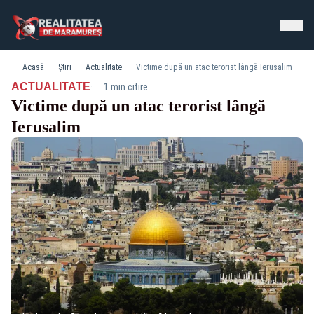
Acasă
Știri
Actualitate
Victime după un atac terorist lângă Ierusalim
·
ACTUALITATE
1 min citire
Victime după un atac terorist lângă
Ierusalim