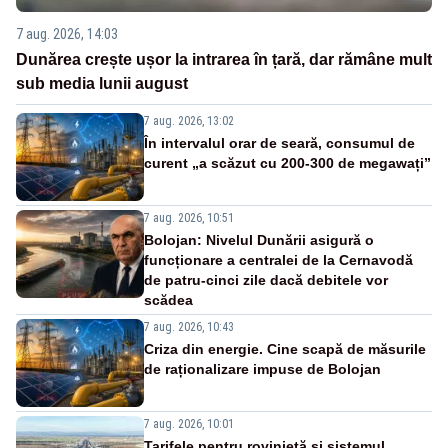
7 aug. 2026, 14:03
Dunărea crește ușor la intrarea în țară, dar rămâne mult
sub media lunii august
7 aug. 2026, 13:02
În intervalul orar de seară, consumul de
curent „a scăzut cu 200-300 de megawați”
7 aug. 2026, 10:51
Bolojan: Nivelul Dunării asigură o
funcționare a centralei de la Cernavodă
de patru-cinci zile dacă debitele vor
scădea
7 aug. 2026, 10:43
Criza din energie. Cine scapă de măsurile
de raționalizare impuse de Bolojan
7 aug. 2026, 10:01
Tarifele pentru rovinietă și sistemul