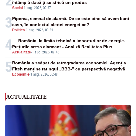
2
întâmplă dacă ți se strică un produs
Social
-
1 aug. 2026, 09:37
3
Piperea, semnal de alarmă. De ce este bine să avem bani
cash, în contextul alertei energetice?
Politica
-
1 aug. 2026, 09:39
4
România, la limita tehnică a importurilor de energie.
Prețurile cresc alarmant - Analiză Realitatea Plus
Actualitate
-
1 aug. 2026, 09:46
5
România a scăpat de retrogradarea economiei. Agenția
Fitch menține ratingul „BBB-” cu perspectivă negativă
Economie
-
1 aug. 2026, 06:48
ACTUALITATE