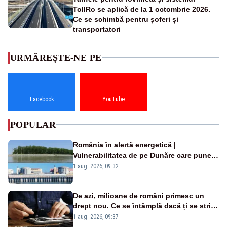
TollRo se aplică de la 1 octombrie 2026.
Ce se schimbă pentru șoferi și
transportatori
URMĂREȘTE-NE PE
Facebook
YouTube
POPULAR
România în alertă energetică |
Vulnerabilitatea de pe Dunăre care pune
în pericol Centrala Cernavodă era
1 aug. 2026, 09:32
cunoscută de pe vremea lui Ceaușescu
De azi, milioane de români primesc un
drept nou. Ce se întâmplă dacă ți se strică
un produs
1 aug. 2026, 09:37