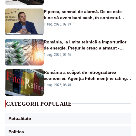
Piperea, semnal de alarmă. De ce este
bine să avem bani cash, în contextul
alertei energetice?
1 aug. 2026, 09:39
România, la limita tehnică a importurilor
de energie. Prețurile cresc alarmant -
Analiză Realitatea Plus
1 aug. 2026, 09:46
România a scăpat de retrogradarea
economiei. Agenția Fitch menține ratingul
„BBB-” cu perspectivă negativă
1 aug. 2026, 06:48
CATEGORII POPULARE
Actualitate
Politica