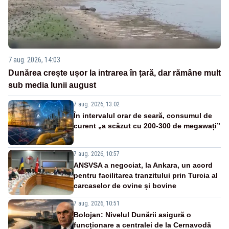
7 aug. 2026, 14:03
Dunărea crește ușor la intrarea în țară, dar rămâne mult
sub media lunii august
7 aug. 2026, 13:02
În intervalul orar de seară, consumul de
curent „a scăzut cu 200-300 de megawați”
7 aug. 2026, 10:57
ANSVSA a negociat, la Ankara, un acord
pentru facilitarea tranzitului prin Turcia al
carcaselor de ovine și bovine
7 aug. 2026, 10:51
Bolojan: Nivelul Dunării asigură o
funcționare a centralei de la Cernavodă