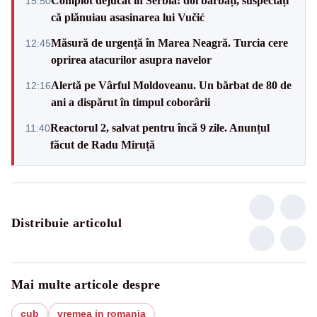
Complot dejucat în Serbia: doi bărbați, suspectați
15:50
că plănuiau asasinarea lui Vučić
Măsură de urgență în Marea Neagră. Turcia cere
12:45
oprirea atacurilor asupra navelor
Alertă pe Vârful Moldoveanu. Un bărbat de 80 de
12:16
ani a dispărut în timpul coborârii
Reactorul 2, salvat pentru încă 9 zile. Anunțul
11:40
făcut de Radu Miruță
Distribuie articolul
Mai multe articole despre
cub
vremea in romania