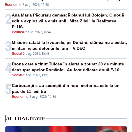
Economie
·
2 aug. 2026, 15:38
2
Ana Maria Păcuraru demască planul lui Bolojan. O nouă
ediție explozivă a emisiunii „Miza Zilei” la Realitatea
PLUS
Politica
-
2 aug. 2026, 15:42
3
Misiune ratată la Izvoarele, pe Dunăre: stânca nu a cedat,
militarii reiau detonările luni – VIDEO
Social
-
2 aug. 2026, 15:48
4
Drona care a ținut Tulcea în alertă a zburat 20 de minute
deasupra apelor României. Au fost ridicate două F-16
Social
-
2 aug. 2026, 19:28
5
Carburanții s-au scumpit din nou, motorina este la un
pas de 11 lei/litru
Economie
-
2 aug. 2026, 15:36
ACTUALITATE