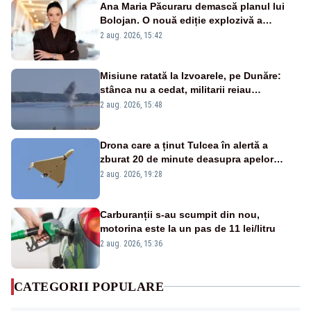
Ana Maria Păcuraru demască planul lui
Bolojan. O nouă ediție explozivă a
emisiunii „Miza Zilei” la Realitatea PLUS
2 aug. 2026, 15:42
Misiune ratată la Izvoarele, pe Dunăre:
stânca nu a cedat, militarii reiau
detonările luni – VIDEO
2 aug. 2026, 15:48
Drona care a ținut Tulcea în alertă a
zburat 20 de minute deasupra apelor
României. Au fost ridicate două F-16
2 aug. 2026, 19:28
Carburanții s-au scumpit din nou,
motorina este la un pas de 11 lei/litru
2 aug. 2026, 15:36
CATEGORII POPULARE