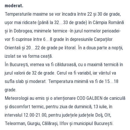
moderat.
Temperaturile maxime se vor încadra între 22 și 30 de grade,
ușor mai ridicate (până la 32...33 de grade) în Câmpia Română
și în Dobrogea; minimele termice -în jurul normelor perioadei-
vor fi cuprinse între 6...8 grade în depresiunile Carpaților
Orientali și 20...22 de grade pe litoral. În a doua parte a nopții,
izolat se va forma ceață.
În București, vremea va fi călduroasă, cu o maximă termică în
jurul valorii de 32 de grade. Cerul va fi variabil, iar vântul va
sufla slab și moderat. Temperatura minimă va fi de 15...18
grade.
Meteorologii au emis și o atenționare COD GALBEN de caniculă
și discomfort termic, pentru ziua de duminică, 13 iulie, în
intervalul 12.00-21.00, pentru județele județele Dolj, Olt,
Teleorman, Giurgiu, Călărași, Ilfov și municipiul București.