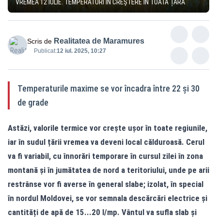
VREMEA 12 IULIE. TEMPERATURI ÎN CREȘTERE ÎN TOATĂ ȚARA
Realitatea de Maramures
Scris de
Publicat:
12 iul. 2025, 10:27
Temperaturile maxime se vor încadra între 22 și 30
de grade
Astăzi, valorile termice vor crește ușor în toate regiunile,
iar în sudul țării vremea va deveni local călduroasă. Cerul
va fi variabil, cu înnorări temporare în cursul zilei în zona
montană și în jumătatea de nord a teritoriului, unde pe arii
restrânse vor fi averse în general slabe; izolat, în special
în nordul Moldovei, se vor semnala descărcări electrice și
cantități de apă de 15...20 l/mp. Vântul va sufla slab și