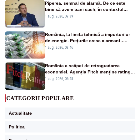
Piperea, semnal de alarmă. De ce este
bine să avem bani cash, în contextul
alertei energetice?
1 aug. 2026, 09:39
România, la limita tehnică a importurilor
de energie. Prețurile cresc alarmant -
Analiză Realitatea Plus
1 aug. 2026, 09:46
România a scăpat de retrogradarea
economiei. Agenția Fitch menține ratingul
„BBB-” cu perspectivă negativă
1 aug. 2026, 06:48
CATEGORII POPULARE
Actualitate
Politica