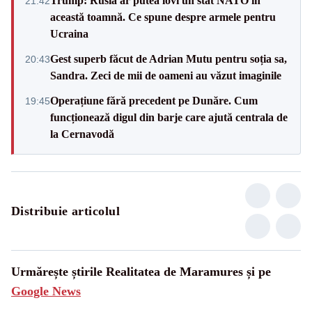
Trump: Rusia ar putea lovi un stat NATO în
21:42
această toamnă. Ce spune despre armele pentru
Ucraina
Gest superb făcut de Adrian Mutu pentru soția sa,
20:43
Sandra. Zeci de mii de oameni au văzut imaginile
Operațiune fără precedent pe Dunăre. Cum
19:45
funcționează digul din barje care ajută centrala de
la Cernavodă
Distribuie articolul
Urmărește știrile Realitatea de Maramures și pe
Google News