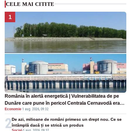
CELE MAI CITITE
1
România în alertă energetică | Vulnerabilitatea de pe
Dunăre care pune în pericol Centrala Cernavodă era
Economie
·
1 aug. 2026, 09:32
cunoscută de pe vremea lui Ceaușescu
2
De azi, milioane de români primesc un drept nou. Ce se
întâmplă dacă ți se strică un produs
Social
-
1 aug. 2026, 09:37