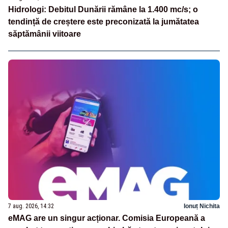
Hidrologi: Debitul Dunării rămâne la 1.400 mc/s; o
tendință de creștere este preconizată la jumătatea
săptămânii viitoare
7 aug. 2026, 14:32
Ionuț Nichita
eMAG are un singur acționar. Comisia Europeană a