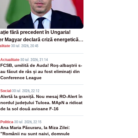
ație fără precedent în Ungaria!
er Magyar declară criză energetică
litate
·
30 iul. 2026, 20:45
ă oprirea centralei de la Paks
2
Actualitate
-
30 iul. 2026, 21:14
FCSB, umilită de Auda! Roș-albaștrii s-
au făcut de râs și au fost eliminați din
Conference League
3
Social
-
30 iul. 2026, 22:12
Alertă la graniță. Nou mesaj RO-Alert în
nordul județului Tulcea. MApN a ridicat
de la sol două avioane F-16
4
Politica
-
30 iul. 2026, 22:15
Ana Maria Păcuraru, la Miza Zilei:
”Românii nu sunt naivi, domnule