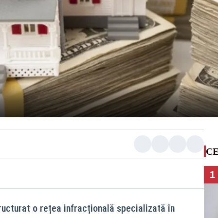
CE
1
ucturat o rețea infracțională specializată în