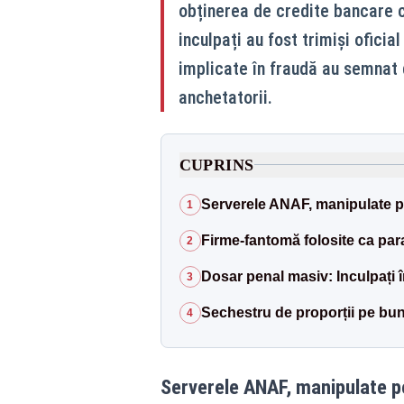
obținerea de credite bancare c
inculpați au fost trimiși oficia
implicate în fraudă au semnat 
anchetatorii.
CUPRINS
Serverele ANAF, manipulate pe
1
Firme-fantomă folosite ca par
2
Dosar penal masiv: Inculpați î
3
Sechestru de proporții pe bun
4
Serverele ANAF, manipulate pe