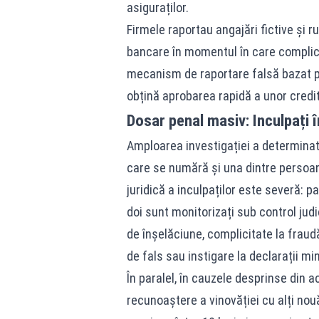
asiguraților.
Firmele raportau angajări fictive și r
bancare în momentul în care complicii
mecanism de raportare falsă bazat pe
obțină aprobarea rapidă a unor credi
Dosar penal masiv: Inculpați 
Amploarea investigației a determinat 
care se numără și una dintre persoan
juridică a inculpaților este severă: pa
doi sunt monitorizați sub control judic
de înșelăciune, complicitate la fraud
de fals sau instigare la declarații mi
În paralel, în cauzele desprinse din a
recunoaștere a vinovăției cu alți no