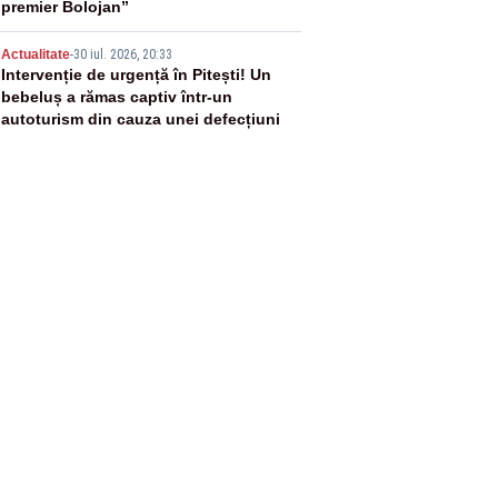
premier Bolojan”
5
Actualitate
-
30 iul. 2026, 20:33
Intervenție de urgență în Pitești! Un
bebeluș a rămas captiv într-un
autoturism din cauza unei defecțiuni