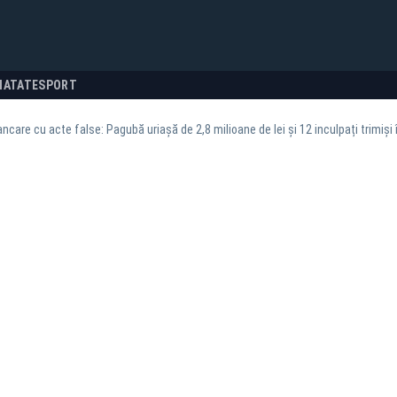
NATATE
SPORT
ncare cu acte false: Pagubă uriașă de 2,8 milioane de lei și 12 inculpați trimiși 