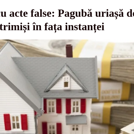
u acte false: Pagubă uriașă d
 trimiși în fața instanței