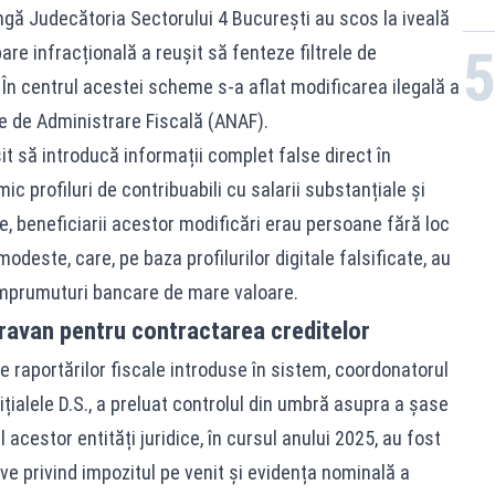
ngă Judecătoria Sectorului 4 București au scos la iveală
re infracțională a reușit să fenteze filtrele de
e. În centrul acestei scheme s-a aflat modificarea ilegală a
le de Administrare Fiscală (ANAF).
șit să introducă informații complet false direct în
ic profiluri de contribuabili cu salarii substanțiale și
te, beneficiarii acestor modificări erau persoane fără loc
deste, care, pe baza profilurilor digitale falsificate, au
u împrumuturi bancare de mare valoare.
ravan pentru contractarea creditelor
e raportărilor fiscale introduse în sistem, coordonatorul
nițialele D.S., a preluat controlul din umbră asupra a șase
 acestor entități juridice, în cursul anului 2025, au fost
ive privind impozitul pe venit și evidența nominală a