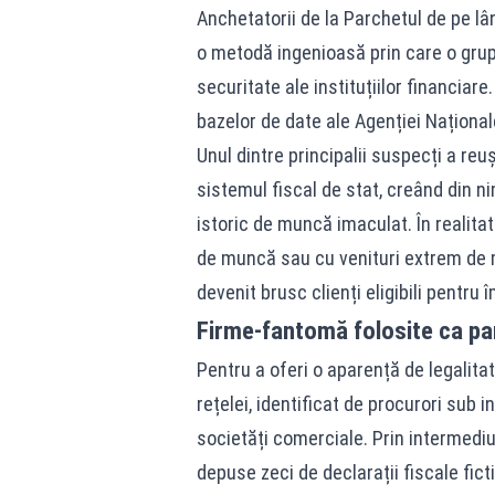
Anchetatorii de la Parchetul de pe lâ
o metodă ingenioasă prin care o grupa
securitate ale instituțiilor financiar
bazelor de date ale Agenției Naționa
Unul dintre principalii suspecți a reu
sistemul fiscal de stat, creând din nim
istoric de muncă imaculat. În realita
de muncă sau cu venituri extrem de mo
devenit brusc clienți eligibili pentr
Firme-fantomă folosite ca pa
Pentru a oferi o aparență de legalitat
rețelei, identificat de procurori sub i
societăți comerciale. Prin intermediul
depuse zeci de declarații fiscale fict