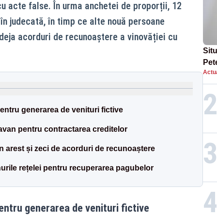
u acte false. În urma anchetei de proporții, 12
l în judecată, în timp ce alte nouă persoane
deja acorduri de recunoaștere a vinovăției cu
Situ
Pet
Actua
dup
ntru generarea de venituri fictive
avan pentru contractarea creditelor
n arest și zeci de acorduri de recunoaștere
urile rețelei pentru recuperarea pagubelor
ntru generarea de venituri fictive