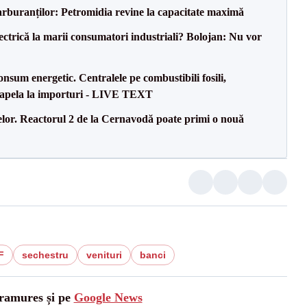
carburanților: Petromidia revine la capacitate maximă
ectrică la marii consumatori industriali? Bolojan: Nu vor
onsum energetic. Centralele pe combustibili fosili,
a apela la importuri - LIVE TEXT
elor. Reactorul 2 de la Cernavodă poate primi o nouă
F
sechestru
venituri
banci
aramures și pe
Google News