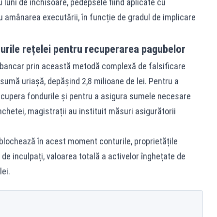
ru luni de închisoare, pedepsele fiind aplicate cu
amânarea executării, în funcție de gradul de implicare
urile rețelei pentru recuperarea pagubelor
i bancar prin această metodă complexă de falsificare
o sumă uriașă, depășind 2,8 milioane de lei. Pentru a
recupera fondurile și pentru a asigura sumele necesare
anchetei, magistrații au instituit măsuri asigurătorii
blochează în acest moment conturile, proprietățile
 de inculpați, valoarea totală a activelor înghețate de
ei.