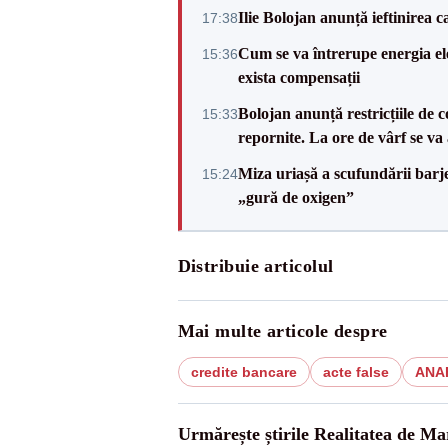
Ilie Bolojan anunță ieftinirea 
17:38
Cum se va întrerupe energia el
15:36
exista compensații
Bolojan anunță restricțiile de c
15:33
repornite. La ore de vârf se v
Miza uriașă a scufundării barj
15:24
„gură de oxigen”
Distribuie articolul
Mai multe articole despre
credite bancare
acte false
ANA
Urmărește știrile Realitatea de M