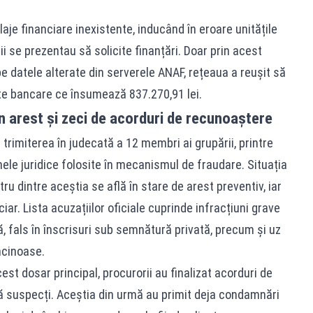
ulaje financiare inexistente, inducând în eroare unitățile
 se prezentau să solicite finanțări. Doar prin acest
 datele alterate din serverele ANAF, rețeaua a reușit să
te bancare ce însumează 837.270,91 lei.
în arest și zeci de acorduri de recunoaștere
trimiterea în judecată a 12 membri ai grupării, printre
ele juridice folosite în mecanismul de fraudare. Situația
tru dintre aceștia se află în stare de arest preventiv, iar
iar. Lista acuzațiilor oficiale cuprinde infracțiuni grave
ă, fals în înscrisuri sub semnătură privată, precum și uz
ncinoase.
cest dosar principal, procurorii au finalizat acorduri de
uă suspecți. Aceștia din urmă au primit deja condamnări