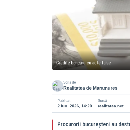
Credite bancare cu acte false
Scris de
Realitatea de Maramures
Publicat
Sursă
2 iun. 2026, 14:20
realitatea.net
Procurorii bucureșteni au destr