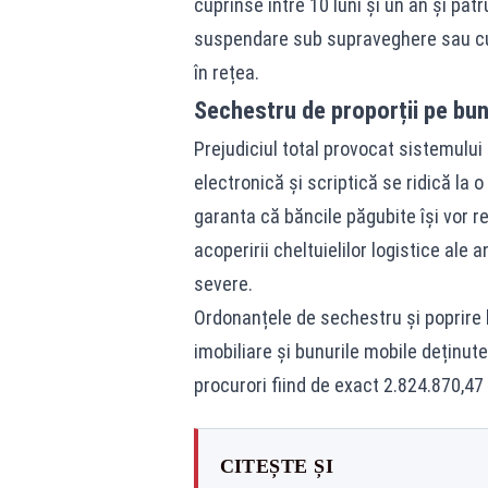
cuprinse între 10 luni și un an și pat
suspendare sub supraveghere sau cu 
în rețea.
Sechestru de proporții pe bun
Prejudiciul total provocat sistemulu
electronică și scriptică se ridică la 
garanta că băncile păgubite își vor 
acoperirii cheltuielilor logistice ale 
severe.
Ordonanțele de sechestru și poprire 
imobiliare și bunurile mobile deținute
procurori fiind de exact 2.824.870,47 l
CITEȘTE ȘI