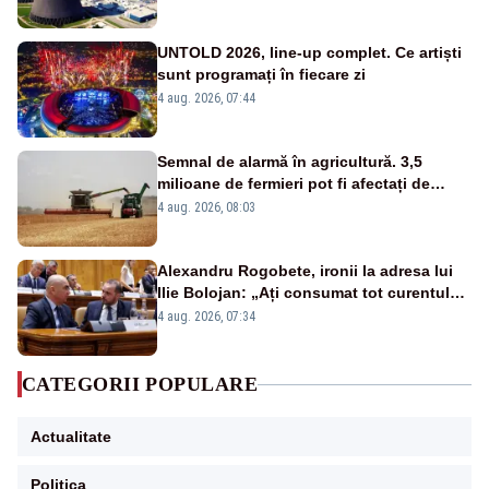
UNTOLD 2026, line-up complet. Ce artiști
sunt programați în fiecare zi
4 aug. 2026, 07:44
Semnal de alarmă în agricultură. 3,5
milioane de fermieri pot fi afectați de
strategia pentru conservarea
4 aug. 2026, 08:03
biodiversității
Alexandru Rogobete, ironii la adresa lui
Ilie Bolojan: „Ați consumat tot curentul
urmărind șobolani imaginari”
4 aug. 2026, 07:34
CATEGORII POPULARE
Actualitate
Politica