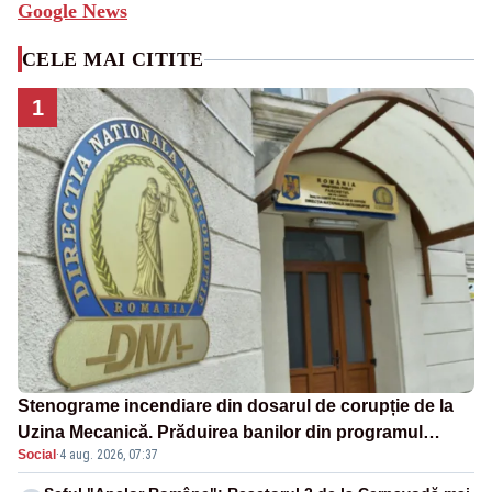
Google News
CELE MAI CITITE
1
Stenograme incendiare din dosarul de corupție de la
Uzina Mecanică. Prăduirea banilor din programul
Social
·
4 aug. 2026, 07:37
SAFE, interceptată de DNA