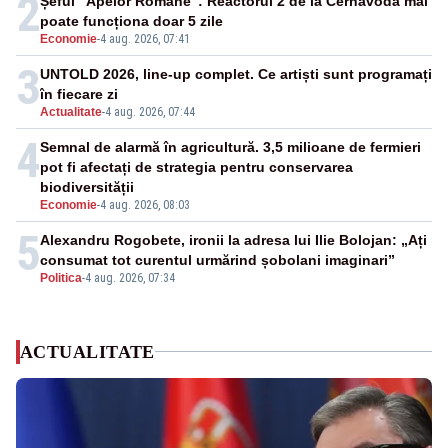
2
Șeful "Apelor Române": Reactorul 2 de la Cernavodă mai
poate funcționa doar 5 zile
Economie
-
4 aug. 2026, 07:41
3
UNTOLD 2026, line-up complet. Ce artiști sunt programați
în fiecare zi
Actualitate
-
4 aug. 2026, 07:44
4
Semnal de alarmă în agricultură. 3,5 milioane de fermieri
pot fi afectați de strategia pentru conservarea
biodiversității
Economie
-
4 aug. 2026, 08:03
5
Alexandru Rogobete, ironii la adresa lui Ilie Bolojan: „Ați
consumat tot curentul urmărind șobolani imaginari”
Politica
-
4 aug. 2026, 07:34
ACTUALITATE