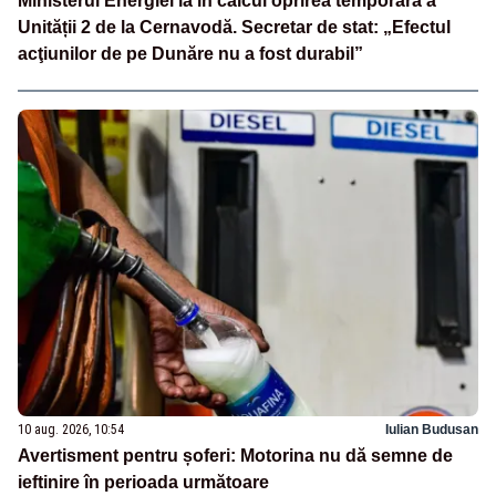
Ministerul Energiei ia în calcul oprirea temporară a
Unității 2 de la Cernavodă. Secretar de stat: „Efectul
acţiunilor de pe Dunăre nu a fost durabil”
10 aug. 2026, 10:54
Iulian Budusan
Avertisment pentru șoferi: Motorina nu dă semne de
ieftinire în perioada următoare