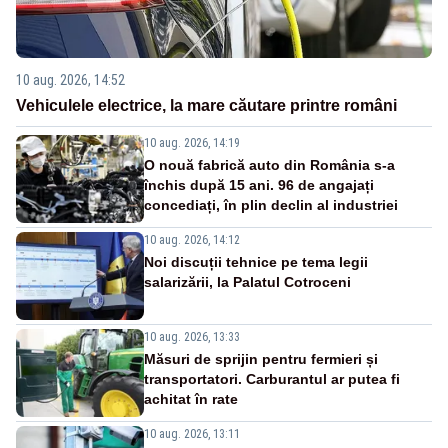
10 aug. 2026, 14:52
Vehiculele electrice, la mare căutare printre români
10 aug. 2026, 14:19
O nouă fabrică auto din România s-a
închis după 15 ani. 96 de angajați
concediați, în plin declin al industriei
10 aug. 2026, 14:12
Noi discuții tehnice pe tema legii
salarizării, la Palatul Cotroceni
10 aug. 2026, 13:33
Măsuri de sprijin pentru fermieri și
transportatori. Carburantul ar putea fi
achitat în rate
10 aug. 2026, 13:11