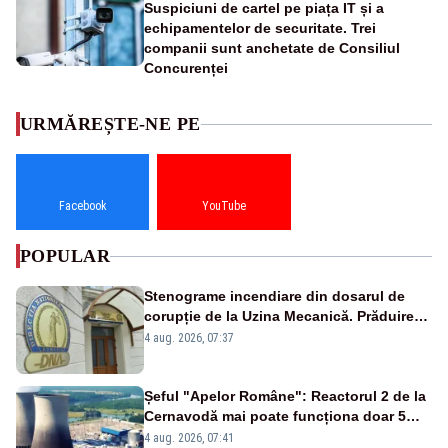
Suspiciuni de cartel pe piața IT și a
echipamentelor de securitate. Trei
companii sunt anchetate de Consiliul
Concurenței
URMĂREȘTE-NE PE
Facebook
YouTube
POPULAR
Stenograme incendiare din dosarul de
corupție de la Uzina Mecanică. Prăduirea
banilor din programul SAFE, interceptată
4 aug. 2026, 07:37
de DNA
Șeful "Apelor Române": Reactorul 2 de la
Cernavodă mai poate funcționa doar 5
zile
4 aug. 2026, 07:41