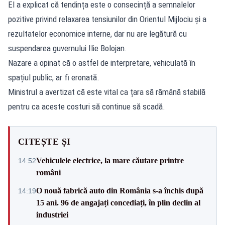
El a explicat că tendința este o consecință a semnalelor
pozitive privind relaxarea tensiunilor din Orientul Mijlociu și a
rezultatelor economice interne, dar nu are legătură cu
suspendarea guvernului Ilie Bolojan.
Nazare a opinat că o astfel de interpretare, vehiculată în
spațiul public, ar fi eronată.
Ministrul a avertizat că este vital ca țara să rămână stabilă
pentru ca aceste costuri să continue să scadă.
CITEȘTE ȘI
Vehiculele electrice, la mare căutare printre
14:52
români
O nouă fabrică auto din România s-a închis după
14:19
15 ani. 96 de angajați concediați, în plin declin al
industriei