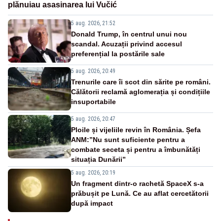
plănuiau asasinarea lui Vučić
5 aug. 2026, 21:52
Donald Trump, în centrul unui nou
scandal. Acuzații privind accesul
preferențial la postările sale
5 aug. 2026, 20:49
Trenurile care îi scot din sărite pe români.
Călătorii reclamă aglomerația și condițiile
insuportabile
5 aug. 2026, 20:47
Ploile și vijeliile revin în România. Șefa
ANM:”Nu sunt suficiente pentru a
combate seceta și pentru a îmbunătăți
situația Dunării”
5 aug. 2026, 20:19
Un fragment dintr-o rachetă SpaceX s-a
prăbușit pe Lună. Ce au aflat cercetătorii
după impact