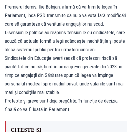
Premierul demis, Ilie Bolojan, afirmă că va trimite legea în
Parlament, însă PSD transmite că nu o va vota fără modificări
care să garanteze că veniturile angajaților nu scad.
Disensiunile politice au reaprins tensiunile cu sindicatele, care
acuză că actuala formă a legii adâncește inechitățile și poate
bloca sistemul public pentru următorii cinci ani.
Sindicatele din Educație avertizează că profesorii riscă să
piardă tot ce au câștigat în urma grevei generale din 2023, în
timp ce angajații din Sănătate spun că legea va împinge
personalul medical spre mediul privat, unde salariile sunt mai
mari și condițiile mai stabile.
Proteste și greve sunt deja pregătite, în funcție de decizia
finală ce va fi luată în Parlament.
CITEȘTE ȘI