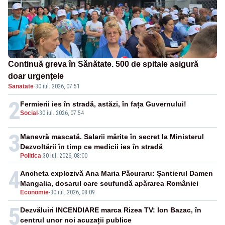
Continuă greva în Sănătate. 500 de spitale asigură
doar urgențele
Sanatate
·
30 iul. 2026, 07:51
2
Fermierii ies în stradă, astăzi, în fața Guvernului!
Social
-
30 iul. 2026, 07:54
3
Manevră mascată. Salarii mărite în secret la Ministerul
Dezvoltării în timp ce medicii ies în stradă
Politica
-
30 iul. 2026, 08:00
4
Ancheta explozivă Ana Maria Păcuraru: Șantierul Damen
Mangalia, dosarul care scufundă apărarea României
Economie
-
30 iul. 2026, 08:09
5
Dezvăluiri INCENDIARE marca Rizea TV: Ion Bazac, în
centrul unor noi acuzații publice