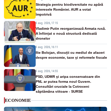
Strategia pentru biodiversitate nu apără
interesele României. AUR a votat
împotrivă
5 aug. 2026, 17:15
Vladimir Putin reorganizează Armata rusă.
A înființat o nouă structură dedicată
dronelor
5 aug. 2026, 16:11
Ilie Bolojan, discuții cu mediul de afaceri
despre economie, taxe și reformele fiscale
5 aug. 2026, 14:55
PSD, UDMR și aripa conservatoare din
PNL ar putea forma noul Guvern.
Consultări cruciale la Cotroceni
săptămâna viitoare - SURSE
ECONOMIE