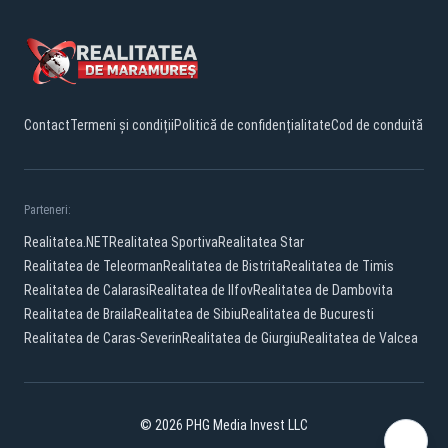
Contact
Termeni și condiții
Politică de confidențialitate
Cod de conduită
Parteneri:
Realitatea.NET
Realitatea Sportiva
Realitatea Star
Realitatea de Teleorman
Realitatea de Bistrita
Realitatea de Timis
Realitatea de Calarasi
Realitatea de Ilfov
Realitatea de Dambovita
Realitatea de Braila
Realitatea de Sibiu
Realitatea de Bucuresti
Realitatea de Caras-Severin
Realitatea de Giurgiu
Realitatea de Valcea
© 2026 PHG Media Invest LLC
Facebook
YouTube