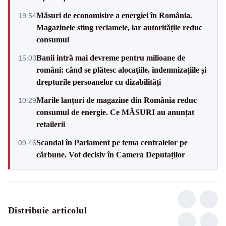
Măsuri de economisire a energiei în România.
19:54
Magazinele sting reclamele, iar autoritățile reduc
consumul
Banii intră mai devreme pentru milioane de
15:03
români: când se plătesc alocațiile, indemnizațiile și
drepturile persoanelor cu dizabilități
Marile lanțuri de magazine din România reduc
10:29
consumul de energie. Ce MĂSURI au anunțat
retailerii
Scandal în Parlament pe tema centralelor pe
09:46
cărbune. Vot decisiv în Camera Deputaților
Distribuie articolul