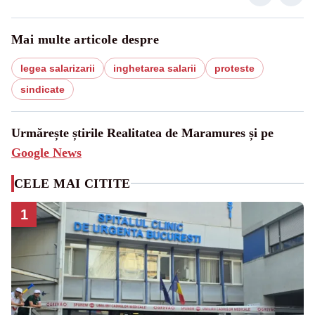
Mai multe articole despre
legea salarizarii
inghetarea salarii
proteste
sindicate
Urmărește știrile Realitatea de Maramures și pe
Google News
CELE MAI CITITE
1