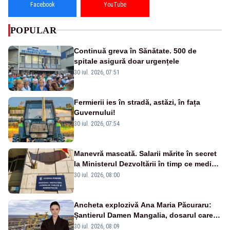
Facebook
YouTube
POPULAR
Continuă greva în Sănătate. 500 de
spitale asigură doar urgențele
30 iul. 2026, 07:51
Fermierii ies în stradă, astăzi, în fața
Guvernului!
30 iul. 2026, 07:54
Manevră mascată. Salarii mărite în secret
la Ministerul Dezvoltării în timp ce medicii
ies în stradă
30 iul. 2026, 08:00
Ancheta explozivă Ana Maria Păcuraru:
Șantierul Damen Mangalia, dosarul care
scufundă apărarea României
30 iul. 2026, 08:09