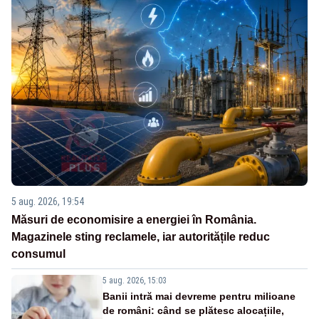
5 aug. 2026, 19:54
Măsuri de economisire a energiei în România.
Magazinele sting reclamele, iar autoritățile reduc
consumul
5 aug. 2026, 15:03
Banii intră mai devreme pentru milioane
de români: când se plătesc alocațiile,