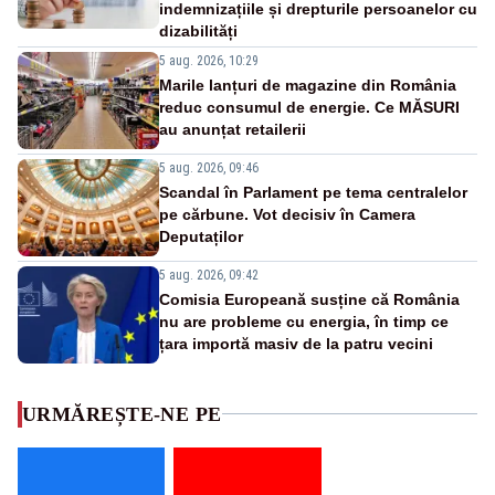
indemnizațiile și drepturile persoanelor cu
dizabilități
5 aug. 2026, 10:29
Marile lanțuri de magazine din România
reduc consumul de energie. Ce MĂSURI
au anunțat retailerii
5 aug. 2026, 09:46
Scandal în Parlament pe tema centralelor
pe cărbune. Vot decisiv în Camera
Deputaților
5 aug. 2026, 09:42
Comisia Europeană susține că România
nu are probleme cu energia, în timp ce
țara importă masiv de la patru vecini
URMĂREȘTE-NE PE