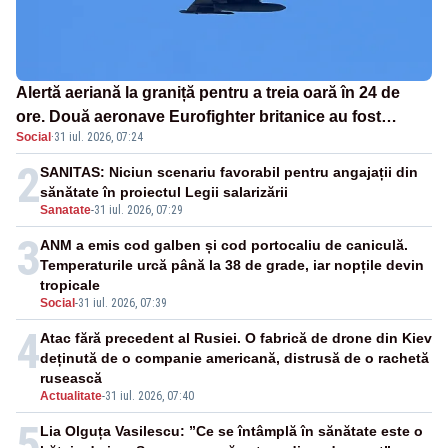
Alertă aeriană la graniță pentru a treia oară în 24 de
ore. Două aeronave Eurofighter britanice au fost
Social
·
31 iul. 2026, 07:24
ridicate de la sol
2
SANITAS: Niciun scenariu favorabil pentru angajații din
sănătate în proiectul Legii salarizării
Sanatate
-
31 iul. 2026, 07:29
3
ANM a emis cod galben și cod portocaliu de caniculă.
Temperaturile urcă până la 38 de grade, iar nopțile devin
tropicale
Social
-
31 iul. 2026, 07:39
4
Atac fără precedent al Rusiei. O fabrică de drone din Kiev
deținută de o companie americană, distrusă de o rachetă
rusească
Actualitate
-
31 iul. 2026, 07:40
5
Lia Olguța Vasilescu: ”Ce se întâmplă în sănătate este o