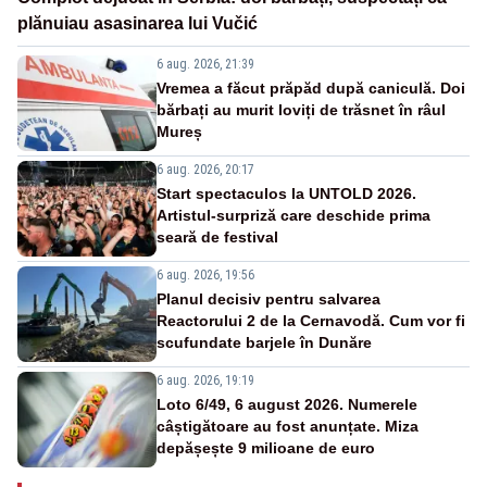
plănuiau asasinarea lui Vučić
6 aug. 2026, 21:39
Vremea a făcut prăpăd după caniculă. Doi
bărbați au murit loviți de trăsnet în râul
Mureș
6 aug. 2026, 20:17
Start spectaculos la UNTOLD 2026.
Artistul-surpriză care deschide prima
seară de festival
6 aug. 2026, 19:56
Planul decisiv pentru salvarea
Reactorului 2 de la Cernavodă. Cum vor fi
scufundate barjele în Dunăre
6 aug. 2026, 19:19
Loto 6/49, 6 august 2026. Numerele
câștigătoare au fost anunțate. Miza
depășește 9 milioane de euro