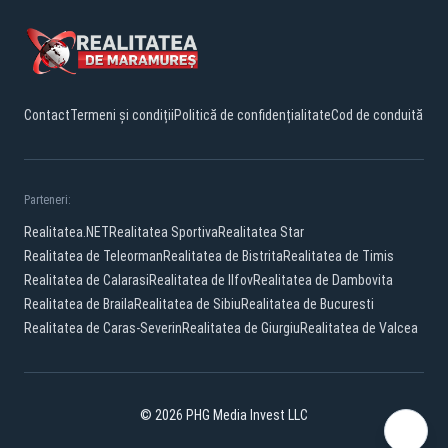
Contact
Termeni și condiții
Politică de confidențialitate
Cod de conduită
Parteneri:
Realitatea.NET
Realitatea Sportiva
Realitatea Star
Realitatea de Teleorman
Realitatea de Bistrita
Realitatea de Timis
Realitatea de Calarasi
Realitatea de Ilfov
Realitatea de Dambovita
Realitatea de Braila
Realitatea de Sibiu
Realitatea de Bucuresti
Realitatea de Caras-Severin
Realitatea de Giurgiu
Realitatea de Valcea
© 2026 PHG Media Invest LLC
Facebook
YouTube