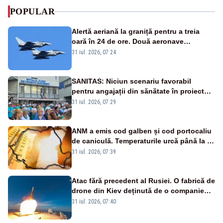
POPULAR
Alertă aeriană la graniță pentru a treia
oară în 24 de ore. Două aeronave
Eurofighter britanice au fost ridicate de la
31 iul. 2026, 07:24
sol
SANITAS: Niciun scenariu favorabil
pentru angajații din sănătate în proiectul
Legii salarizării
31 iul. 2026, 07:29
ANM a emis cod galben și cod portocaliu
de caniculă. Temperaturile urcă până la 38
de grade, iar nopțile devin tropicale
31 iul. 2026, 07:39
Atac fără precedent al Rusiei. O fabrică de
drone din Kiev deținută de o companie
americană, distrusă de o rachetă
31 iul. 2026, 07:40
rusească