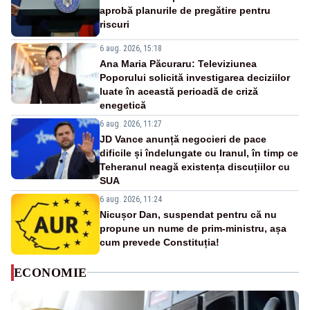
aprobă planurile de pregătire pentru
riscuri
6 aug. 2026, 15:18
Ana Maria Păcuraru: Televiziunea
Poporului solicită investigarea deciziilor
luate în această perioadă de criză
enegetică
6 aug. 2026, 11:27
JD Vance anunță negocieri de pace
dificile și îndelungate cu Iranul, în timp ce
Teheranul neagă existența discuțiilor cu
SUA
6 aug. 2026, 11:24
Nicușor Dan, suspendat pentru că nu
propune un nume de prim-ministru, așa
cum prevede Constituția!
ECONOMIE