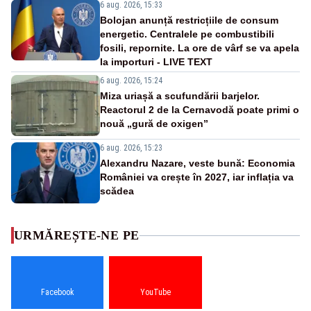
6 aug. 2026, 15:33
Bolojan anunță restricțiile de consum
energetic. Centralele pe combustibili
fosili, repornite. La ore de vârf se va apela
la importuri - LIVE TEXT
6 aug. 2026, 15:24
Miza uriașă a scufundării barjelor.
Reactorul 2 de la Cernavodă poate primi o
nouă „gură de oxigen”
6 aug. 2026, 15:23
Alexandru Nazare, veste bună: Economia
României va crește în 2027, iar inflația va
scădea
URMĂREȘTE-NE PE
Facebook
YouTube