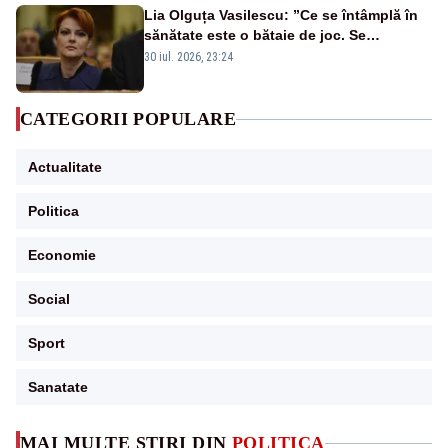
Lia Olguța Vasilescu: ”Ce se întâmplă în
sănătate este o bătaie de joc. Se
guvernează extraordinar de prost”
30 iul. 2026, 23:24
CATEGORII POPULARE
Actualitate
Politica
Economie
Social
Sport
Sanatate
MAI MULTE ȘTIRI DIN
POLITICA