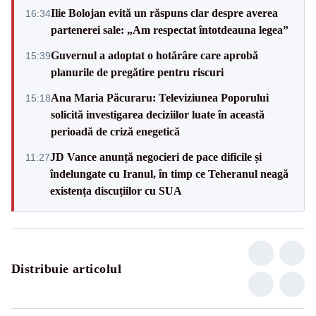
Ilie Bolojan evită un răspuns clar despre averea
16:34
partenerei sale: „Am respectat întotdeauna legea”
Guvernul a adoptat o hotărâre care aprobă
15:39
planurile de pregătire pentru riscuri
Ana Maria Păcuraru: Televiziunea Poporului
15:18
solicită investigarea deciziilor luate în această
perioadă de criză enegetică
JD Vance anunță negocieri de pace dificile și
11:27
îndelungate cu Iranul, în timp ce Teheranul neagă
existența discuțiilor cu SUA
Distribuie articolul