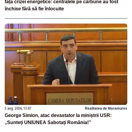
fața crizei energetice: centralele pe cărbune au fost
închise fără să fie înlocuite
5 aug. 2026, 13:07
Realitatea de Maramures
George Simion, atac devastator la miniștrii USR:
„Sunteți UNIUNEA Sabotați România!”