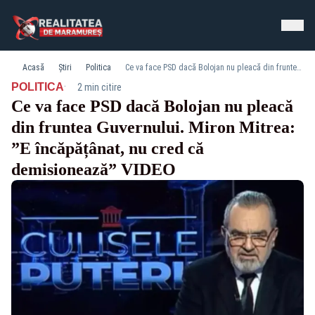
Acasă
Știri
Politica
Ce va face PSD dacă Bolojan nu pleacă din fruntea Guvernului. Miron Mitrea: ”E încăpățânat, nu cred că demisionează” VIDEO
·
POLITICA
2 min citire
Ce va face PSD dacă Bolojan nu pleacă
din fruntea Guvernului. Miron Mitrea:
”E încăpățânat, nu cred că
demisionează” VIDEO