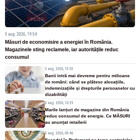
5 aug. 2026, 19:54
Măsuri de economisire a energiei în România.
Magazinele sting reclamele, iar autoritățile reduc
consumul
5 aug. 2026, 15:03
Banii intră mai devreme pentru milioane
de români: când se plătesc alocațiile,
indemnizațiile și drepturile persoanelor cu
dizabilități
5 aug. 2026, 10:29
Marile lanțuri de magazine din România
reduc consumul de energie. Ce MĂSURI
au anunțat retailerii
5 aug. 2026, 09:46
Scandal în Parlament pe tema centralelor