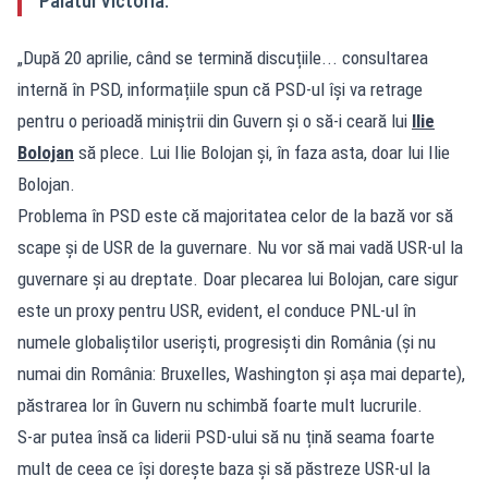
Palatul Victoria.
„După 20 aprilie, când se termină discuțiile... consultarea
internă în PSD, informațiile spun că PSD-ul își va retrage
pentru o perioadă miniștrii din Guvern și o să-i ceară lui
Ilie
Bolojan
să plece. Lui Ilie Bolojan și, în faza asta, doar lui Ilie
Bolojan.
Problema în PSD este că majoritatea celor de la bază vor să
scape și de USR de la guvernare. Nu vor să mai vadă USR-ul la
guvernare și au dreptate. Doar plecarea lui Bolojan, care sigur
este un proxy pentru USR, evident, el conduce PNL-ul în
numele globaliștilor useriști, progresiști din România (și nu
numai din România: Bruxelles, Washington și așa mai departe),
păstrarea lor în Guvern nu schimbă foarte mult lucrurile.
S-ar putea însă ca liderii PSD-ului să nu țină seama foarte
mult de ceea ce își dorește baza și să păstreze USR-ul la