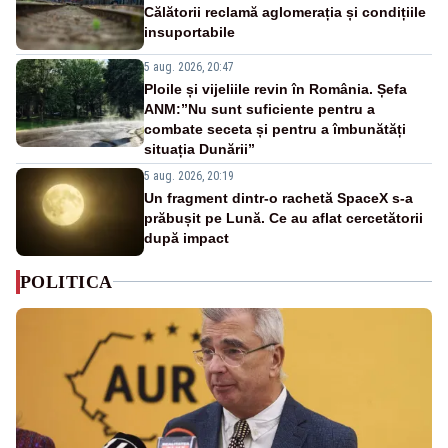
Călătorii reclamă aglomerația și condițiile
insuportabile
5 aug. 2026, 20:47
Ploile și vijeliile revin în România. Șefa
ANM:”Nu sunt suficiente pentru a
combate seceta și pentru a îmbunătăți
situația Dunării”
5 aug. 2026, 20:19
Un fragment dintr-o rachetă SpaceX s-a
prăbușit pe Lună. Ce au aflat cercetătorii
după impact
POLITICA