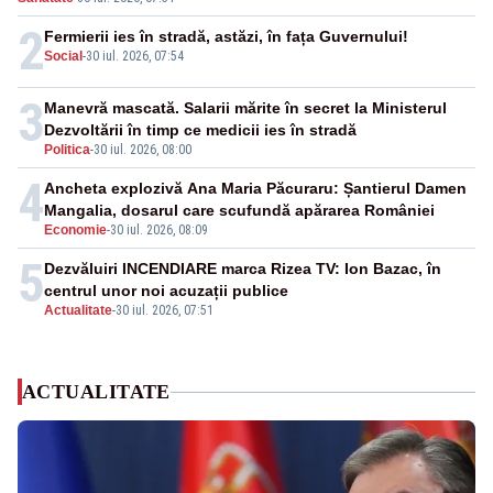
2
Fermierii ies în stradă, astăzi, în fața Guvernului!
Social
-
30 iul. 2026, 07:54
3
Manevră mascată. Salarii mărite în secret la Ministerul
Dezvoltării în timp ce medicii ies în stradă
Politica
-
30 iul. 2026, 08:00
4
Ancheta explozivă Ana Maria Păcuraru: Șantierul Damen
Mangalia, dosarul care scufundă apărarea României
Economie
-
30 iul. 2026, 08:09
5
Dezvăluiri INCENDIARE marca Rizea TV: Ion Bazac, în
centrul unor noi acuzații publice
Actualitate
-
30 iul. 2026, 07:51
ACTUALITATE