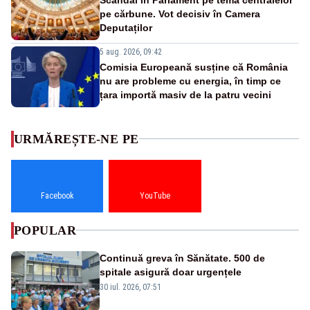
pe cărbune. Vot decisiv în Camera
Deputaților
5 aug. 2026, 09:42
Comisia Europeană susține că România
nu are probleme cu energia, în timp ce
țara importă masiv de la patru vecini
URMĂREȘTE-NE PE
Facebook
YouTube
POPULAR
Continuă greva în Sănătate. 500 de
spitale asigură doar urgențele
30 iul. 2026, 07:51