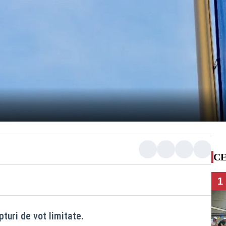
CE
1
turi de vot limitate.