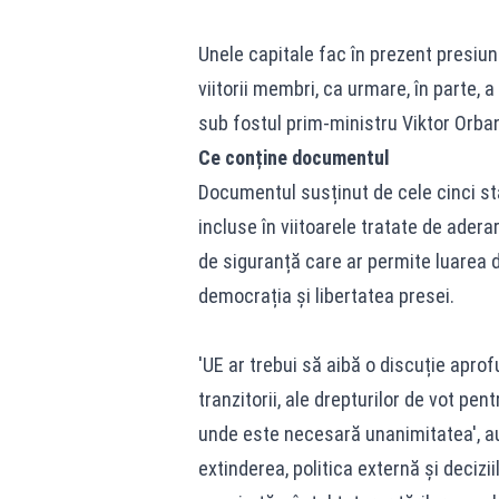
Unele capitale fac în prezent presiun
viitorii membri, ca urmare, în parte, 
sub fostul prim-ministru Viktor Orba
Ce conține documentul
Documentul susținut de cele cinci st
incluse în viitoarele tratate de ader
de siguranță care ar permite luarea 
democrația și libertatea presei.
'UE ar trebui să aibă o discuție aprof
tranzitorii, ale drepturilor de vot pe
unde este necesară unanimitatea', au
extinderea, politica externă și decizi