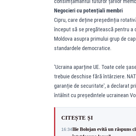
consimțământul tuturor țărilor memb
Negocieri cu potențiali membri
Cipru, care deține președinția rotati
început să se pregătească pentru a d
Moldova asupra primului grup de capi
standardele democratice.
'Ucraina aparține UE. Toate cele șase
trebuie deschise fără întârziere. N
garanție de securitate', a declarat p
întâlnit cu președintele ucrainean Vol
CITEȘTE ȘI
Ilie Bolojan evită un răspuns c
16:34