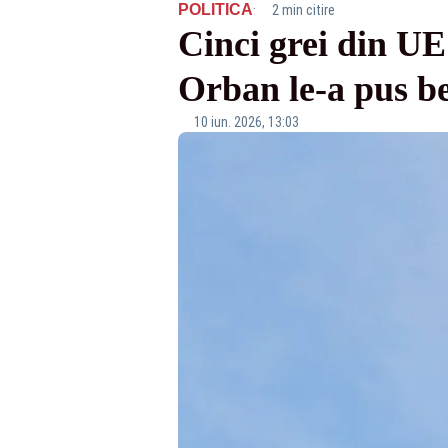
·
POLITICA
2 min citire
Cinci grei din UE
Orban le-a pus be
10 iun. 2026, 13:03