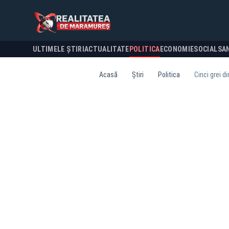
ULTIMELE ȘTIRI
ACTUALITATE
POLITICA
ECONOMIE
SOCIAL
SA
Acasă
Știri
Politica
Cinci grei d