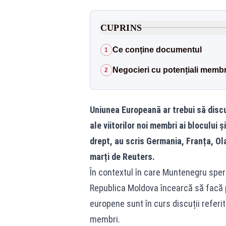
CUPRINS
Ce conține documentul
1
Negocieri cu potențiali membr
2
Uniunea Europeană ar trebui să discu
ale viitorilor noi membri ai blocului 
drept, au scris Germania, Franța, O
marți de Reuters.
În contextul în care Muntenegru speră
Republica Moldova încearcă să facă pr
europene sunt în curs discuții referi
membri.