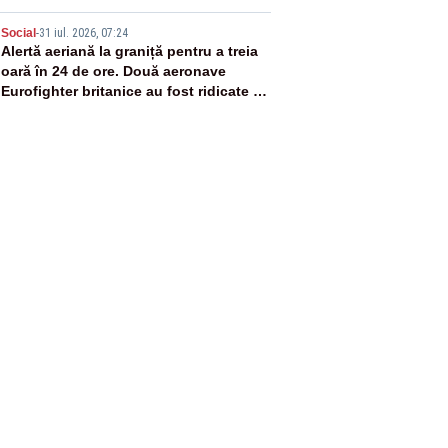
5
Social
-
31 iul. 2026, 07:24
Alertă aeriană la graniță pentru a treia
oară în 24 de ore. Două aeronave
Eurofighter britanice au fost ridicate de
la sol