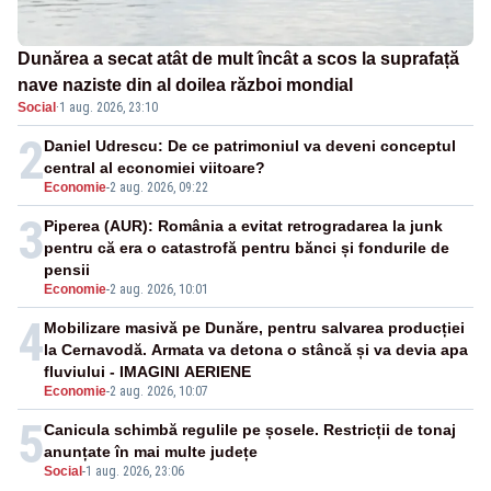
Dunărea a secat atât de mult încât a scos la suprafață
nave naziste din al doilea război mondial
Social
·
1 aug. 2026, 23:10
2
Daniel Udrescu: De ce patrimoniul va deveni conceptul
central al economiei viitoare?
Economie
-
2 aug. 2026, 09:22
3
Piperea (AUR): România a evitat retrogradarea la junk
pentru că era o catastrofă pentru bănci și fondurile de
pensii
Economie
-
2 aug. 2026, 10:01
4
Mobilizare masivă pe Dunăre, pentru salvarea producției
la Cernavodă. Armata va detona o stâncă și va devia apa
fluviului - IMAGINI AERIENE
Economie
-
2 aug. 2026, 10:07
5
Canicula schimbă regulile pe șosele. Restricții de tonaj
anunțate în mai multe județe
Social
-
1 aug. 2026, 23:06