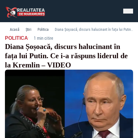
Acasă
Știri
Politica
Diana Șoșoacă, discurs halucinant în fața lui Putin. Ce i-a răspuns liderul de la Kremlin – VIDEO
·
POLITICA
1 min citire
Diana Șoșoacă, discurs halucinant în
fața lui Putin. Ce i-a răspuns liderul de
la Kremlin – VIDEO