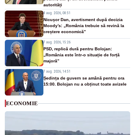
autorități
8 aug. 2026, 08:51
Nicușor Dan, avertisment după decizia
Moody’s: „România trebuie să revină la
creștere economică”
7 aug. 2026, 15:26
PSD, replică dură pentru Bolojan:
„România este într-o situație de forță
majoră”
7 aug. 2026, 14:51
Ședința de guvern se amână pentru ora
15:00. Bolojan nu a obținut toate avizele
ECONOMIE