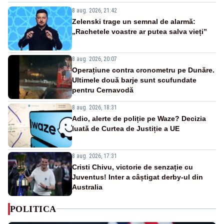
8 aug. 2026, 21:42
Zelenski trage un semnal de alarmă:
„Rachetele voastre ar putea salva vieți”
8 aug. 2026, 20:07
Operațiune contra cronometru pe Dunăre.
Ultimele două barje sunt scufundate
pentru Cernavodă
8 aug. 2026, 18:31
Adio, alerte de poliție pe Waze? Decizia
luată de Curtea de Justiție a UE
8 aug. 2026, 17:31
Cristi Chivu, victorie de senzație cu
Juventus! Inter a câștigat derby-ul din
Australia
POLITICA