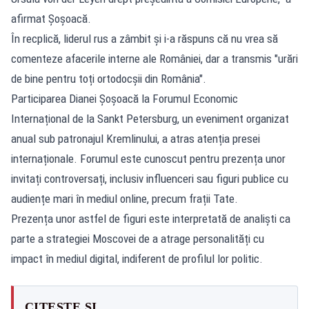
afirmat Șoșoacă.
În recplică, liderul rus a zâmbit și i-a răspuns că nu vrea să
comenteze afacerile interne ale României, dar a transmis "urări
de bine pentru toți ortodocșii din România".
Participarea Dianei Șoșoacă la Forumul Economic
Internațional de la Sankt Petersburg, un eveniment organizat
anual sub patronajul Kremlinului, a atras atenția presei
internaționale. Forumul este cunoscut pentru prezența unor
invitați controversați, inclusiv influenceri sau figuri publice cu
audiențe mari în mediul online, precum frații Tate.
Prezența unor astfel de figuri este interpretată de analiști ca
parte a strategiei Moscovei de a atrage personalități cu
impact în mediul digital, indiferent de profilul lor politic.
CITEȘTE ȘI