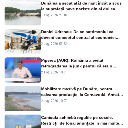
Dunărea a secat atât de mult încât a scos
la suprafață nave naziste din al doilea
război mondial
1 aug. 2026, 23:10
Daniel Udrescu: De ce patrimoniul va
deveni conceptul central al economiei
viitoare?
2 aug. 2026, 09:22
Piperea (AUR): România a evitat
retrogradarea la junk pentru că era o
catastrofă pentru bănci și fondurile de
2 aug. 2026, 10:01
pensii
Mobilizare masivă pe Dunăre, pentru
salvarea producției la Cernavodă. Armata
va detona o stâncă și va devia apa
2 aug. 2026, 10:07
fluviului - IMAGINI AERIENE
Canicula schimbă regulile pe șosele.
Restricții de tonaj anunțate în mai multe