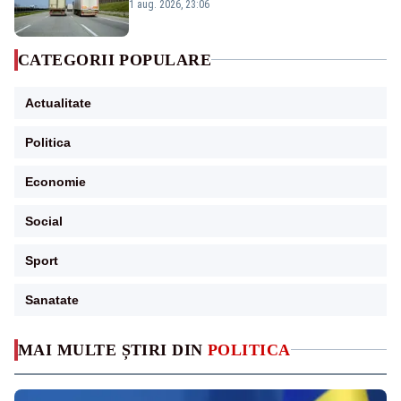
județe
1 aug. 2026, 23:06
CATEGORII POPULARE
Actualitate
Politica
Economie
Social
Sport
Sanatate
MAI MULTE ȘTIRI DIN
POLITICA