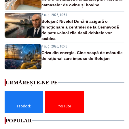
carcaselor de ovine și bovine
7 aug. 2026, 10:51
Bolojan: Nivelul Dunării asigură o
funcționare a centralei de la Cernavodă
de patru-cinci zile dacă debitele vor
scădea
7 aug. 2026, 10:43
Criza din energie. Cine scapă de măsurile
de raționalizare impuse de Bolojan
URMĂREȘTE-NE PE
Facebook
YouTube
POPULAR