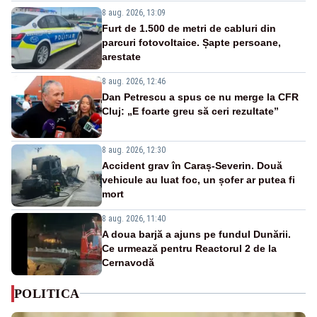
8 aug. 2026, 13:09
Furt de 1.500 de metri de cabluri din
parcuri fotovoltaice. Șapte persoane,
arestate
8 aug. 2026, 12:46
Dan Petrescu a spus ce nu merge la CFR
Cluj: „E foarte greu să ceri rezultate”
8 aug. 2026, 12:30
Accident grav în Caraș-Severin. Două
vehicule au luat foc, un șofer ar putea fi
mort
8 aug. 2026, 11:40
A doua barjă a ajuns pe fundul Dunării.
Ce urmează pentru Reactorul 2 de la
Cernavodă
POLITICA