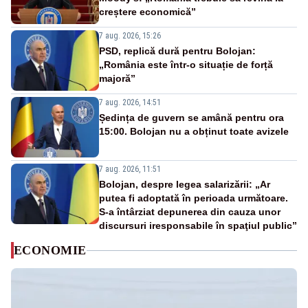
creștere economică”
7 aug. 2026, 15:26
PSD, replică dură pentru Bolojan:
„România este într-o situație de forță
majoră”
7 aug. 2026, 14:51
Ședința de guvern se amână pentru ora
15:00. Bolojan nu a obținut toate avizele
7 aug. 2026, 11:51
Bolojan, despre legea salarizării: „Ar
putea fi adoptată în perioada următoare.
S-a întârziat depunerea din cauza unor
discursuri iresponsabile în spaţiul public”
ECONOMIE