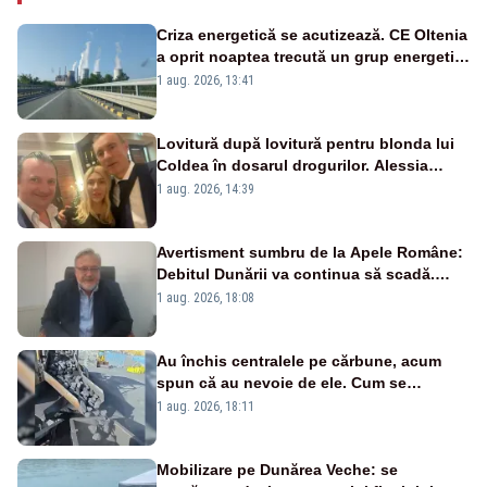
Criza energetică se acutizează. CE Oltenia
a oprit noaptea trecută un grup energetic
de la Rovinari
1 aug. 2026, 13:41
Lovitură după lovitură pentru blonda lui
Coldea în dosarul drogurilor. Alessia
Păcuraru explică decizia magistraților
1 aug. 2026, 14:39
Avertisment sumbru de la Apele Române:
Debitul Dunării va continua să scadă.
Cernavodă s-ar putea închide în 4 zile
1 aug. 2026, 18:08
Au închis centralele pe cărbune, acum
spun că au nevoie de ele. Cum se
pasează vina în plină criză energetică
1 aug. 2026, 18:11
Mobilizare pe Dunărea Veche: se