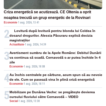
Criza energetică se acutizează. CE Oltenia a oprit
noaptea trecută un grup energetic de la Rovinari
Economie
·
1 aug. 2026, 13:41
2
Lovitură după lovitură pentru blonda lui Coldea în
dosarul drogurilor. Alessia Păcuraru explică decizia
magistraților
Actualitate
-
1 aug. 2026, 14:39
3
Avertisment sumbru de la Apele Române: Debitul Dunării
va continua să scadă. Cernavodă s-ar putea închide în 4
zile
Economie
-
1 aug. 2026, 18:08
4
Au închis centralele pe cărbune, acum spun că au nevoie
de ele. Cum se pasează vina în plină criză energetică
Economie
-
1 aug. 2026, 18:11
5
Mobilizare pe Dunărea Veche: se pregătește devierea
cursului fluviului către Cernavodă – VIDEO
Social
-
1 aug. 2026, 13:38