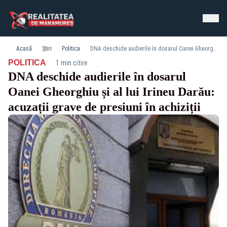
Acasă
Știri
Politica
DNA deschide audierile în dosarul Oanei Gheorghiu și al lui Irineu Darău: acuzații grave de presiuni în achiziții
·
POLITICA
1 min citire
DNA deschide audierile în dosarul
Oanei Gheorghiu și al lui Irineu Darău:
acuzații grave de presiuni în achiziții