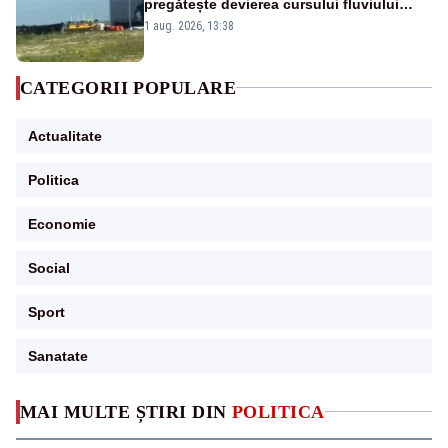
pregătește devierea cursului fluviului
către Cernavodă – VIDEO
1 aug. 2026, 13:38
CATEGORII POPULARE
Actualitate
Politica
Economie
Social
Sport
Sanatate
MAI MULTE ȘTIRI DIN
POLITICA