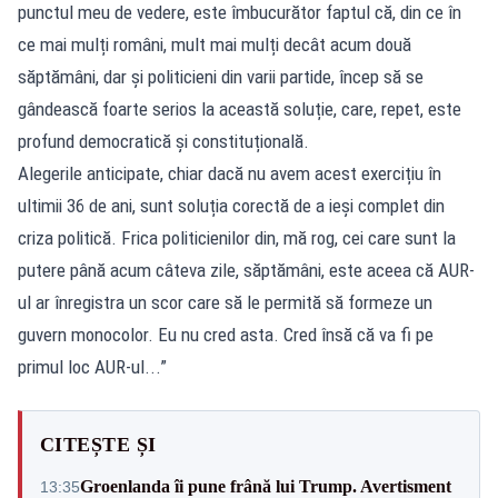
punctul meu de vedere, este îmbucurător faptul că, din ce în
ce mai mulți români, mult mai mulți decât acum două
săptămâni, dar și politicieni din varii partide, încep să se
gândească foarte serios la această soluție, care, repet, este
profund democratică și constituțională.
Alegerile anticipate, chiar dacă nu avem acest exercițiu în
ultimii 36 de ani, sunt soluția corectă de a ieși complet din
criza politică. Frica politicienilor din, mă rog, cei care sunt la
putere până acum câteva zile, săptămâni, este aceea că AUR-
ul ar înregistra un scor care să le permită să formeze un
guvern monocolor. Eu nu cred asta. Cred însă că va fi pe
primul loc AUR-ul...”
CITEȘTE ȘI
Groenlanda îi pune frână lui Trump. Avertisment
13:35