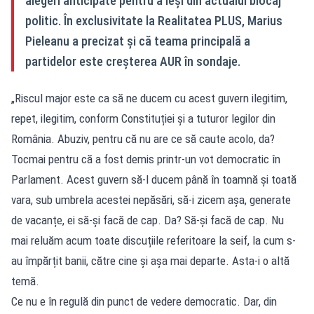
alegeri anticipate pentru a ieși din actualul blocaj
politic. În exclusivitate la Realitatea PLUS, Marius
Pieleanu a precizat și că teama principală a
partidelor este creșterea AUR în sondaje.
„Riscul major este ca să ne ducem cu acest guvern ilegitim,
repet, ilegitim, conform Constituției și a tuturor legilor din
România. Abuziv, pentru că nu are ce să caute acolo, da?
Tocmai pentru că a fost demis printr-un vot democratic în
Parlament. Acest guvern să-l ducem până în toamnă și toată
vara, sub umbrela acestei nepăsări, să-i zicem așa, generate
de vacanțe, ei să-și facă de cap. Da? Să-și facă de cap. Nu
mai reluăm acum toate discuțiile referitoare la seif, la cum s-
au împărțit banii, către cine și așa mai departe. Asta-i o altă
temă.
Ce nu e în regulă din punct de vedere democratic. Dar, din