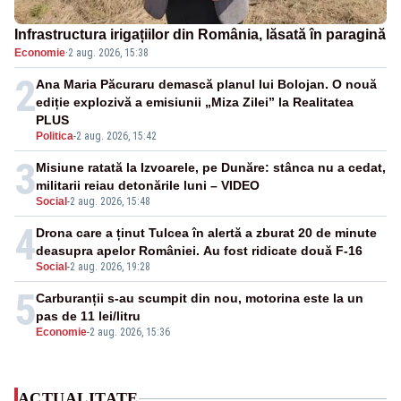
Infrastructura irigațiilor din România, lăsată în paragină
Economie
·
2 aug. 2026, 15:38
2
Ana Maria Păcuraru demască planul lui Bolojan. O nouă
ediție explozivă a emisiunii „Miza Zilei” la Realitatea
PLUS
Politica
-
2 aug. 2026, 15:42
3
Misiune ratată la Izvoarele, pe Dunăre: stânca nu a cedat,
militarii reiau detonările luni – VIDEO
Social
-
2 aug. 2026, 15:48
4
Drona care a ținut Tulcea în alertă a zburat 20 de minute
deasupra apelor României. Au fost ridicate două F-16
Social
-
2 aug. 2026, 19:28
5
Carburanții s-au scumpit din nou, motorina este la un
pas de 11 lei/litru
Economie
-
2 aug. 2026, 15:36
ACTUALITATE