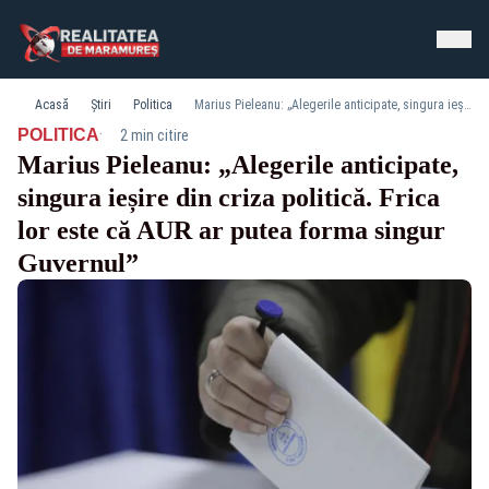
Acasă
Știri
Politica
Marius Pieleanu: „Alegerile anticipate, singura ieșire din criza politică. Frica lor este că AUR ar putea forma singur Guvernul”
·
POLITICA
2 min citire
Marius Pieleanu: „Alegerile anticipate,
singura ieșire din criza politică. Frica
lor este că AUR ar putea forma singur
Guvernul”