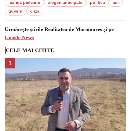
marius pieleanu
alegeri anticipate
politica
aur
guvern
criza
Urmărește știrile Realitatea de Maramures și pe
Google News
CELE MAI CITITE
1