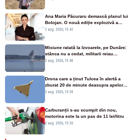
Ana Maria Păcuraru demască planul lui
Bolojan. O nouă ediție explozivă a
emisiunii „Miza Zilei” la Realitatea PLUS
2 aug. 2026, 15:42
Misiune ratată la Izvoarele, pe Dunăre:
stânca nu a cedat, militarii reiau
detonările luni – VIDEO
2 aug. 2026, 15:48
Drona care a ținut Tulcea în alertă a
zburat 20 de minute deasupra apelor
României. Au fost ridicate două F-16
2 aug. 2026, 19:28
Carburanții s-au scumpit din nou,
motorina este la un pas de 11 lei/litru
2 aug. 2026, 15:36