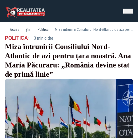
Acasă
Știri
Politica
Miza întrunirii Consiliului Nord-Atlantic de azi pentru țara noastră. Ana Maria Păcuraru: „România devine stat de primă linie”
·
POLITICA
3 min citire
Miza întrunirii Consiliului Nord-
Atlantic de azi pentru țara noastră. Ana
Maria Păcuraru: „România devine stat
de primă linie”