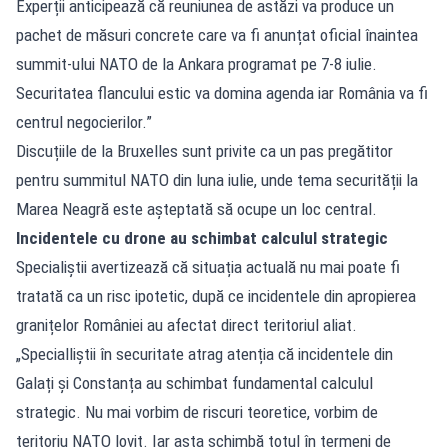
Experții anticipează că reuniunea de astăzi va produce un
pachet de măsuri concrete care va fi anunțat oficial înaintea
summit-ului NATO de la Ankara programat pe 7-8 iulie.
Securitatea flancului estic va domina agenda iar România va fi
centrul negocierilor.”
Discuțiile de la Bruxelles sunt privite ca un pas pregătitor
pentru summitul NATO din luna iulie, unde tema securității la
Marea Neagră este așteptată să ocupe un loc central.
Incidentele cu drone au schimbat calculul strategic
Specialiștii avertizează că situația actuală nu mai poate fi
tratată ca un risc ipotetic, după ce incidentele din apropierea
granițelor României au afectat direct teritoriul aliat.
„Specialliștii în securitate atrag atenția că incidentele din
Galați și Constanța au schimbat fundamental calculul
strategic. Nu mai vorbim de riscuri teoretice, vorbim de
teritoriu NATO lovit. Iar asta schimbă totul în termeni de