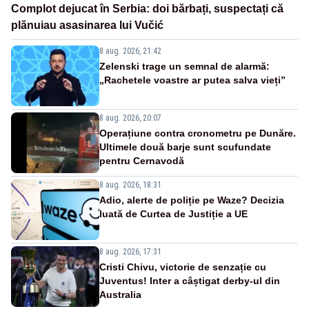
Complot dejucat în Serbia: doi bărbați, suspectați că
plănuiau asasinarea lui Vučić
8 aug. 2026, 21:42
Zelenski trage un semnal de alarmă:
„Rachetele voastre ar putea salva vieți”
8 aug. 2026, 20:07
Operațiune contra cronometru pe Dunăre.
Ultimele două barje sunt scufundate
pentru Cernavodă
8 aug. 2026, 18:31
Adio, alerte de poliție pe Waze? Decizia
luată de Curtea de Justiție a UE
8 aug. 2026, 17:31
Cristi Chivu, victorie de senzație cu
Juventus! Inter a câștigat derby-ul din
Australia