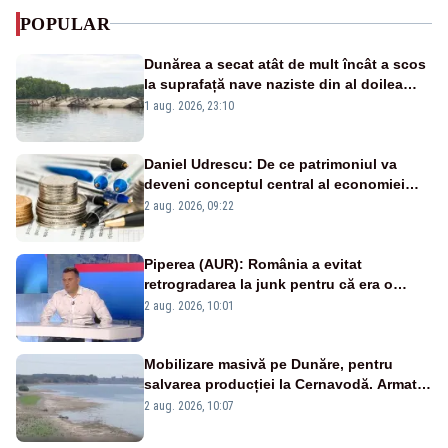
POPULAR
Dunărea a secat atât de mult încât a scos
la suprafață nave naziste din al doilea
război mondial
1 aug. 2026, 23:10
Daniel Udrescu: De ce patrimoniul va
deveni conceptul central al economiei
viitoare?
2 aug. 2026, 09:22
Piperea (AUR): România a evitat
retrogradarea la junk pentru că era o
catastrofă pentru bănci și fondurile de
2 aug. 2026, 10:01
pensii
Mobilizare masivă pe Dunăre, pentru
salvarea producției la Cernavodă. Armata
va detona o stâncă și va devia apa
2 aug. 2026, 10:07
fluviului - IMAGINI AERIENE