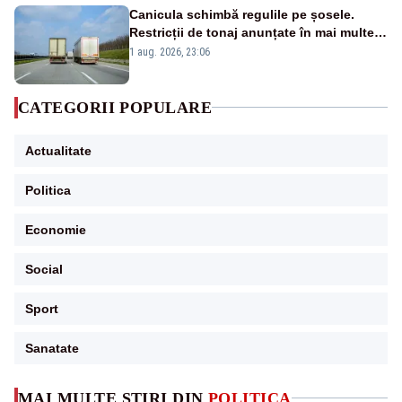
Canicula schimbă regulile pe șosele.
Restricții de tonaj anunțate în mai multe
județe
1 aug. 2026, 23:06
CATEGORII POPULARE
Actualitate
Politica
Economie
Social
Sport
Sanatate
MAI MULTE ȘTIRI DIN
POLITICA