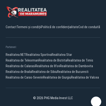
Contact
Termeni și condiții
Politică de confidențialitate
Cod de conduită
Parteneri:
Realitatea.NET
Realitatea Sportiva
Realitatea Star
Realitatea de Teleorman
Realitatea de Bistrita
Realitatea de Timis
Realitatea de Calarasi
Realitatea de Ilfov
Realitatea de Dambovita
Realitatea de Braila
Realitatea de Sibiu
Realitatea de Bucuresti
Realitatea de Caras-Severin
Realitatea de Giurgiu
Realitatea de Valcea
© 2026 PHG Media Invest LLC
Facebook
YouTube