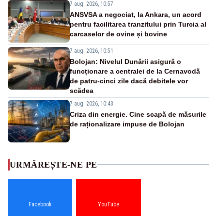
7 aug. 2026, 10:57
ANSVSA a negociat, la Ankara, un acord
pentru facilitarea tranzitului prin Turcia al
carcaselor de ovine și bovine
7 aug. 2026, 10:51
Bolojan: Nivelul Dunării asigură o
funcționare a centralei de la Cernavodă
de patru-cinci zile dacă debitele vor
scădea
7 aug. 2026, 10:43
Criza din energie. Cine scapă de măsurile
de raționalizare impuse de Bolojan
URMĂREȘTE-NE PE
Facebook
YouTube