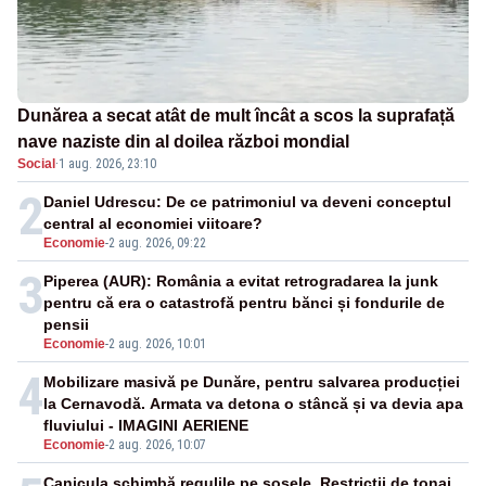
Dunărea a secat atât de mult încât a scos la suprafață
nave naziste din al doilea război mondial
Social
·
1 aug. 2026, 23:10
2
Daniel Udrescu: De ce patrimoniul va deveni conceptul
central al economiei viitoare?
Economie
-
2 aug. 2026, 09:22
3
Piperea (AUR): România a evitat retrogradarea la junk
pentru că era o catastrofă pentru bănci și fondurile de
pensii
Economie
-
2 aug. 2026, 10:01
4
Mobilizare masivă pe Dunăre, pentru salvarea producției
la Cernavodă. Armata va detona o stâncă și va devia apa
fluviului - IMAGINI AERIENE
Economie
-
2 aug. 2026, 10:07
Canicula schimbă regulile pe șosele. Restricții de tonaj