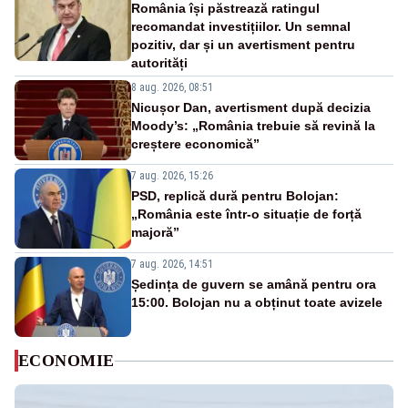
România își păstrează ratingul
recomandat investițiilor. Un semnal
pozitiv, dar și un avertisment pentru
autorități
8 aug. 2026, 08:51
Nicușor Dan, avertisment după decizia
Moody’s: „România trebuie să revină la
creștere economică”
7 aug. 2026, 15:26
PSD, replică dură pentru Bolojan:
„România este într-o situație de forță
majoră”
7 aug. 2026, 14:51
Ședința de guvern se amână pentru ora
15:00. Bolojan nu a obținut toate avizele
ECONOMIE