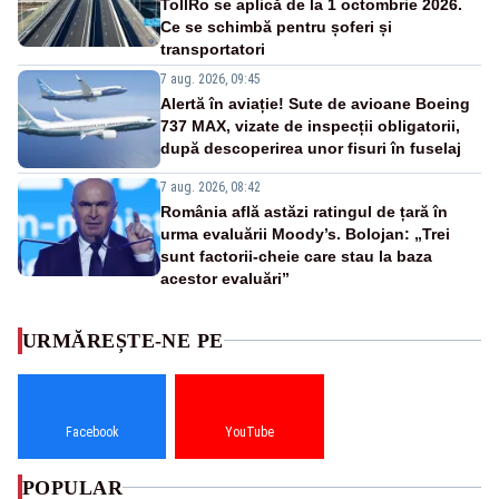
TollRo se aplică de la 1 octombrie 2026.
Ce se schimbă pentru șoferi și
transportatori
7 aug. 2026, 09:45
Alertă în aviație! Sute de avioane Boeing
737 MAX, vizate de inspecții obligatorii,
după descoperirea unor fisuri în fuselaj
7 aug. 2026, 08:42
România află astăzi ratingul de țară în
urma evaluării Moody’s. Bolojan: „Trei
sunt factorii-cheie care stau la baza
acestor evaluări”
URMĂREȘTE-NE PE
Facebook
YouTube
POPULAR