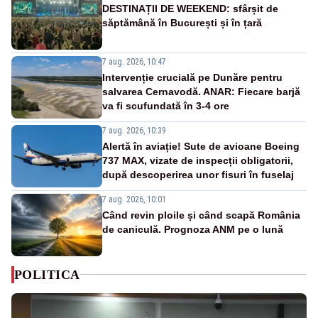
DESTINAȚII DE WEEKEND: sfârșit de
săptămână în București și în țară
7 aug. 2026, 10:47
Intervenție crucială pe Dunăre pentru
salvarea Cernavodă. ANAR: Fiecare barjă
va fi scufundată în 3-4 ore
7 aug. 2026, 10:39
Alertă în aviație! Sute de avioane Boeing
737 MAX, vizate de inspecții obligatorii,
după descoperirea unor fisuri în fuselaj
7 aug. 2026, 10:01
Când revin ploile și când scapă România
de caniculă. Prognoza ANM pe o lună
POLITICA