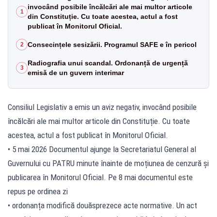
invocând posibile încălcări ale mai multor articole
1
din Constituție. Cu toate acestea, actul a fost
publicat în Monitorul Oficial.
Consecințele sesizării. Programul SAFE e în pericol
2
Radiografia unui scandal. Ordonanță de urgență
3
emisă de un guvern interimar
Consiliul Legislativ a emis un aviz negativ, invocând posibile
încălcări ale mai multor articole din Constituție. Cu toate
acestea, actul a fost publicat în Monitorul Oficial.
• 5 mai 2026 Documentul ajunge la Secretariatul General al
Guvernului cu PATRU minute înainte de moțiunea de cenzură și
publicarea în Monitorul Oficial. Pe 8 mai documentul este
repus pe ordinea zi
• ordonanța modifică douăsprezece acte normative. Un act