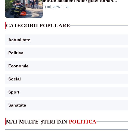
într-un accident rutier grav! Adrian
Ropotan a fost resuscitat
31 iul. 2026, 11:20
CATEGORII POPULARE
Actualitate
Politica
Economie
Social
Sport
Sanatate
MAI MULTE ȘTIRI DIN
POLITICA