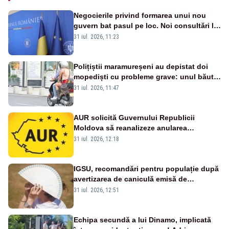
Negocierile privind formarea unui nou
guvern bat pasul pe loc. Noi consultări la
Cotroceni, așteptate după mijlocul lunii
31 iul. 2026, 11:23
august -SURSE
Polițiștii maramureșeni au depistat doi
mopediști cu probleme grave: unul băut,
altul fără permis
31 iul. 2026, 11:47
AUR solicită Guvernului Republicii
Moldova să reanalizeze anularea
concertului de Ziua Limbii Române
31 iul. 2026, 12:18
IGSU, recomandări pentru populație după
avertizarea de caniculă emisă de
meteorologi
31 iul. 2026, 12:51
Echipa secundă a lui Dinamo, implicată