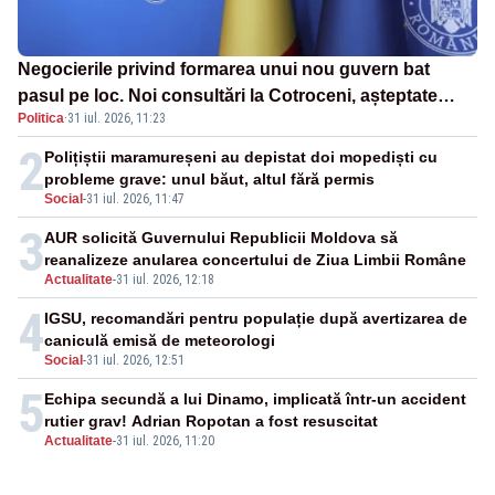
Negocierile privind formarea unui nou guvern bat
pasul pe loc. Noi consultări la Cotroceni, așteptate
Politica
·
31 iul. 2026, 11:23
după mijlocul lunii august -SURSE
2
Polițiștii maramureșeni au depistat doi mopediști cu
probleme grave: unul băut, altul fără permis
Social
-
31 iul. 2026, 11:47
3
AUR solicită Guvernului Republicii Moldova să
reanalizeze anularea concertului de Ziua Limbii Române
Actualitate
-
31 iul. 2026, 12:18
4
IGSU, recomandări pentru populație după avertizarea de
caniculă emisă de meteorologi
Social
-
31 iul. 2026, 12:51
5
Echipa secundă a lui Dinamo, implicată într-un accident
rutier grav! Adrian Ropotan a fost resuscitat
Actualitate
-
31 iul. 2026, 11:20