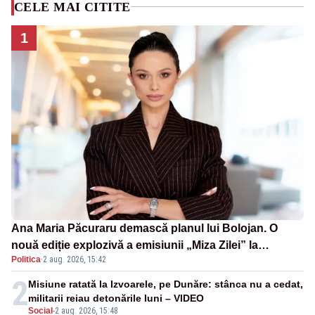
CELE MAI CITITE
1
Ana Maria Păcuraru demască planul lui Bolojan. O
nouă ediție explozivă a emisiunii „Miza Zilei” la
Politica
·
2 aug. 2026, 15:42
Realitatea PLUS
2
Misiune ratată la Izvoarele, pe Dunăre: stânca nu a cedat,
militarii reiau detonările luni – VIDEO
Social
-
2 aug. 2026, 15:48