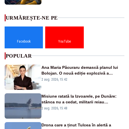
URMĂREȘTE-NE PE
Facebook
YouTube
POPULAR
Ana Maria Păcuraru demască planul lui
Bolojan. O nouă ediție explozivă a
emisiunii „Miza Zilei” la Realitatea PLUS
2 aug. 2026, 15:42
Misiune ratată la Izvoarele, pe Dunăre:
stânca nu a cedat, militarii reiau
detonările luni – VIDEO
2 aug. 2026, 15:48
Drona care a ținut Tulcea în alertă a