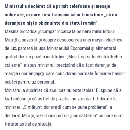
Ministrul a declarat că a primit telefoane și mesaje
indirecte, în care i s-a transmis că ar fi mai bine „să nu
deranjeze niște obișnuințe din statul român”.
Mașină electrică „scumpă” încărcată pe banii ministerului
Miruță a povestit și despre descoperirea unei mașini electrice
de lux, parcată la ușa Ministerului Economiei și alimentată
gratuit dintr-o priză a instituției. „Mi-a fost și frică să întreb a
cui este”, a spus ministrul, precizând că a fost deranjat de
reacția unor angajați, care considerau normală folosirea banilor
publici pentru uz personal.
Ministrul a subliniat că acel caz nu este izolat. El spune că a
luat măsuri și că astfel de practici nu vor mai fi tolerate în
minister. „E mărunt, dar arată cum se pune problema”, a
declarat Miruță, vizibil indignat de „normalitatea” cu care sunt
tratate astfel de situații.