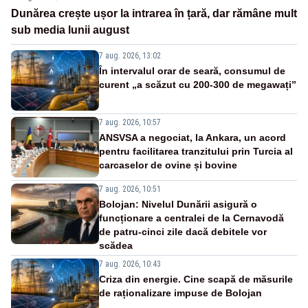
Dunărea crește ușor la intrarea în țară, dar rămâne mult
sub media lunii august
7 aug. 2026, 13:02
În intervalul orar de seară, consumul de
curent „a scăzut cu 200-300 de megawați”
7 aug. 2026, 10:57
ANSVSA a negociat, la Ankara, un acord
pentru facilitarea tranzitului prin Turcia al
carcaselor de ovine și bovine
7 aug. 2026, 10:51
Bolojan: Nivelul Dunării asigură o
funcționare a centralei de la Cernavodă
de patru-cinci zile dacă debitele vor
scădea
7 aug. 2026, 10:43
Criza din energie. Cine scapă de măsurile
de raționalizare impuse de Bolojan