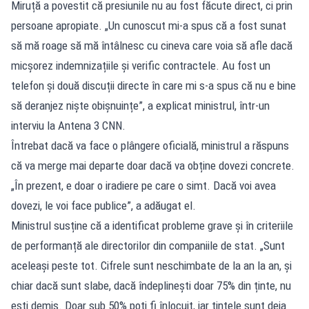
Miruță a povestit că presiunile nu au fost făcute direct, ci prin
persoane apropiate. „Un cunoscut mi-a spus că a fost sunat
să mă roage să mă întâlnesc cu cineva care voia să afle dacă
micșorez indemnizațiile și verific contractele. Au fost un
telefon și două discuții directe în care mi s-a spus că nu e bine
să deranjez niște obișnuințe”, a explicat ministrul, într-un
interviu la Antena 3 CNN.
Întrebat dacă va face o plângere oficială, ministrul a răspuns
că va merge mai departe doar dacă va obține dovezi concrete.
„În prezent, e doar o iradiere pe care o simt. Dacă voi avea
dovezi, le voi face publice”, a adăugat el.
Ministrul susține că a identificat probleme grave și în criteriile
de performanță ale directorilor din companiile de stat. „Sunt
aceleași peste tot. Cifrele sunt neschimbate de la an la an, și
chiar dacă sunt slabe, dacă îndeplinești doar 75% din ținte, nu
ești demis. Doar sub 50% poți fi înlocuit, iar țintele sunt deja