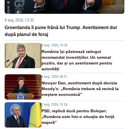
8 aug. 2026, 13:35
Groenlanda îi pune frână lui Trump. Avertisment dur
după planul de foraj
8 aug. 2026, 10:38
România își păstrează ratingul
recomandat investițiilor. Un semnal
pozitiv, dar și un avertisment pentru
autorități
8 aug. 2026, 08:51
Nicușor Dan, avertisment după decizia
Moody’s: „România trebuie să revină la
creștere economică”
7 aug. 2026, 15:26
PSD, replică dură pentru Bolojan:
„România este într-o situație de forță
majoră”