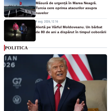
Măsură de urgență în Marea Neagră.
Turcia cere oprirea atacurilor asupra
navelor
9 aug. 2026, 12:16
Alertă pe Vârful Moldoveanu. Un bărbat
de 80 de ani a dispărut în timpul coborârii
POLITICA