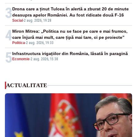
3
Drona care a ținut Tulcea în alertă a zburat 20 de minute
deasupra apelor României. Au fost ridicate două F-16
Social
-
2 aug. 2026, 19:28
4
Miron Mitrea: „Politica nu se face pe care e mai frumos,
care înjură mai mult, care țipă mai tare, ci pe proiecte”
Politica
-
2 aug. 2026, 19:33
5
Infrastructura irigațiilor din România, lăsată în paragină
Economie
-
2 aug. 2026, 15:38
ACTUALITATE