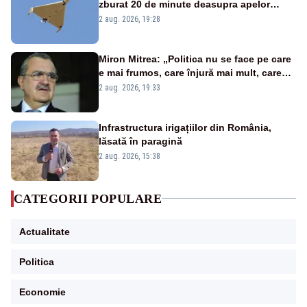
zburat 20 de minute deasupra apelor
României. Au fost ridicate două F-16
2 aug. 2026, 19:28
Miron Mitrea: „Politica nu se face pe care
e mai frumos, care înjură mai mult, care
țipă mai tare, ci pe proiecte”
2 aug. 2026, 19:33
Infrastructura irigațiilor din România,
lăsată în paragină
2 aug. 2026, 15:38
CATEGORII POPULARE
Actualitate
Politica
Economie