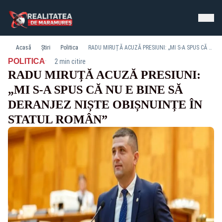
Acasă
Știri
Politica
RADU MIRUȚĂ ACUZĂ PRESIUNI: „MI S-A SPUS CĂ NU E BINE SĂ DERANJEZ NIȘTE OBIȘNUINȚE ÎN STATUL ROMÂN”
·
POLITICA
2 min citire
RADU MIRUȚĂ ACUZĂ PRESIUNI:
„MI S-A SPUS CĂ NU E BINE SĂ
DERANJEZ NIȘTE OBIȘNUINȚE ÎN
STATUL ROMÂN”