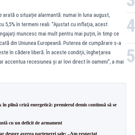
le arată o situație alarmantă: numai în luna august,
u 5,5% în termeni reali. ”Ajustat cu inflaţia, acest
angajaţi muncesc mai mult pentru mai puţin, în timp ce
dicată din Uniunea Europeană. Puterea de cumpărare s-a
ste în cădere liberă. În aceste condiţii, îngheţarea
i ar accentua recesiunea şi ar lovi direct în oameni”, a mai
 în plină criză energetică: premierul demis continuă să se
ntă cu un deficit de armament
lar despre averea partenerei sale: „Am respectat