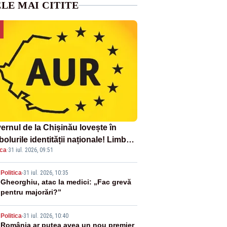
LE MAI CITITE
ernul de la Chișinău lovește în
olurile identității naționale! Limba
ica
·
31 iul. 2026, 09:51
ână nu se economisește! Limba
ână se sărbătorește!
2
Politica
-
31 iul. 2026, 10:35
Gheorghiu, atac la medici: „Fac grevă
pentru majorări?”
3
Politica
-
31 iul. 2026, 10:40
România ar putea avea un nou premier