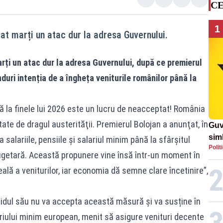
CE
1
sat marți un atac dur la adresa Guvernului.
arți un atac dur la adresa Guvernului, după ce premierul
nduri intenția de a îngheța veniturile românilor până la
ă la finele lui 2026 este un lucru de neacceptat! România
ate de dragul austerităţii. Premierul Bolojan a anunţat, în
Guv
simb
 salariile, pensiile şi salariul minim până la sfârşitul
Polit
rom
bugetară. Această propunere vine însă într-un moment în
rom
ală a veniturilor, iar economia dă semne clare încetinire”,
tidul său nu va accepta această măsură și va susține în
riului minim european, menit să asigure venituri decente