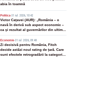
abia în toamnă
4
Politica
-
31 iul. 2026, 10:42
Victor Cațavei (AUR): „România – o
navă în derivă sub aspect economic –
ca și rezultat al guvernărilor din ultimii
36 de ani”
5
Economie
-
31 iul. 2026, 09:48
Zi decisivă pentru România, Fitch
decide astăzi noul rating de țară. Care
sunt efectele retrogradării la categoria
„junk”