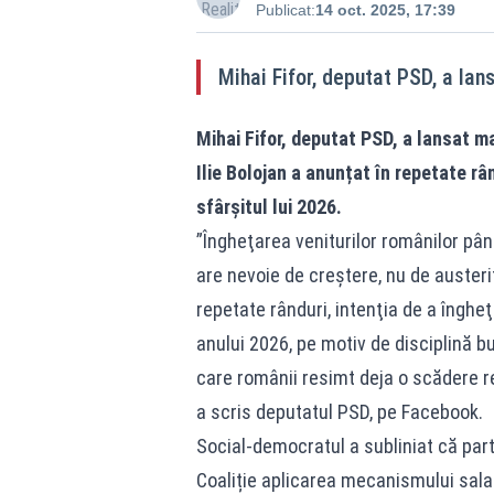
Publicat:
14 oct. 2025, 17:39
Mihai Fifor, deputat PSD, a lan
Mihai Fifor, deputat PSD, a lansat m
Ilie Bolojan a anunțat în repetate râ
sfârșitul lui 2026.
”Îngheţarea veniturilor românilor pân
are nevoie de creştere, nu de austerit
repetate rânduri, intenţia de a îngheţa
anului 2026, pe motiv de disciplină 
care românii resimt deja o scădere re
a scris deputatul PSD, pe Facebook.
Social-democratul a subliniat că par
Coaliție aplicarea mecanismului sala