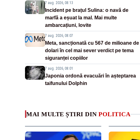
7 aug. 2026, 08:13
Incident pe brațul Sulina: o navă de
marfă a eșuat la mal. Mai multe
ambarcațiuni, lovite
7 aug. 2026, 08:07
Meta, sancționată cu 567 de milioane de
dolari în cel mai sever verdict pe tema
siguranței copiilor
7 aug. 2026, 08:01
Japonia ordonă evacuări în așteptarea
taifunului Dolphin
MAI MULTE ȘTIRI DIN
POLITICA