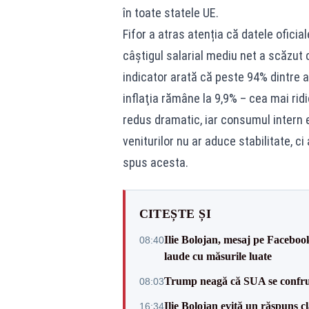
în toate statele UE.
Fifor a atras atenția că datele oficia
câștigul salarial mediu net a scăzut c
indicator arată că peste 94% dintre 
inflaţia rămâne la 9,9% – cea mai ri
redus dramatic, iar consumul intern e
veniturilor nu ar aduce stabilitate, c
spus acesta.
CITEȘTE ȘI
Ilie Bolojan, mesaj pe Facebook
08:40
laude cu măsurile luate
Trump neagă că SUA se confru
08:03
Ilie Bolojan evită un răspuns c
16:34