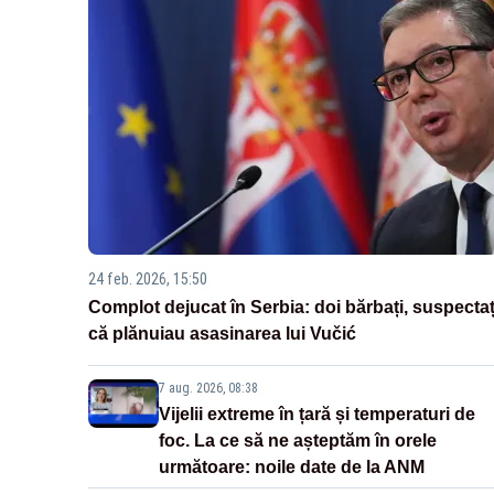
24 feb. 2026, 15:50
Complot dejucat în Serbia: doi bărbați, suspectaț
că plănuiau asasinarea lui Vučić
7 aug. 2026, 08:38
Vijelii extreme în țară și temperaturi de
foc. La ce să ne așteptăm în orele
următoare: noile date de la ANM