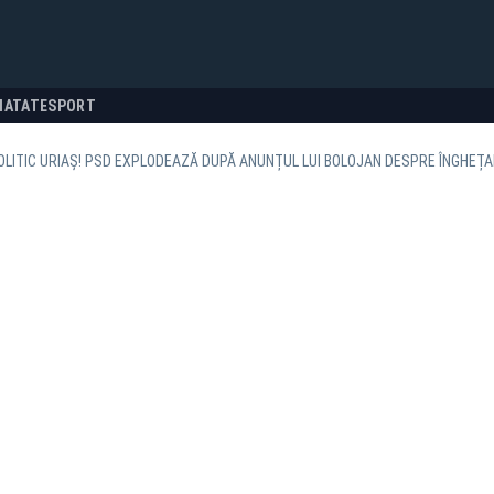
NATATE
SPORT
LITIC URIAȘ! PSD EXPLODEAZĂ DUPĂ ANUNȚUL LUI BOLOJAN DESPRE ÎNGHEȚA