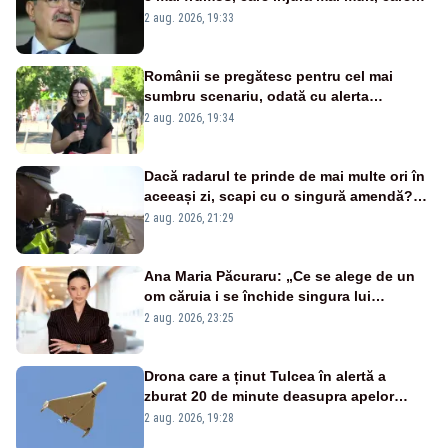
țipă mai tare, ci pe proiecte”
2 aug. 2026, 19:33
Românii se pregătesc pentru cel mai
sumbru scenariu, odată cu alerta
energetică
2 aug. 2026, 19:34
Dacă radarul te prinde de mai multe ori în
aceeași zi, scapi cu o singură amendă?
Ce spune legea
2 aug. 2026, 21:29
Ana Maria Păcuraru: „Ce se alege de un
om căruia i se închide singura lui
portiță?”
2 aug. 2026, 23:25
Drona care a ținut Tulcea în alertă a
zburat 20 de minute deasupra apelor
României. Au fost ridicate două F-16
2 aug. 2026, 19:28