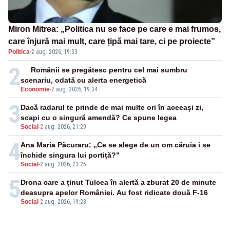
Miron Mitrea: „Politica nu se face pe care e mai frumos,
care înjură mai mult, care țipă mai tare, ci pe proiecte”
Politica
·
2 aug. 2026, 19:33
2
Românii se pregătesc pentru cel mai sumbru
scenariu, odată cu alerta energetică
Economie
-
2 aug. 2026, 19:34
3
Dacă radarul te prinde de mai multe ori în aceeași zi,
scapi cu o singură amendă? Ce spune legea
Social
-
2 aug. 2026, 21:29
4
Ana Maria Păcuraru: „Ce se alege de un om căruia i se
închide singura lui portiță?”
Social
-
2 aug. 2026, 23:25
5
Drona care a ținut Tulcea în alertă a zburat 20 de minute
deasupra apelor României. Au fost ridicate două F-16
Social
-
2 aug. 2026, 19:28