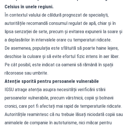
Celsius în unele regiuni.
În contextul valului de
căldură
prognozat de specialiști,
autoritățile recomandă consumul regulat de apă, chiar și în
lipsa senzației de sete, precum și evitarea expunerii la soare și
a deplasărilor în intervalele orare cu temperaturi ridicate.
De asemenea, populația este sfătuită să poarte haine lejere,
deschise la culoare și să evite efortul fizic intens în aer liber.
Pe cât posibil, este indicat ca oamenii să rămână în spații
răcoroase sau umbrite.
Atenție sporită pentru persoanele vulnerabile
IGSU atrage atenția asupra necesității verificării stării
persoanelor vulnerabile, precum vârstnicii, copiii și bolnavii
cronici, care pot fi afectați mai rapid de temperaturile ridicate.
Autoritățile reamintesc că nu trebuie lăsați niciodată copiii sau
animalele de companie în autoturisme, nici măcar pentru