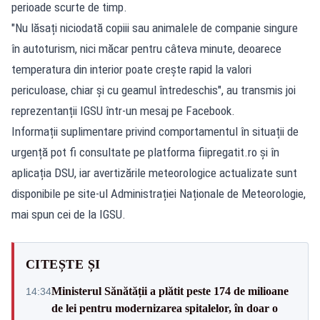
perioade scurte de timp.
"Nu lăsați niciodată copiii sau animalele de companie singure
în autoturism, nici măcar pentru câteva minute, deoarece
temperatura din interior poate crește rapid la valori
periculoase, chiar și cu geamul întredeschis", au transmis joi
reprezentanții IGSU într-un mesaj pe
Facebook
.
Informații suplimentare privind comportamentul în situații de
urgență pot fi consultate pe platforma
fiipregatit.ro
și în
aplicația DSU, iar avertizările meteorologice actualizate sunt
disponibile pe site-ul Administrației Naționale de Meteorologie,
mai spun cei de la IGSU.
CITEȘTE ȘI
Ministerul Sănătății a plătit peste 174 de milioane
14:34
de lei pentru modernizarea spitalelor, în doar o