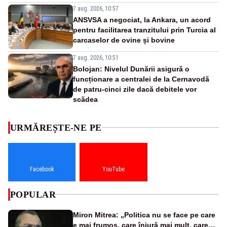
7 aug. 2026, 10:57
ANSVSA a negociat, la Ankara, un acord
pentru facilitarea tranzitului prin Turcia al
carcaselor de ovine și bovine
7 aug. 2026, 10:51
Bolojan: Nivelul Dunării asigură o
funcționare a centralei de la Cernavodă
de patru-cinci zile dacă debitele vor
scădea
URMĂREȘTE-NE PE
Facebook
YouTube
POPULAR
Miron Mitrea: „Politica nu se face pe care
e mai frumos, care înjură mai mult, care