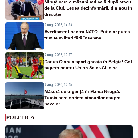
Miruță cere o măsură radicală după atacul
de la Cluj. Legea dezinformării, din nou în
discuție
9 aug. 2026, 14:38
Avertisment pentru NATO: Putin ar putea
trimite militari fără însemne
9 aug. 2026, 13:37
Darius Olaru a spart gheața în Belgia! Gol
superb pentru Union Saint-Gilloise
9 aug. 2026, 12:45
Măsură de urgență în Marea Neagră.
Turcia cere oprirea atacurilor asupra
navelor
POLITICA