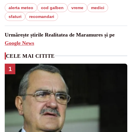
alerta meteo
cod galben
vreme
medici
sfaturi
recomandari
Urmărește știrile Realitatea de Maramures și pe
Google News
CELE MAI CITITE
1