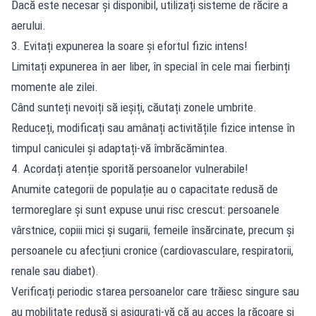
Dacă este necesar și disponibil, utilizați sisteme de răcire a
aerului.
3. Evitați expunerea la soare și efortul fizic intens!
Limitați expunerea în aer liber, în special în cele mai fierbinți
momente ale zilei.
Când sunteți nevoiți să ieșiți, căutați zonele umbrite.
Reduceți, modificați sau amânați activitățile fizice intense în
timpul caniculei și adaptați-vă îmbrăcămintea.
4. Acordați atenție sporită persoanelor vulnerabile!
Anumite categorii de populație au o capacitate redusă de
termoreglare și sunt expuse unui risc crescut: persoanele
vârstnice, copiii mici și sugarii, femeile însărcinate, precum și
persoanele cu afecțiuni cronice (cardiovasculare, respiratorii,
renale sau diabet).
Verificați periodic starea persoanelor care trăiesc singure sau
au mobilitate redusă și asigurați-vă că au acces la răcoare și