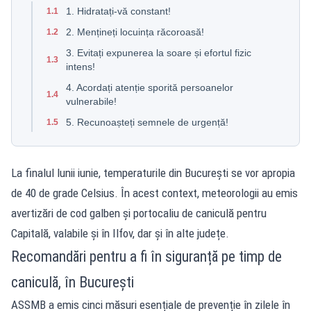
1. Hidratați-vă constant!
1.1
2. Mențineți locuința răcoroasă!
1.2
3. Evitați expunerea la soare și efortul fizic
1.3
intens!
4. Acordați atenție sporită persoanelor
1.4
vulnerabile!
5. Recunoașteți semnele de urgență!
1.5
La finalul lunii iunie, temperaturile din București se vor apropia
de 40 de grade Celsius. În acest context, meteorologii au emis
avertizări de cod galben și portocaliu de caniculă pentru
Capitală, valabile și în Ilfov, dar și în alte județe.
Recomandări pentru a fi în siguranță pe timp de
caniculă, în București
ASSMB a emis cinci măsuri esențiale de prevenție în zilele în