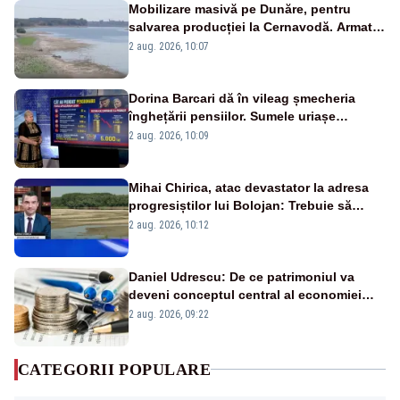
Mobilizare masivă pe Dunăre, pentru
salvarea producției la Cernavodă. Armata
va detona o stâncă și va devia apa
2 aug. 2026, 10:07
fluviului - IMAGINI AERIENE
Dorina Barcari dă în vileag șmecheria
înghețării pensiilor. Sumele uriașe
pierdute de fiecare român
2 aug. 2026, 10:09
Mihai Chirica, atac devastator la adresa
progresiștilor lui Bolojan: Trebuie să
protejăm și natura, dar nu șținem omaneii
2 aug. 2026, 10:12
în stare permanentă de alertă
Daniel Udrescu: De ce patrimoniul va
deveni conceptul central al economiei
viitoare?
2 aug. 2026, 09:22
CATEGORII POPULARE