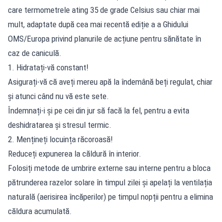
care termometrele ating 35 de grade Celsius sau chiar mai
mult, adaptate după cea mai recentă ediție a a Ghidului
OMS/Europa privind planurile de acțiune pentru sănătate în
caz de caniculă.
1. Hidratați-vă constant!
Asigurați-vă că aveți mereu apă la îndemână beți regulat, chiar
și atunci când nu vă este sete.
Îndemnați-i și pe cei din jur să facă la fel, pentru a evita
deshidratarea și stresul termic.
2. Mențineți locuința răcoroasă!
Reduceți expunerea la căldură în interior.
Folosiți metode de umbrire externe sau interne pentru a bloca
pătrunderea razelor solare în timpul zilei și apelați la ventilația
naturală (aerisirea încăperilor) pe timpul nopții pentru a elimina
căldura acumulată.