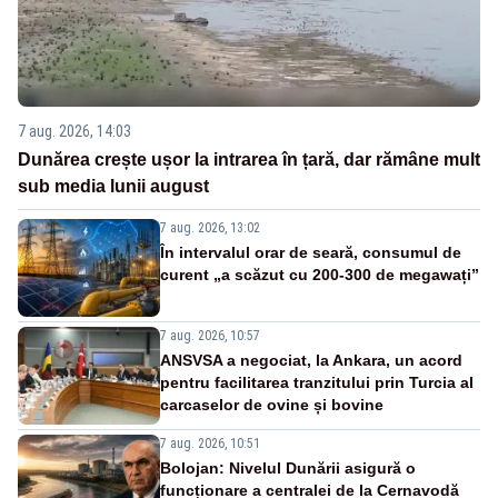
7 aug. 2026, 14:03
Dunărea crește ușor la intrarea în țară, dar rămâne mult
sub media lunii august
7 aug. 2026, 13:02
În intervalul orar de seară, consumul de
curent „a scăzut cu 200-300 de megawați”
7 aug. 2026, 10:57
ANSVSA a negociat, la Ankara, un acord
pentru facilitarea tranzitului prin Turcia al
carcaselor de ovine și bovine
7 aug. 2026, 10:51
Bolojan: Nivelul Dunării asigură o
funcționare a centralei de la Cernavodă