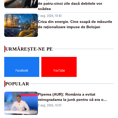
de patru-cinci zile dacă debitele vor
scădea
7 aug. 2026, 10:43
Criza din energie. Cine scapă de măsurile
de raționalizare impuse de Bolojan
URMĂREȘTE-NE PE
Facebook
YouTube
POPULAR
Piperea (AUR): România a evitat
retrogradarea la junk pentru că era o
catastrofă pentru bănci și fondurile de
2 aug. 2026, 10:01
pensii