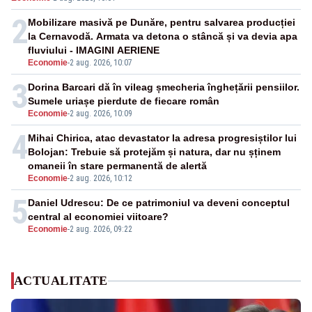
pensii
2
Mobilizare masivă pe Dunăre, pentru salvarea producției
la Cernavodă. Armata va detona o stâncă și va devia apa
fluviului - IMAGINI AERIENE
Economie
-
2 aug. 2026, 10:07
3
Dorina Barcari dă în vileag șmecheria înghețării pensiilor.
Sumele uriașe pierdute de fiecare român
Economie
-
2 aug. 2026, 10:09
4
Mihai Chirica, atac devastator la adresa progresiștilor lui
Bolojan: Trebuie să protejăm și natura, dar nu șținem
omaneii în stare permanentă de alertă
Economie
-
2 aug. 2026, 10:12
5
Daniel Udrescu: De ce patrimoniul va deveni conceptul
central al economiei viitoare?
Economie
-
2 aug. 2026, 09:22
ACTUALITATE