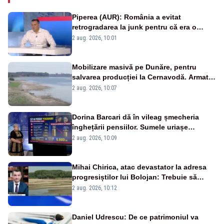
Piperea (AUR): România a evitat
retrogradarea la junk pentru că era o
catastrofă pentru bănci și fondurile de
2 aug. 2026, 10:01
pensii
Mobilizare masivă pe Dunăre, pentru
salvarea producției la Cernavodă. Armata
va detona o stâncă și va devia apa
2 aug. 2026, 10:07
fluviului - IMAGINI AERIENE
Dorina Barcari dă în vileag șmecheria
înghețării pensiilor. Sumele uriașe
pierdute de fiecare român
2 aug. 2026, 10:09
Mihai Chirica, atac devastator la adresa
progresiștilor lui Bolojan: Trebuie să
protejăm și natura, dar nu șținem omaneii
2 aug. 2026, 10:12
în stare permanentă de alertă
Daniel Udrescu: De ce patrimoniul va