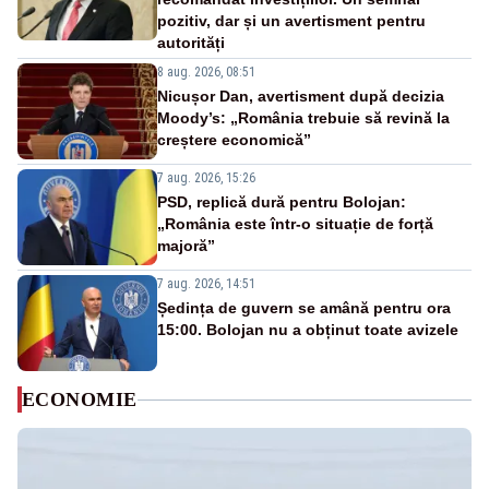
pozitiv, dar și un avertisment pentru
autorități
8 aug. 2026, 08:51
Nicușor Dan, avertisment după decizia
Moody’s: „România trebuie să revină la
creștere economică”
7 aug. 2026, 15:26
PSD, replică dură pentru Bolojan:
„România este într-o situație de forță
majoră”
7 aug. 2026, 14:51
Ședința de guvern se amână pentru ora
15:00. Bolojan nu a obținut toate avizele
ECONOMIE