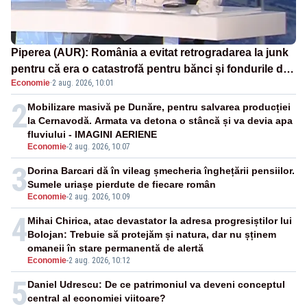
Piperea (AUR): România a evitat retrogradarea la junk
pentru că era o catastrofă pentru bănci și fondurile de
Economie
·
2 aug. 2026, 10:01
pensii
2
Mobilizare masivă pe Dunăre, pentru salvarea producției
la Cernavodă. Armata va detona o stâncă și va devia apa
fluviului - IMAGINI AERIENE
Economie
-
2 aug. 2026, 10:07
3
Dorina Barcari dă în vileag șmecheria înghețării pensiilor.
Sumele uriașe pierdute de fiecare român
Economie
-
2 aug. 2026, 10:09
4
Mihai Chirica, atac devastator la adresa progresiștilor lui
Bolojan: Trebuie să protejăm și natura, dar nu șținem
omaneii în stare permanentă de alertă
Economie
-
2 aug. 2026, 10:12
5
Daniel Udrescu: De ce patrimoniul va deveni conceptul
central al economiei viitoare?