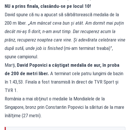
NU a prins finala, clasându-se pe locul 10!
David spune că nu a apucat să sărbătorească medalia de la
200 m liber.
„Am mâncat ceva bun și atât. Am dormit mai puțin
decât mi-aș fi dorit, n-am avut timp. Dar recuperez acum la
prânz, recuperez noaptea care vine. Și adevărata celebrare vine
după sută, unde job is finished
(mi-am terminat treaba)”,
spune campionul.
Marți,
David Popovici a câștigat medalia de aur, în proba
de 200 de metri liber.
A terminat cele patru lungimi de bazin
în 1:43,53. Finala a fost transmisă în direct de TVR Sport și
TVR 1.
România a mai obţinut o medalie la Mondialele de la
Singapore, bronz prin Constantin Popovici la sărituri de la mare
înălţime (27 metri).