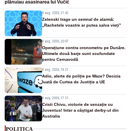
plănuiau asasinarea lui Vučić
8 aug. 2026, 21:42
Zelenski trage un semnal de alarmă:
„Rachetele voastre ar putea salva vieți”
8 aug. 2026, 20:07
Operațiune contra cronometru pe Dunăre.
Ultimele două barje sunt scufundate
pentru Cernavodă
8 aug. 2026, 18:31
Adio, alerte de poliție pe Waze? Decizia
luată de Curtea de Justiție a UE
8 aug. 2026, 17:31
Cristi Chivu, victorie de senzație cu
Juventus! Inter a câștigat derby-ul din
Australia
POLITICA