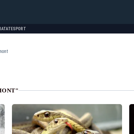
NATATE
SPORT
mont
MONT"