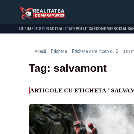
ULTIMELE ȘTIRI
ACTUALITATE
POLITICA
ECONOMIE
SOCIAL
SA
Acasă
Etichete
Etichete care încep cu S
salva
Tag: salvamont
ARTICOLE CU ETICHETA "SALVA