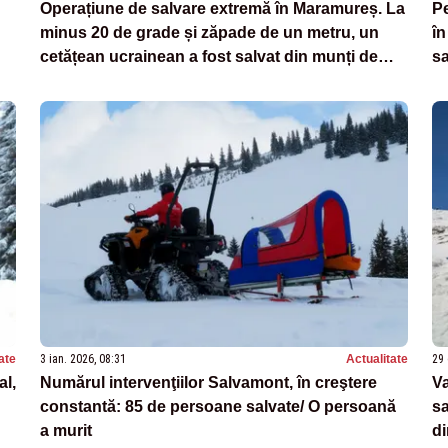
Operațiune de salvare extremă în Maramureș. La
Pe
minus 20 de grade și zăpade de un metru, un
în
cetățean ucrainean a fost salvat din munți de
sa
salvamontiști
ate
3 ian. 2026, 08:31
Actualitate
29 
al,
Numărul intervenţiilor Salvamont, în creştere
Va
constantă: 85 de persoane salvate/ O persoană
sa
a murit
di