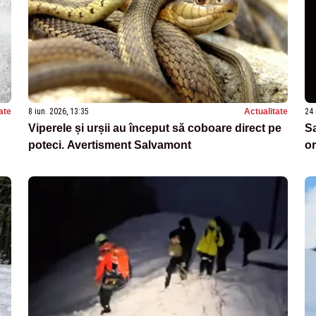
ate
8 iun. 2026, 13:35
Actualitate
24 
Viperele și urșii au început să coboare direct pe
Sa
poteci. Avertisment Salvamont
or