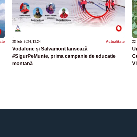
ate
28 feb. 2024, 13:24
Actualitate
22 
Vodafone și Salvamont lansează
Un
#SigurPeMunte, prima campanie de educație
C
montană
V