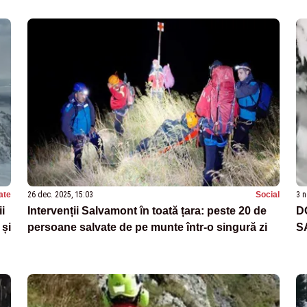
ate
26 dec. 2025, 15:03
Social
3 n
i
Intervenții Salvamont în toată țara: peste 20 de
D
 și
persoane salvate de pe munte într-o singură zi
S