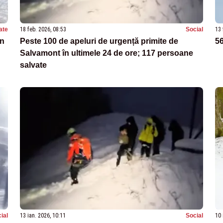
ate
18 feb. 2026, 08:53
Social
13 
în
Peste 100 de apeluri de urgență primite de
56
Salvamont în ultimele 24 de ore; 117 persoane
salvate
ial
13 ian. 2026, 10:11
Social
10 