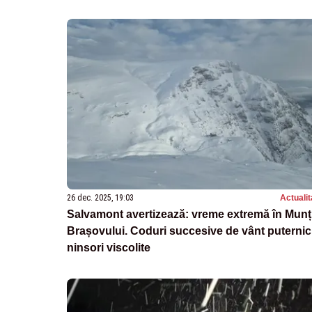
26 dec. 2025, 19:03
Actualit
Salvamont avertizează: vreme extremă în Munți
Brașovului. Coduri succesive de vânt puternic
ninsori viscolite