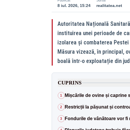
Publicat
Sursă
8 iul. 2026, 15:24
realitatea.net
Autoritatea Națională Sanitară
instituirea unei perioade de car
izolarea și combaterea Pestei
Măsura vizează, în principal, o
boală într-o exploatație din ju
CUPRINS
Mișcările de ovine și caprine
1
Restricții la pășunat și controa
2
Fondurile de vânătoare vor fi
3