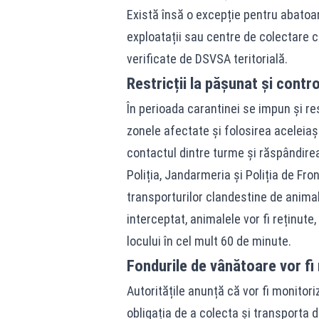
Există însă o excepție pentru abatoar
exploatații sau centre de colectare că
verificate de DSVSA teritorială.
Restricții la pășunat și contro
În perioada carantinei se impun și rest
zonele afectate și folosirea aceleiaș
contactul dintre turme și răspândirea 
Poliția, Jandarmeria și Poliția de Fron
transporturilor clandestine de animale
interceptat, animalele vor fi reținute
locului în cel mult 60 de minute.
Fondurile de vânătoare vor fi
Autoritățile anunță că vor fi monitor
obligația de a colecta și transporta