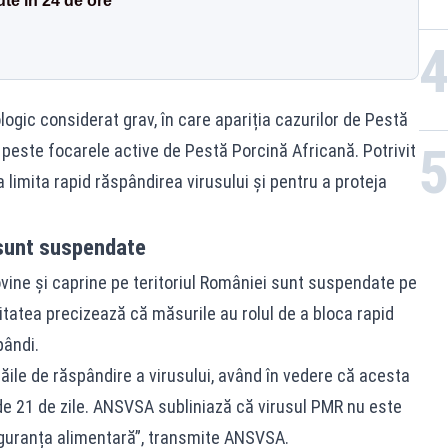
ute în 24 de ore
logic considerat grav, în care apariția cazurilor de Pestă
este focarele active de Pestă Porcină Africană. Potrivit
limita rapid răspândirea virusului și pentru a proteja
 sunt suspendate
vine și caprine pe teritoriul României sunt suspendate pe
ritatea precizează că măsurile au rolul de a bloca rapid
pândi.
căile de răspândire a virusului, având în vedere că acesta
de 21 de zile. ANSVSA subliniază că virusul PMR nu este
iguranța alimentară”, transmite ANSVSA.