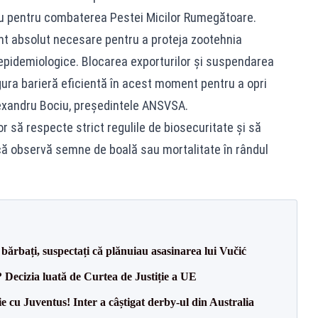
u pentru combaterea Pestei Micilor Rumegătoare.
nt absolut necesare pentru a proteja zootehnia
epidemiologice. Blocarea exporturilor și suspendarea
gura barieră eficientă în acest moment pentru a opri
Alexandru Bociu, președintele ANSVSA.
or să respecte strict regulile de biosecuritate și să
că observă semne de boală sau mortalitate în rândul
bărbați, suspectați că plănuiau asasinarea lui Vučić
? Decizia luată de Curtea de Justiție a UE
ie cu Juventus! Inter a câștigat derby-ul din Australia