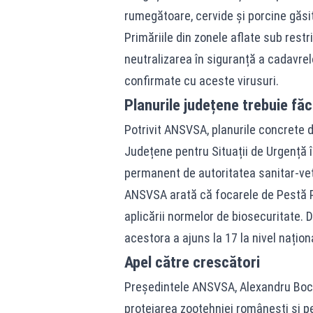
rumegătoare, cervide și porcine găsit
Primăriile din zonele aflate sub restr
neutralizarea în siguranță a cadavrel
confirmate cu aceste virusuri.
Planurile județene trebuie făc
Potrivit ANSVSA, planurile concrete d
Județene pentru Situații de Urgență 
permanent de autoritatea sanitar-vete
ANSVSA arată că focarele de Pestă Po
aplicării normelor de biosecuritate. 
acestora a ajuns la 17 la nivel naționa
Apel către crescători
Președintele ANSVSA, Alexandru Boc
protejarea zootehniei românești și pen