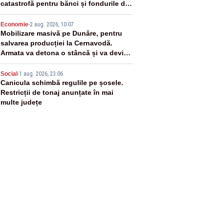
catastrofă pentru bănci și fondurile de
pensii
4
Economie
-
2 aug. 2026, 10:07
Mobilizare masivă pe Dunăre, pentru
salvarea producției la Cernavodă.
Armata va detona o stâncă și va devia
apa fluviului - IMAGINI AERIENE
5
Social
-
1 aug. 2026, 23:06
Canicula schimbă regulile pe șosele.
Restricții de tonaj anunțate în mai
multe județe