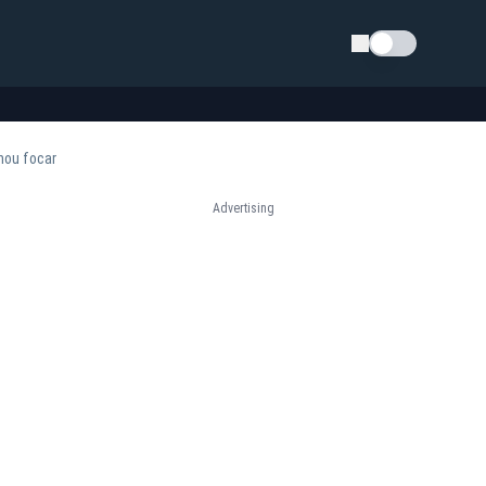
Schimba tema
 nou focar
Advertising