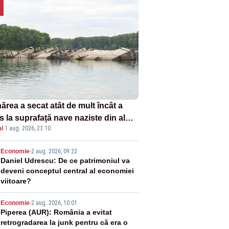
ărea a secat atât de mult încât a
s la suprafață nave naziste din al
l
·
1 aug. 2026, 23:10
lea război mondial
2
Economie
-
2 aug. 2026, 09:22
Daniel Udrescu: De ce patrimoniul va
deveni conceptul central al economiei
viitoare?
3
Economie
-
2 aug. 2026, 10:01
Piperea (AUR): România a evitat
retrogradarea la junk pentru că era o