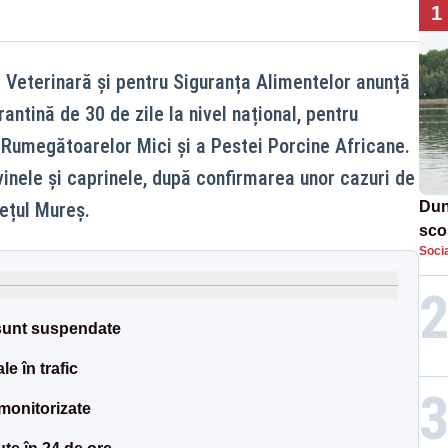
1
 Veterinară și pentru Siguranța Alimentelor anunță
antină de 30 de zile la nivel național, pentru
 Rumegătoarelor Mici și a Pestei Porcine Africane.
vinele și caprinele, după confirmarea unor cazuri de
dețul Mureș.
Dun
sco
Socia
doi
 sunt suspendate
le în trafic
 monitorizate