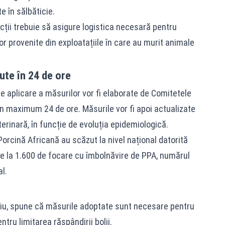
e în sălbăticie.
icții trebuie să asigure logistica necesară pentru
or provenite din exploatațiile în care au murit animale
ute în 24 de ore
e aplicare a măsurilor vor fi elaborate de Comitetele
în maximum 24 de ore. Măsurile vor fi apoi actualizate
rinară, în funcție de evoluția epidemiologică.
rcină Africană au scăzut la nivel național datorită
De la 1.600 de focare cu îmbolnăvire de PPA, numărul
l.
iu, spune că măsurile adoptate sunt necesare pentru
tru limitarea răspândirii bolii.