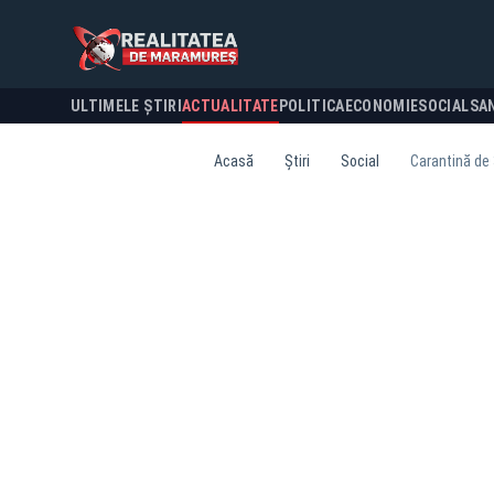
ULTIMELE ȘTIRI
ACTUALITATE
POLITICA
ECONOMIE
SOCIAL
SA
Acasă
Știri
Social
Carantină de 3