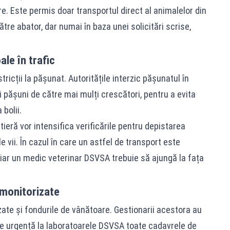
e. Este permis doar transportul direct al animalelor din
tre abator, dar numai în baza unei solicitări scrise,
ale în trafic
ricții la pășunat. Autoritățile interzic pășunatul în
i pășuni de către mai mulți crescători, pentru a evita
bolii.
tieră vor intensifica verificările pentru depistarea
 vii. În cazul în care un astfel de transport este
, iar un medic veterinar DSVSA trebuie să ajungă la fața
 monitorizate
izate și fondurile de vânătoare. Gestionarii acestora au
 de urgență la laboratoarele DSVSA toate cadavrele de