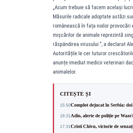
„Acum trebuie să facem același lucr
Măsurile radicale adoptate astăzi su
românească în fața noilor provocări 
mișcărilor de animale reprezintă sin
răspândirea virusului ”, a declarat 
Autoritățile le cer tuturor crescătoril
anunțe imediat medicii veterinari da
animalelor.
CITEȘTE ȘI
Complot dejucat în Serbia: doi 
15:50
Adio, alerte de poliție pe Waze
18:31
Cristi Chivu, victorie de senzaț
17:31