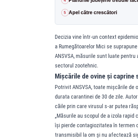
Planurile județene trebuie făc
4
Apel către crescători
5
Decizia vine într-un context epidemio
a Rumegătoarelor Mici se suprapune p
ANSVSA, măsurile sunt luate pentru a 
sectorul zootehnic.
Mișcările de ovine și caprine
Potrivit ANSVSA, toate mișcările de o
durata carantinei de 30 de zile. Auto
căile prin care virusul s-ar putea răs
„Măsurile au scopul de a izola rapid 
își pierde contagiozitatea în termen 
transmisibil la om și nu afectează s