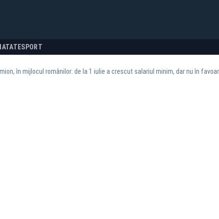
NATATE
SPORT
ion, în mijlocul românilor: de la 1 iulie a crescut salariul minim, dar nu în favoare