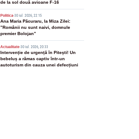
de la sol două avioane F-16
4
Politica
-
30 iul. 2026, 22:15
Ana Maria Păcuraru, la Miza Zilei:
”Românii nu sunt naivi, domnule
premier Bolojan”
5
Actualitate
-
30 iul. 2026, 20:33
Intervenție de urgență în Pitești! Un
bebeluș a rămas captiv într-un
autoturism din cauza unei defecțiuni