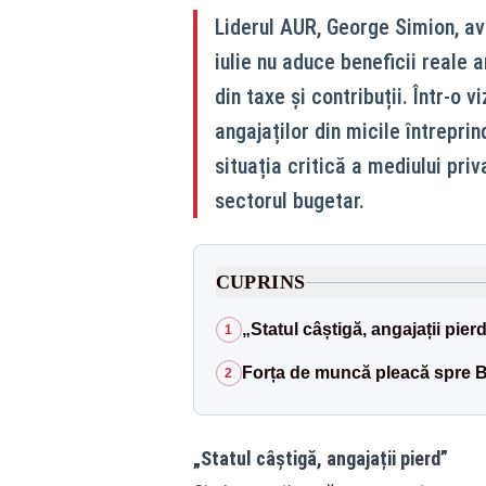
Liderul AUR, George Simion, av
iulie nu aduce beneficii reale a
din taxe și contribuții. Într-o 
angajaților din micile întrepri
situația critică a mediului pri
sectorul bugetar.
CUPRINS
„Statul câștigă, angajații pier
1
Forța de muncă pleacă spre Bu
2
„Statul câștigă, angajații pierd”