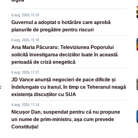
6 aug. 2026, 15:39
Guvernul a adoptat o hotărâre care aprobă
planurile de pregătire pentru riscuri
6 aug. 2026, 15:18
Ana Maria Păcuraru: Televiziunea Poporului
solicită investigarea deciziilor luate în această
perioadă de criză enegetică
6 aug. 2026, 11:27
JD Vance anunță negocieri de pace dificile și
c
îndelungate cu Iranul, în timp ce Teheranul neagă
existența discuțiilor cu SUA
6 aug. 2026, 11:24
Nicușor Dan, suspendat pentru că nu propune
un nume de prim-ministru, așa cum prevede
Constituția!