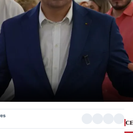
res
CE