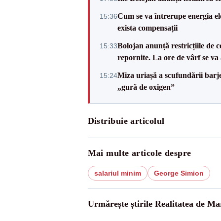
Cum se va întrerupe energia el
15:36
exista compensații
Bolojan anunță restricțiile de c
15:33
repornite. La ore de vârf se v
Miza uriașă a scufundării barj
15:24
„gură de oxigen”
Distribuie articolul
Mai multe articole despre
salariul minim
George Simion
Urmărește știrile Realitatea de M