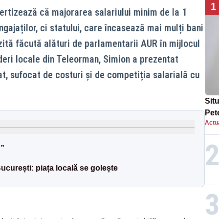
1
ertizează că majorarea salariului minim de la 1
ngajaților, ci statului, care încasează mai mulți bani
vizită făcută alături de parlamentarii AUR în mijlocul
nderi locale din Teleorman, Simion a prezentat
vat, sufocat de costuri și de competiția salarială cu
Situ
Pet
Actua
dup
d”
curești: piața locală se golește