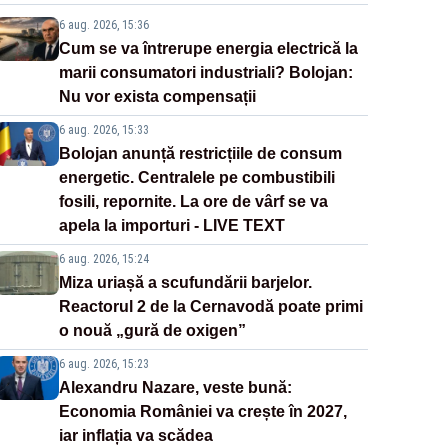
6 aug. 2026, 15:36
Cum se va întrerupe energia electrică la
marii consumatori industriali? Bolojan:
Nu vor exista compensații
6 aug. 2026, 15:33
Bolojan anunță restricțiile de consum
energetic. Centralele pe combustibili
fosili, repornite. La ore de vârf se va
apela la importuri - LIVE TEXT
6 aug. 2026, 15:24
Miza uriașă a scufundării barjelor.
Reactorul 2 de la Cernavodă poate primi
o nouă „gură de oxigen”
6 aug. 2026, 15:23
Alexandru Nazare, veste bună:
Economia României va crește în 2027,
iar inflația va scădea