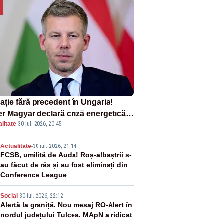
ație fără precedent în Ungaria!
er Magyar declară criză energetică
litate
·
30 iul. 2026, 20:45
ă oprirea centralei de la Paks
2
Actualitate
-
30 iul. 2026, 21:14
FCSB, umilită de Auda! Roș-albaștrii s-
au făcut de râs și au fost eliminați din
Conference League
3
Social
-
30 iul. 2026, 22:12
Alertă la graniță. Nou mesaj RO-Alert în
nordul județului Tulcea. MApN a ridicat