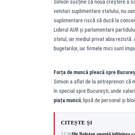
Simion susține că noua creștere a sa
venituri suplimentare statului, nu oame
suplimentare riscă să ducă la concedi
Liderul AUR și parlamentarii partidulu
statul, iar mediul privat abia rezistă.
bugetarilor, iar firmele mici sunt împ
Forța de muncă pleacă spre Bucureșt
Simion a aflat de la antreprenori că m
în special spre București, unde salari
piața muncii
, lipsă de personal și blo
CITEȘTE ȘI
Ilie Bolojan anunță ieftinirea 
17:38