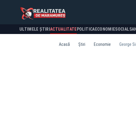
ULTIMELE ȘTIRI
ACTUALITATE
POLITICA
ECONOMIE
SOCIAL
SA
Acasă
Știri
Economie
George Sim