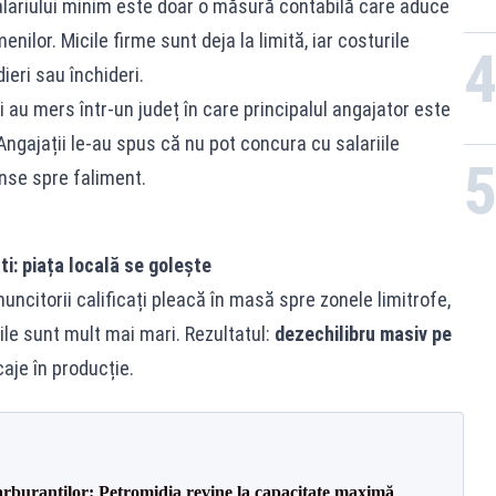
lariului minim este doar o măsură contabilă care aduce
nilor. Micile firme sunt deja la limită, iar costurile
eri sau închideri.
i au mers într-un județ în care principalul angajator este
 Angajații le-au spus că nu pot concura cu salariile
inse spre faliment.
i: piața locală se golește
uncitorii calificați pleacă în masă spre zonele limitrofe,
ile sunt mult mai mari. Rezultatul:
dezechilibru masiv pe
caje în producție.
carburanților: Petromidia revine la capacitate maximă