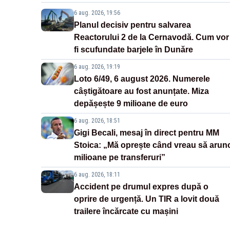
6 aug. 2026, 19:56
Planul decisiv pentru salvarea
Reactorului 2 de la Cernavodă. Cum vor
fi scufundate barjele în Dunăre
6 aug. 2026, 19:19
Loto 6/49, 6 august 2026. Numerele
câștigătoare au fost anunțate. Miza
depășește 9 milioane de euro
6 aug. 2026, 18:51
Gigi Becali, mesaj în direct pentru MM
Stoica: „Mă oprește când vreau să arun
milioane pe transferuri”
6 aug. 2026, 18:11
Accident pe drumul expres după o
oprire de urgență. Un TIR a lovit două
trailere încărcate cu mașini