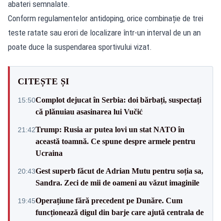
abateri semnalate.
Conform regulamentelor antidoping, orice combinație de trei
teste ratate sau erori de localizare într-un interval de un an
poate duce la suspendarea sportivului vizat.
CITEȘTE ȘI
Complot dejucat în Serbia: doi bărbați, suspectați
15:50
că plănuiau asasinarea lui Vučić
Trump: Rusia ar putea lovi un stat NATO în
21:42
această toamnă. Ce spune despre armele pentru
Ucraina
Gest superb făcut de Adrian Mutu pentru soția sa,
20:43
Sandra. Zeci de mii de oameni au văzut imaginile
Operațiune fără precedent pe Dunăre. Cum
19:45
funcționează digul din barje care ajută centrala de