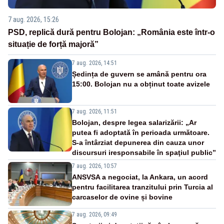
7 aug. 2026, 15:26
PSD, replică dură pentru Bolojan: „România este într-o
situație de forță majoră”
7 aug. 2026, 14:51
Ședința de guvern se amână pentru ora
15:00. Bolojan nu a obținut toate avizele
7 aug. 2026, 11:51
Bolojan, despre legea salarizării: „Ar
putea fi adoptată în perioada următoare.
S-a întârziat depunerea din cauza unor
discursuri iresponsabile în spaţiul public”
7 aug. 2026, 10:57
ANSVSA a negociat, la Ankara, un acord
pentru facilitarea tranzitului prin Turcia al
carcaselor de ovine și bovine
7 aug. 2026, 09:49