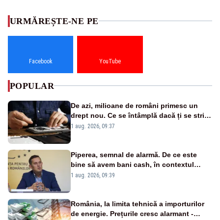
URMĂREȘTE-NE PE
Facebook
YouTube
POPULAR
De azi, milioane de români primesc un
drept nou. Ce se întâmplă dacă ți se strică
un produs
1 aug. 2026, 09:37
Piperea, semnal de alarmă. De ce este
bine să avem bani cash, în contextul
alertei energetice?
1 aug. 2026, 09:39
România, la limita tehnică a importurilor
de energie. Prețurile cresc alarmant -