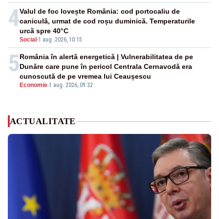
4
Valul de foc lovește România: cod portocaliu de
caniculă, urmat de cod roșu duminică. Temperaturile
urcă spre 40°C
Social
-
1 aug. 2026, 10:15
5
România în alertă energetică | Vulnerabilitatea de pe
Dunăre care pune în pericol Centrala Cernavodă era
cunoscută de pe vremea lui Ceaușescu
Economie
-
1 aug. 2026, 09:32
ACTUALITATE