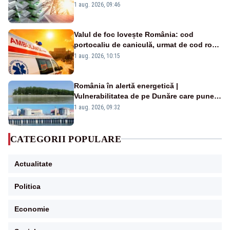
Analiză Realitatea Plus
1 aug. 2026, 09:46
Valul de foc lovește România: cod
portocaliu de caniculă, urmat de cod roșu
duminică. Temperaturile urcă spre 40°C
1 aug. 2026, 10:15
România în alertă energetică |
Vulnerabilitatea de pe Dunăre care pune
în pericol Centrala Cernavodă era
1 aug. 2026, 09:32
cunoscută de pe vremea lui Ceaușescu
CATEGORII POPULARE
Actualitate
Politica
Economie