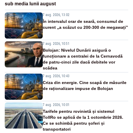
sub media lunii august
7 aug. 2026, 13:02
În intervalul orar de seară, consumul de
curent „a scăzut cu 200-300 de megawați”
7 aug. 2026, 10:51
Bolojan: Nivelul Dunării asigură o
funcționare a centralei de la Cernavodă
de patru-cinci zile dacă debitele vor
scădea
7 aug. 2026, 10:43
Criza din energie. Cine scapă de măsurile
de raționalizare impuse de Bolojan
7 aug. 2026, 10:01
Tarifele pentru rovinietă și sistemul
TollRo se aplică de la 1 octombrie 2026.
Ce se schimbă pentru șoferi și
transportatori