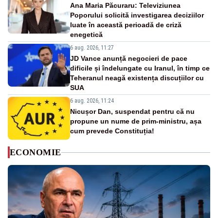
Ana Maria Păcuraru: Televiziunea
Poporului solicită investigarea deciziilor
luate în această perioadă de criză
enegetică
6 aug. 2026, 11:27
JD Vance anunță negocieri de pace
dificile și îndelungate cu Iranul, în timp ce
Teheranul neagă existența discuțiilor cu
SUA
6 aug. 2026, 11:24
Nicușor Dan, suspendat pentru că nu
propune un nume de prim-ministru, așa
cum prevede Constituția!
ECONOMIE