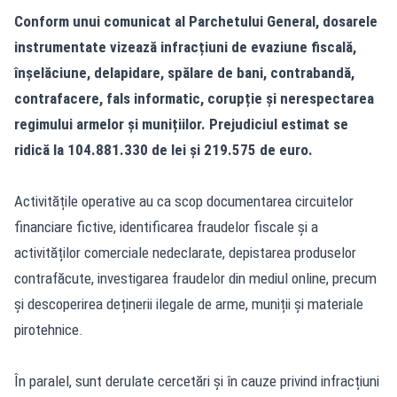
Conform unui comunicat al Parchetului General, dosarele
instrumentate vizează infracțiuni de evaziune fiscală,
înșelăciune, delapidare, spălare de bani, contrabandă,
contrafacere, fals informatic, corupție și nerespectarea
regimului armelor și munițiilor. Prejudiciul estimat se
ridică la 104.881.330 de lei și 219.575 de euro.
Activitățile operative au ca scop documentarea circuitelor
financiare fictive, identificarea fraudelor fiscale și a
activităților comerciale nedeclarate, depistarea produselor
contrafăcute, investigarea fraudelor din mediul online, precum
și descoperirea deținerii ilegale de arme, muniții și materiale
pirotehnice.
În paralel, sunt derulate cercetări și în cauze privind infracțiuni