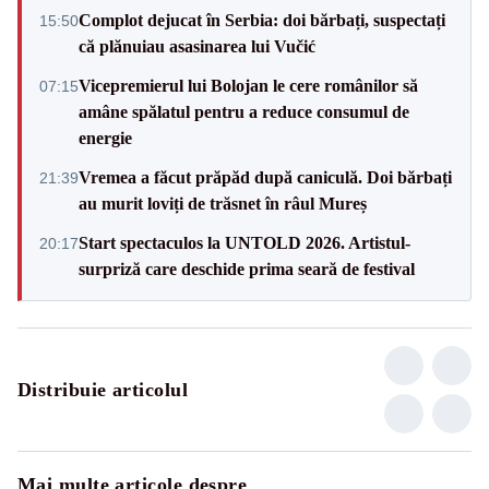
Complot dejucat în Serbia: doi bărbați, suspectați
15:50
că plănuiau asasinarea lui Vučić
Vicepremierul lui Bolojan le cere românilor să
07:15
amâne spălatul pentru a reduce consumul de
energie
Vremea a făcut prăpăd după caniculă. Doi bărbați
21:39
au murit loviți de trăsnet în râul Mureș
Start spectaculos la UNTOLD 2026. Artistul-
20:17
surpriză care deschide prima seară de festival
Distribuie articolul
Mai multe articole despre