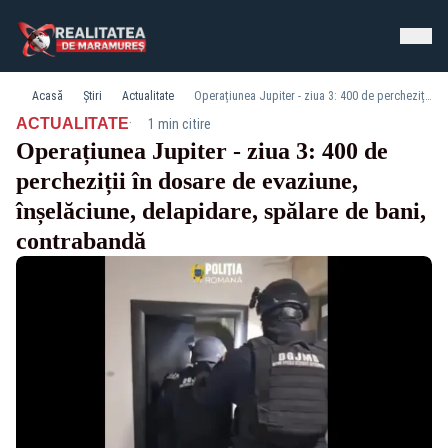
Acasă
Știri
Actualitate
Operațiunea Jupiter - ziua 3: 400 de percheziții în dosare de evaziune, înșelăciune, delapidare, spălare de bani, contrabandă
·
ACTUALITATE
1 min citire
Operațiunea Jupiter - ziua 3: 400 de
percheziții în dosare de evaziune,
înșelăciune, delapidare, spălare de bani,
contrabandă