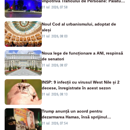
împotriva Traficului de Persoane: Palatul
Victoria, iluminat în albastru
31 iul. 2026, 07:58
Noul Cod al urbanismului, adoptat de
aleși
31 iul. 2026, 08:03
Noua lege de funcționare a ANI, respinsă
de senatori
31 iul. 2026, 08:07
INSP: 9 infecții cu virusul West Nile și 2
decese, înregistrate în acest sezon
31 iul. 2026, 08:13
Trump anunță un acord pentru
dezarmarea Hamas, însă sprijinul
Israelului rămâne incert
31 iul. 2026, 07:54