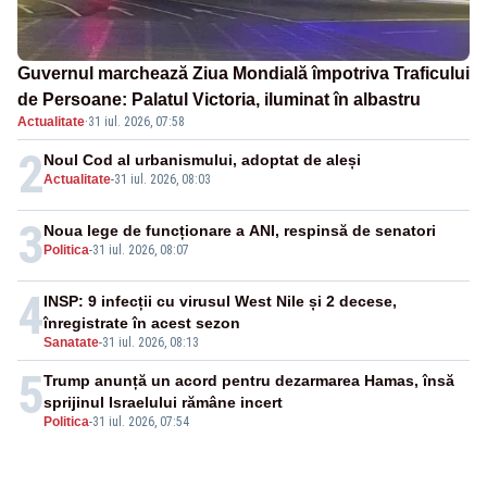
Guvernul marchează Ziua Mondială împotriva Traficului
de Persoane: Palatul Victoria, iluminat în albastru
Actualitate
·
31 iul. 2026, 07:58
2
Noul Cod al urbanismului, adoptat de aleși
Actualitate
-
31 iul. 2026, 08:03
3
Noua lege de funcționare a ANI, respinsă de senatori
Politica
-
31 iul. 2026, 08:07
4
INSP: 9 infecții cu virusul West Nile și 2 decese,
înregistrate în acest sezon
Sanatate
-
31 iul. 2026, 08:13
5
Trump anunță un acord pentru dezarmarea Hamas, însă
sprijinul Israelului rămâne incert
Politica
-
31 iul. 2026, 07:54