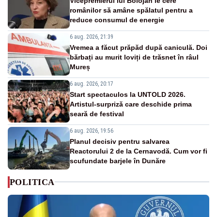
Vicepremierul lui Bolojan le cere
românilor să amâne spălatul pentru a
reduce consumul de energie
6 aug. 2026, 21:39
Vremea a făcut prăpăd după caniculă. Doi
bărbați au murit loviți de trăsnet în râul
Mureș
6 aug. 2026, 20:17
Start spectaculos la UNTOLD 2026.
Artistul-surpriză care deschide prima
seară de festival
6 aug. 2026, 19:56
Planul decisiv pentru salvarea
Reactorului 2 de la Cernavodă. Cum vor fi
scufundate barjele în Dunăre
POLITICA