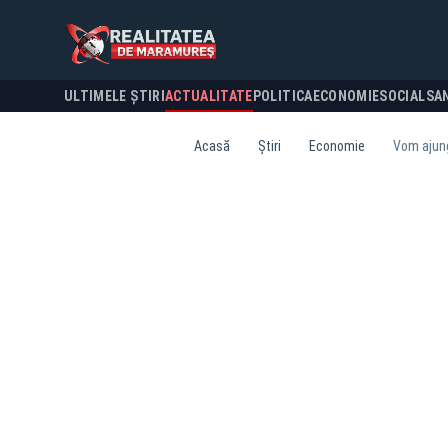
ULTIMELE ȘTIRI
ACTUALITATE
POLITICA
ECONOMIE
SOCIAL
SA
Acasă
Știri
Economie
Vom ajung