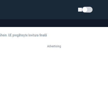
Schimba tema
in. UE pregătește lovitura finală
Advertising