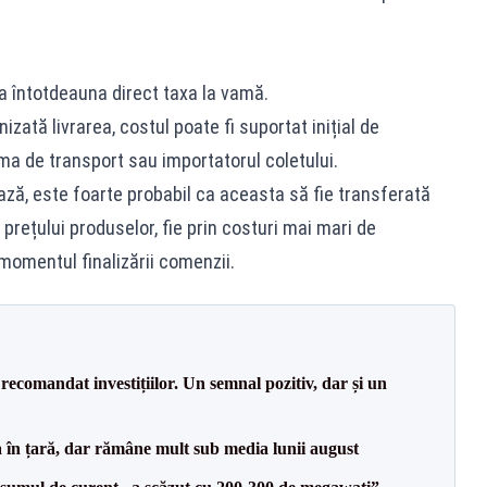
a întotdeauna direct taxa la vamă.
izată livrarea, costul poate fi suportat inițial de
ma de transport sau importatorul coletului.
fază, este foarte probabil ca aceasta să fie transferată
a prețului produselor, fie prin costuri mai mari de
n momentul finalizării comenzii.
recomandat investițiilor. Un semnal pozitiv, dar și un
a în țară, dar rămâne mult sub media lunii august