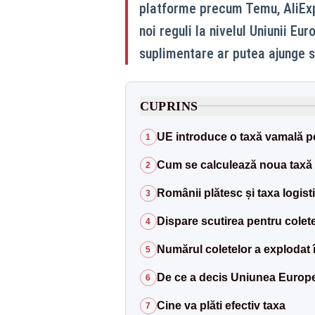
platforme precum Temu, AliExpr
noi reguli la nivelul Uniunii Eu
suplimentare ar putea ajunge s
CUPRINS
UE introduce o taxă vamală pen
1
Cum se calculează noua taxă
2
Românii plătesc și taxa logist
3
Dispare scutirea pentru colet
4
Numărul coletelor a explodat în
5
De ce a decis Uniunea Europe
6
Cine va plăti efectiv taxa
7