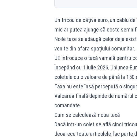
Un tricou de câțiva euro, un cablu d
mic ar putea ajunge să coste semnifi
Noile taxe se adaugă celor deja exis
venite din afara spațiului comunitar.
UE introduce o taxă vamală pentru co
Începând cu 1 iulie 2026, Uniunea Eu
coletele cu o valoare de până la 150 
Taxa nu este însă percepută o singură
Valoarea finală depinde de numărul ca
comandate.
Cum se calculează noua taxă
Dacă într-un colet se află cinci trico
deoarece toate articolele fac parte d