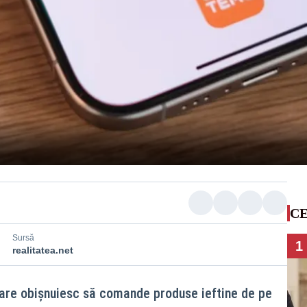
CE
Sursă
1
realitatea.net
care obișnuiesc să comande produse ieftine de pe