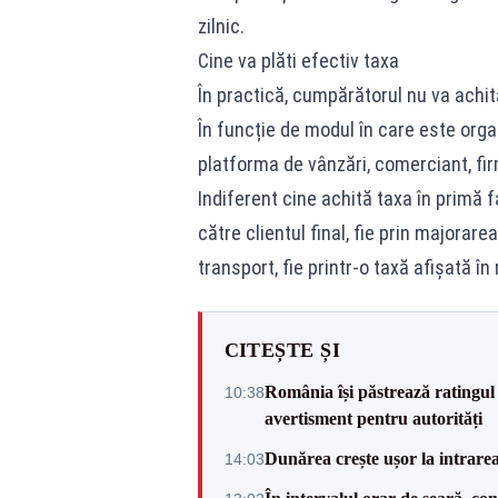
zilnic.
Cine va plăti efectiv taxa
În practică, cumpărătorul nu va achit
În funcție de modul în care este organ
platforma de vânzări, comerciant, fir
Indiferent cine achită taxa în primă 
către clientul final, fie prin majorare
transport, fie printr-o taxă afișată î
CITEȘTE ȘI
România își păstrează ratingul 
10:38
avertisment pentru autorități
Dunărea crește ușor la intrare
14:03