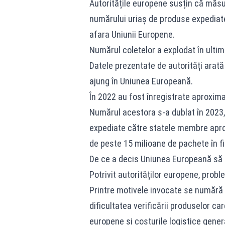
Autoritățile europene susțin că măsu
numărului uriaș de produse expediat
afara Uniunii Europene.
Numărul coletelor a explodat în ultimi
Datele prezentate de autorități arat
ajung în Uniunea Europeană.
În 2022 au fost înregistrate aproxima
Numărul acestora s-a dublat în 2023, i
expediate către statele membre apro
de peste 15 milioane de pachete în fi
De ce a decis Uniunea Europeană să i
Potrivit autorităților europene, prob
Printre motivele invocate se numără 
dificultatea verificării produselor c
europene și costurile logistice gene