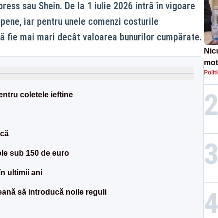
ess sau Shein. De la 1 iulie 2026 intră în vigoare
ropene, iar pentru unele comenzi costurile
ă fie mai mari decât valoarea bunurilor cumpărate.
Nic
mot
Polit
de ț
Guv
tru coletele ieftine
ică
ele sub 150 de euro
 ultimii ani
ană să introducă noile reguli