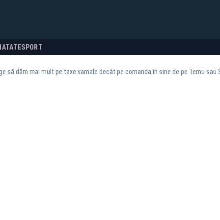
NATATE
SPORT
e să dăm mai mult pe taxe vamale decât pe comanda în sine de pe Temu sau She