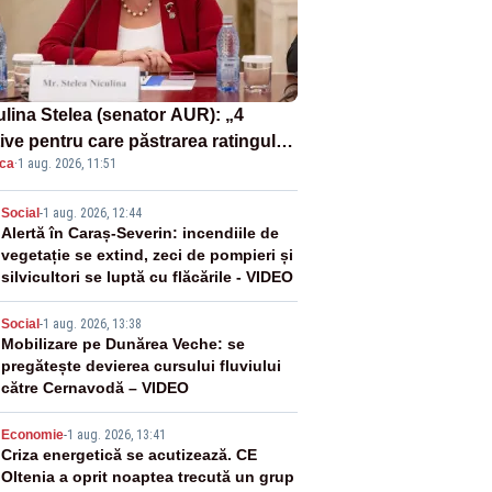
ulina Stelea (senator AUR): „4
ive pentru care păstrarea ratingului
ica
·
1 aug. 2026, 11:51
ară nu este o reușită pentru
ernul Bolojan”
2
Social
-
1 aug. 2026, 12:44
Alertă în Caraș-Severin: incendiile de
vegetație se extind, zeci de pompieri și
silvicultori se luptă cu flăcările - VIDEO
3
Social
-
1 aug. 2026, 13:38
Mobilizare pe Dunărea Veche: se
pregătește devierea cursului fluviului
către Cernavodă – VIDEO
4
Economie
-
1 aug. 2026, 13:41
Criza energetică se acutizează. CE
Oltenia a oprit noaptea trecută un grup