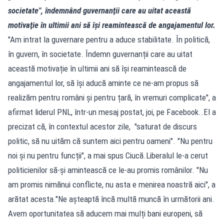
societate", îndemnând guvernanţii care au uitat această
motivaţie în ultimii ani să îşi reamintească de angajamentul lor.
"Am intrat la guvernare pentru a aduce stabilitate. În politică,
în guvern, în societate. Îndemn guvernanții care au uitat
această motivație în ultimii ani să își reamintească de
angajamentul lor, să își aducă aminte ce ne-am propus să
realizăm pentru români și pentru țară, în vremuri complicate", a
afirmat liderul PNL, într-un mesaj postat, joi, pe Facebook..El a
precizat că, în contextul acestor zile, "saturat de discurs
politic, să nu uităm că suntem aici pentru oameni". "Nu pentru
noi și nu pentru funcții", a mai spus Ciucă.Liberalul le-a cerut
politicienilor să-și amintească ce le-au promis românilor. "Nu
am promis nimănui conflicte, nu asta e menirea noastră aici", a
arătat acesta."Ne așteaptă încă multă muncă în următorii ani.
Avem oportunitatea să aducem mai mulți bani europeni, să