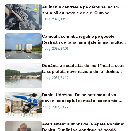
Au închis centralele pe cărbune, acum
spun că au nevoie de ele. Cum se
pasează vina în plină criză energetică
1 aug. 2026, 18:11
Canicula schimbă regulile pe șosele.
Restricții de tonaj anunțate în mai multe
județe
1 aug. 2026, 23:06
Dunărea a secat atât de mult încât a scos
la suprafață nave naziste din al doilea
război mondial
1 aug. 2026, 23:10
Daniel Udrescu: De ce patrimoniul va
deveni conceptul central al economiei
viitoare?
2 aug. 2026, 09:22
Avertisment sumbru de la Apele Române:
Debitul Dunării va continua să scadă.