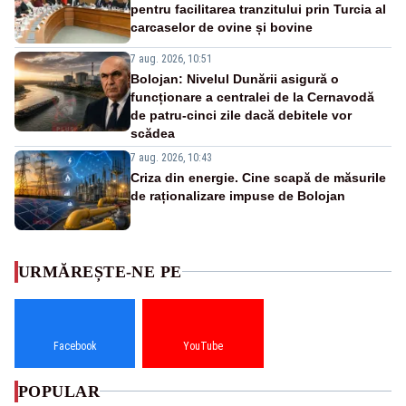
pentru facilitarea tranzitului prin Turcia al
carcaselor de ovine și bovine
7 aug. 2026, 10:51
Bolojan: Nivelul Dunării asigură o
funcționare a centralei de la Cernavodă
de patru-cinci zile dacă debitele vor
scădea
7 aug. 2026, 10:43
Criza din energie. Cine scapă de măsurile
de raționalizare impuse de Bolojan
URMĂREȘTE-NE PE
Facebook
YouTube
POPULAR