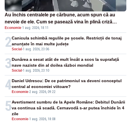
Au închis centralele pe cărbune, acum spun că au
nevoie de ele. Cum se pasează vina în plină criză
Economie
·
1 aug. 2026, 18:11
energetică
2
Canicula schimbă regulile pe șosele. Restricții de tonaj
anunțate în mai multe județe
Social
-
1 aug. 2026, 23:06
3
Dunărea a secat atât de mult încât a scos la suprafață
nave naziste din al doilea război mondial
Social
-
1 aug. 2026, 23:10
4
Daniel Udrescu: De ce patrimoniul va deveni conceptul
central al economiei viitoare?
Economie
-
2 aug. 2026, 09:22
5
Avertisment sumbru de la Apele Române: Debitul Dunării
va continua să scadă. Cernavodă s-ar putea închide în 4
zile
Economie
-
1 aug. 2026, 18:08