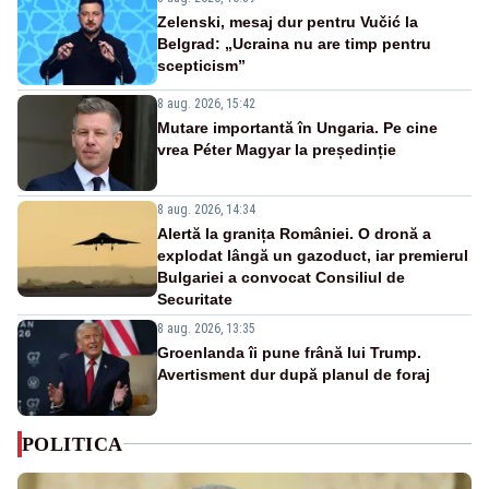
Zelenski, mesaj dur pentru Vučić la
Belgrad: „Ucraina nu are timp pentru
scepticism”
8 aug. 2026, 15:42
Mutare importantă în Ungaria. Pe cine
vrea Péter Magyar la președinție
8 aug. 2026, 14:34
Alertă la granița României. O dronă a
explodat lângă un gazoduct, iar premierul
Bulgariei a convocat Consiliul de
Securitate
8 aug. 2026, 13:35
Groenlanda îi pune frână lui Trump.
Avertisment dur după planul de foraj
POLITICA