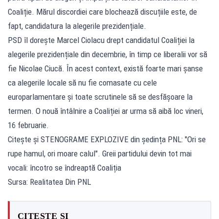
Coaliție. Mărul discordiei care blochează discuțiile este, de
fapt, candidatura la alegerile prezidențiale.
PSD îl dorește Marcel Ciolacu drept candidatul Coaliției la
alegerile prezidențiale din decembrie, în timp ce liberalii vor să
fie Nicolae Ciucă. În acest context, există foarte mari șanse
ca alegerile locale să nu fie comasate cu cele
europarlamentare și toate scrutinele să se desfășoare la
termen. O nouă întâlnire a Coaliției ar urma să aibă loc vineri,
16 februarie.
Citește și STENOGRAME EXPLOZIVE din ședința PNL: "Ori se
rupe hamul, ori moare calul". Greii partidului devin tot mai
vocali: încotro se îndreaptă Coaliția
Sursa: Realitatea Din PNL
CITEȘTE ȘI