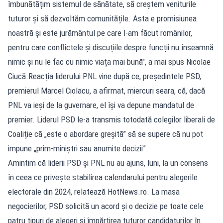
îmbunătățim sistemul de sănătate, să creștem veniturile
tuturor și să dezvoltăm comunitățile. Asta e promisiunea
noastră și este jurământul pe care l-am făcut românilor,
pentru care conflictele și discuțiile despre funcții nu înseamnă
nimic și nu le fac cu nimic viața mai bună", a mai spus Nicolae
Ciucă.Reacția liderului PNL vine după ce, președintele PSD,
premierul Marcel Ciolacu, a afirmat, miercuri seara, că, dacă
PNL va ieși de la guvernare, el își va depune mandatul de
premier. Liderul PSD le-a transmis totodată colegilor liberali de
Coaliție că „este o abordare greșită” să se supere că nu pot
impune „prim-miniștri sau anumite decizii”.
Amintim că liderii PSD și PNL nu au ajuns, luni, la un consens
în ceea ce privește stabilirea calendarului pentru alegerile
electorale din 2024, relatează HotNews.ro. La masa
negocierilor, PSD solicită un acord și o decizie pe toate cele
patru tipuri de alegeri și împărțirea tuturor candidaturilor în