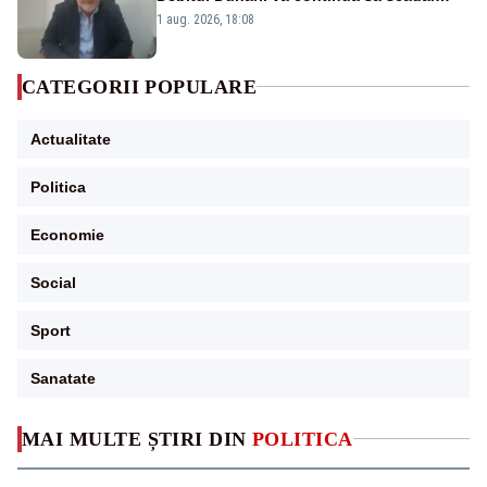
Cernavodă s-ar putea închide în 4 zile
1 aug. 2026, 18:08
CATEGORII POPULARE
Actualitate
Politica
Economie
Social
Sport
Sanatate
MAI MULTE ȘTIRI DIN
POLITICA