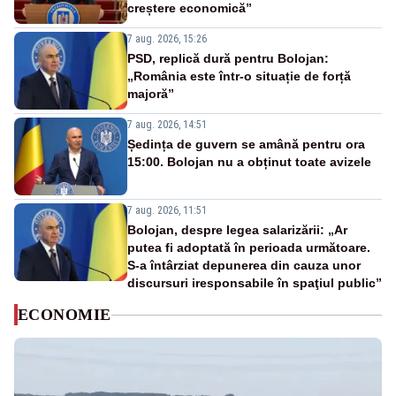
creștere economică”
7 aug. 2026, 15:26
PSD, replică dură pentru Bolojan:
„România este într-o situație de forță
majoră”
7 aug. 2026, 14:51
Ședința de guvern se amână pentru ora
15:00. Bolojan nu a obținut toate avizele
7 aug. 2026, 11:51
Bolojan, despre legea salarizării: „Ar
putea fi adoptată în perioada următoare.
S-a întârziat depunerea din cauza unor
discursuri iresponsabile în spaţiul public”
ECONOMIE