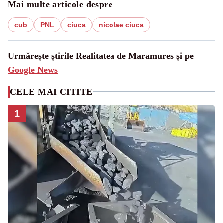
Mai multe articole despre
cub
PNL
ciuca
nicolae ciuca
Urmărește știrile Realitatea de Maramures și pe
Google News
CELE MAI CITITE
1