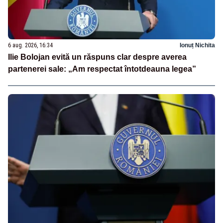
6 aug. 2026, 16:34
Ionuț Nichita
Ilie Bolojan evită un răspuns clar despre averea
partenerei sale: „Am respectat întotdeauna legea”