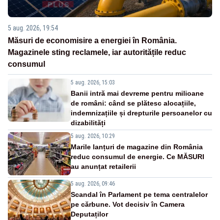
5 aug. 2026, 19:54
Măsuri de economisire a energiei în România.
Magazinele sting reclamele, iar autoritățile reduc
consumul
5 aug. 2026, 15:03
Banii intră mai devreme pentru milioane
de români: când se plătesc alocațiile,
indemnizațiile și drepturile persoanelor cu
dizabilități
5 aug. 2026, 10:29
Marile lanțuri de magazine din România
reduc consumul de energie. Ce MĂSURI
au anunțat retailerii
5 aug. 2026, 09:46
Scandal în Parlament pe tema centralelor
pe cărbune. Vot decisiv în Camera
Deputaților