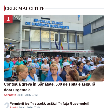
CELE MAI CITITE
1
Continuă greva în Sănătate. 500 de spitale asigură
doar urgențele
Sanatate
·
30 iul. 2026, 07:51
2
Fermierii ies în stradă, astăzi, în fața Guvernului!
Social
-
30 iul. 2026, 07:54