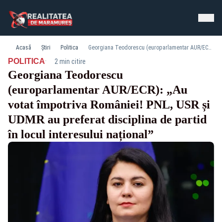
Acasă
Știri
Politica
Georgiana Teodorescu (europarlamentar AUR/ECR): „Au votat împotriva României! PNL, USR și UDMR au preferat disciplina de partid în locul interesului național”
·
POLITICA
2 min citire
Georgiana Teodorescu
(europarlamentar AUR/ECR): „Au
votat împotriva României! PNL, USR și
UDMR au preferat disciplina de partid
în locul interesului național”