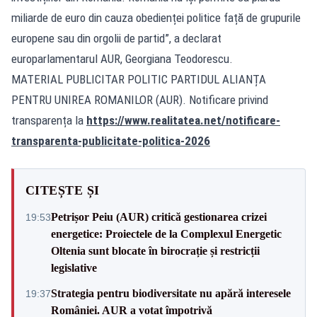
miliarde de euro din cauza obedienței politice față de grupurile
europene sau din orgolii de partid”, a declarat
europarlamentarul AUR, Georgiana Teodorescu.
MATERIAL PUBLICITAR POLITIC PARTIDUL ALIANȚA
PENTRU UNIREA ROMANILOR (AUR). Notificare privind
transparența la
https://www.realitatea.net/notificare-
transparenta-publicitate-politica-2026
CITEȘTE ȘI
Petrișor Peiu (AUR) critică gestionarea crizei
19:53
energetice: Proiectele de la Complexul Energetic
Oltenia sunt blocate în birocrație și restricții
legislative
Strategia pentru biodiversitate nu apără interesele
19:37
României. AUR a votat împotrivă