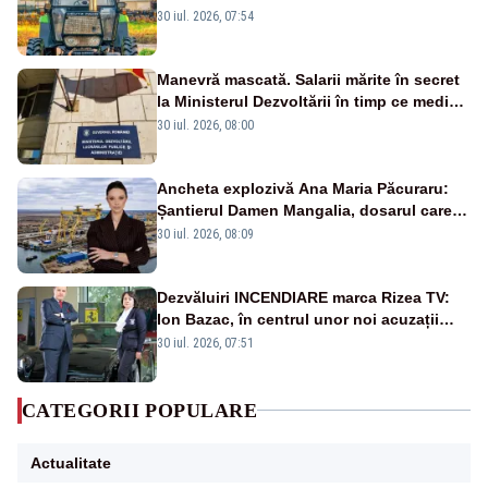
30 iul. 2026, 07:54
Manevră mascată. Salarii mărite în secret
la Ministerul Dezvoltării în timp ce medicii
ies în stradă
30 iul. 2026, 08:00
Ancheta explozivă Ana Maria Păcuraru:
Șantierul Damen Mangalia, dosarul care
scufundă apărarea României
30 iul. 2026, 08:09
Dezvăluiri INCENDIARE marca Rizea TV:
Ion Bazac, în centrul unor noi acuzații
publice
30 iul. 2026, 07:51
CATEGORII POPULARE
Actualitate