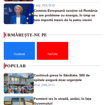
5 aug. 2026, 09:42
Comisia Europeană susține că România
nu are probleme cu energia, în timp ce
țara importă masiv de la patru vecini
URMĂREȘTE-NE PE
Facebook
YouTube
POPULAR
Continuă greva în Sănătate. 500 de
spitale asigură doar urgențele
30 iul. 2026, 07:51
Fermierii ies în stradă, astăzi, în fața
Guvernului!