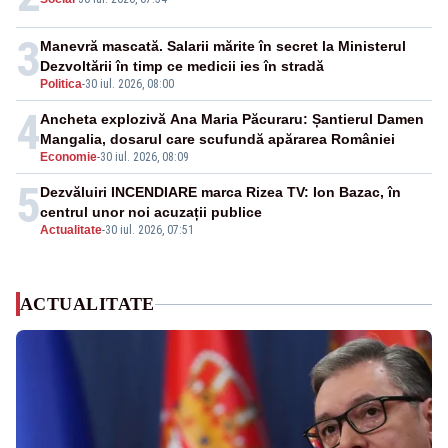
3
Manevră mascată. Salarii mărite în secret la Ministerul
Dezvoltării în timp ce medicii ies în stradă
Politica
-
30 iul. 2026, 08:00
4
Ancheta explozivă Ana Maria Păcuraru: Șantierul Damen
Mangalia, dosarul care scufundă apărarea României
Economie
-
30 iul. 2026, 08:09
5
Dezvăluiri INCENDIARE marca Rizea TV: Ion Bazac, în
centrul unor noi acuzații publice
Actualitate
-
30 iul. 2026, 07:51
ACTUALITATE