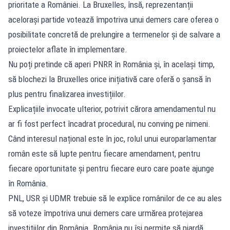
prioritate a României. La Bruxelles, însă, reprezentanții
acelorași partide votează împotriva unui demers care oferea o
posibilitate concretă de prelungire a termenelor și de salvare a
proiectelor aflate în implementare.
Nu poți pretinde că aperi PNRR în România și, în același timp,
să blochezi la Bruxelles orice inițiativă care oferă o șansă în
plus pentru finalizarea investițiilor.
Explicațiile invocate ulterior, potrivit cărora amendamentul nu
ar fi fost perfect încadrat procedural, nu conving pe nimeni.
Când interesul național este în joc, rolul unui europarlamentar
român este să lupte pentru fiecare amendament, pentru
fiecare oportunitate și pentru fiecare euro care poate ajunge
în România.
PNL, USR și UDMR trebuie să le explice românilor de ce au ales
să voteze împotriva unui demers care urmărea protejarea
investițiilor din România. România nu își permite să piardă