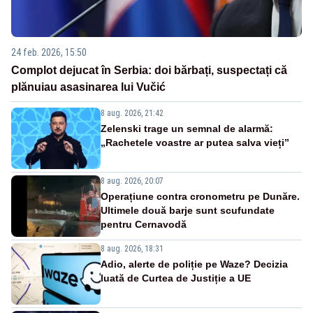
24 feb. 2026, 15:50
Complot dejucat în Serbia: doi bărbați, suspectați că
plănuiau asasinarea lui Vučić
8 aug. 2026, 21:42
Zelenski trage un semnal de alarmă:
„Rachetele voastre ar putea salva vieți”
8 aug. 2026, 20:07
Operațiune contra cronometru pe Dunăre.
Ultimele două barje sunt scufundate
pentru Cernavodă
8 aug. 2026, 18:31
Adio, alerte de poliție pe Waze? Decizia
luată de Curtea de Justiție a UE