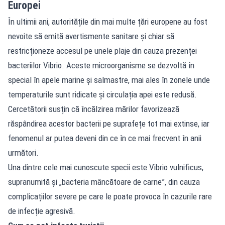
Europei
În ultimii ani, autoritățile din mai multe țări europene au fost
nevoite să emită avertismente sanitare și chiar să
restricționeze accesul pe unele plaje din cauza prezenței
bacteriilor Vibrio. Aceste microorganisme se dezvoltă în
special în apele marine și salmastre, mai ales în zonele unde
temperaturile sunt ridicate și circulația apei este redusă.
Cercetătorii susțin că încălzirea mărilor favorizează
răspândirea acestor bacterii pe suprafețe tot mai extinse, iar
fenomenul ar putea deveni din ce în ce mai frecvent în anii
următori.
Una dintre cele mai cunoscute specii este Vibrio vulnificus,
supranumită și „bacteria mâncătoare de carne”, din cauza
complicațiilor severe pe care le poate provoca în cazurile rare
de infecție agresivă.