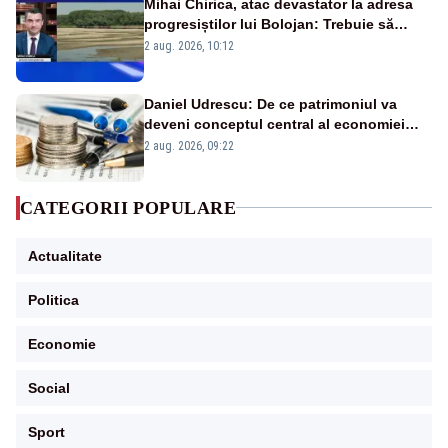
Mihai Chirica, atac devastator la adresa
progresiștilor lui Bolojan: Trebuie să
protejăm și natura, dar nu șținem omaneii
2 aug. 2026, 10:12
în stare permanentă de alertă
Daniel Udrescu: De ce patrimoniul va
deveni conceptul central al economiei
viitoare?
2 aug. 2026, 09:22
CATEGORII POPULARE
Actualitate
Politica
Economie
Social
Sport