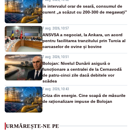
În intervalul orar de seară, consumul de
curent „a scăzut cu 200-300 de megawați”
7 aug. 2026, 10:57
ANSVSA a negociat, la Ankara, un acord
pentru facilitarea tranzitului prin Turcia al
carcaselor de ovine și bovine
7 aug. 2026, 10:51
Bolojan: Nivelul Dunării asigură o
funcționare a centralei de la Cernavodă
de patru-cinci zile dacă debitele vor
scădea
7 aug. 2026, 10:43
Criza din energie. Cine scapă de măsurile
de raționalizare impuse de Bolojan
URMĂREȘTE-NE PE