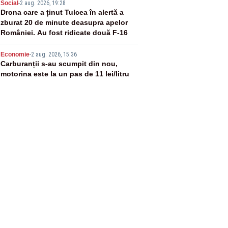
4
Social
-
2 aug. 2026, 19:28
Drona care a ținut Tulcea în alertă a
zburat 20 de minute deasupra apelor
României. Au fost ridicate două F-16
5
Economie
-
2 aug. 2026, 15:36
Carburanții s-au scumpit din nou,
motorina este la un pas de 11 lei/litru