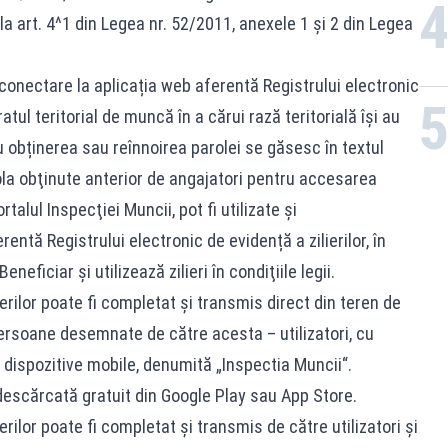
la art. 4^1 din Legea nr. 52/2011, anexele 1 și 2 din Legea
 conectare la aplicația web aferentă Registrului electronic
ratul teritorial de muncă în a cărui rază teritorială îşi au
obținerea sau reînnoirea parolei se găsesc în textul
rola obţinute anterior de angajatori pentru accesarea
rtalul Inspecţiei Muncii, pot fi utilizate şi
entă Registrului electronic de evidență a zilierilor, în
neficiar şi utilizează zilieri în condiţiile legii.
ierilor poate fi completat și transmis direct din teren de
persoane desemnate de către acesta – utilizatori, cu
u dispozitive mobile, denumită „Inspectia Muncii“.
 descărcată gratuit din Google Play sau App Store.
erilor poate fi completat și transmis de către utilizatori și