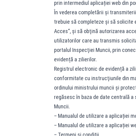
prin intermediul aplicației web din po
În vederea completării şi transmiterii R
trebuie să completeze și să solicite 
Acces“, şi să obţină autorizarea acce
utilizatorilor care au transmis solici
portalul Inspecţiei Muncii, prin conec
evidență a zilierilor.
Registrul electronic de evidență a zili
conformitate cu instrucţiunile din man
ordinului ministrului muncii și protec
regăsesc în baza de date centrală a s
Muncii.
– Manualul de utilizare a aplicației m
– Manualul de utilizare a aplicației w
– Termeni și condiții