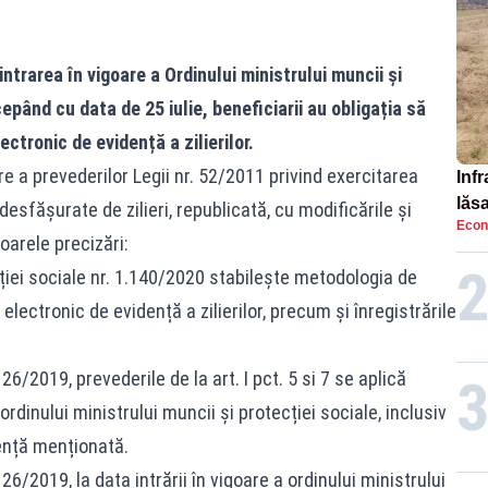
rarea în vigoare a Ordinului ministrului muncii și
epând cu data de 25 iulie, beneficiarii au obligația să
lectronic de evidență a zilierilor.
e a prevederilor Legii nr. 52/2011 privind exercitarea
Infr
lăs
desfășurate de zilieri, republicată, cu modificările și
Econ
oarele precizări:
cției sociale nr. 1.140/2020 stabilește metodologia de
electronic de evidență a zilierilor, precum și înregistrările
. 26/2019, prevederile de la art. I pct. 5 si 7 se aplică
ordinului ministrului muncii și protecției sociale, inclusiv
ență menționată.
. 26/2019, la data intrării în vigoare a ordinului ministrului