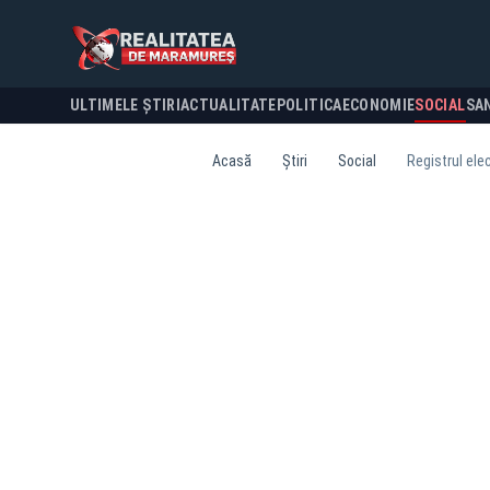
ULTIMELE ȘTIRI
ACTUALITATE
POLITICA
ECONOMIE
SOCIAL
SA
Acasă
Știri
Social
Registrul elec