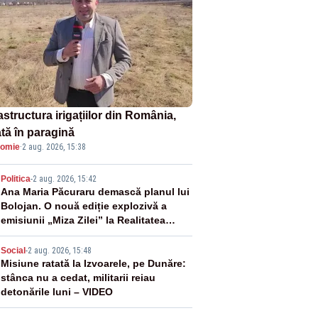
astructura irigațiilor din România,
ată în paragină
omie
·
2 aug. 2026, 15:38
2
Politica
-
2 aug. 2026, 15:42
Ana Maria Păcuraru demască planul lui
Bolojan. O nouă ediție explozivă a
emisiunii „Miza Zilei” la Realitatea
PLUS
3
Social
-
2 aug. 2026, 15:48
Misiune ratată la Izvoarele, pe Dunăre:
stânca nu a cedat, militarii reiau
detonările luni – VIDEO