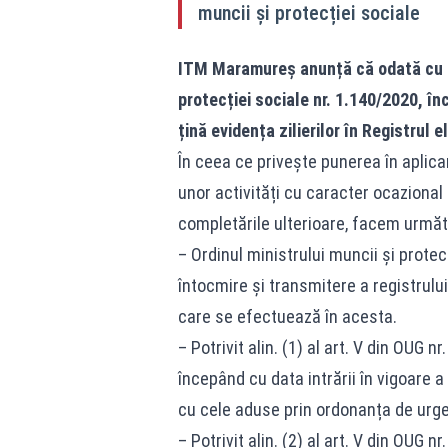
muncii și protecției sociale
ITM Maramureș anunță că odată cu int
protecției sociale nr. 1.140/2020, înc
țină evidența zilierilor în Registrul e
În ceea ce privește punerea în aplicar
unor activități cu caracter ocazional 
completările ulterioare, facem următ
– Ordinul ministrului muncii și prote
întocmire și transmitere a registrului 
care se efectuează în acesta.
– Potrivit alin. (1) al art. V din OUG nr
începând cu data intrării în vigoare a 
cu cele aduse prin ordonanța de urg
– Potrivit alin. (2) al art. V din OUG nr