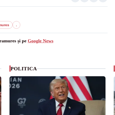
mures
.
aramures și pe
Google News
POLITICA