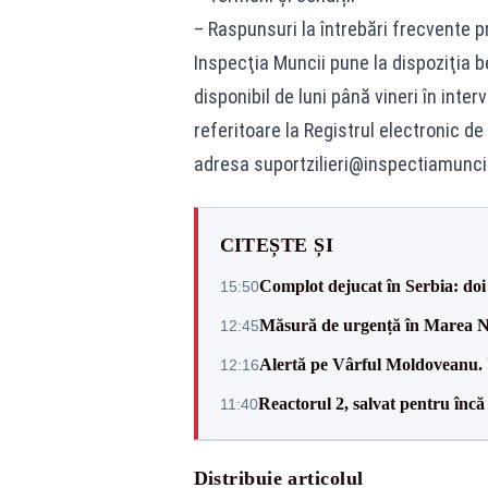
– Raspunsuri la întrebări frecvente
Inspecţia Muncii pune la dispoziţia be
disponibil de luni până vineri în inte
referitoare la Registrul electronic de 
adresa
suportzilieri@inspectiamuncii
CITEȘTE ȘI
Complot dejucat în Serbia: doi 
15:50
Măsură de urgență în Marea Ne
12:45
Alertă pe Vârful Moldoveanu. U
12:16
Reactorul 2, salvat pentru încă
11:40
Distribuie articolul