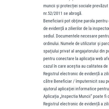
muncii și protecției sociale prevăzut 
nr.52/2011 se abrogă.
Beneficiarii pot obţine parola pentru
de evidență a zilierilor de la inspecto
sediul. Documentele necesare pentru 
ordinului. Numele de utilizator şi pa
spaţiului privat al angajatorului din po
pentru conectare la aplicația web afer
cazul în care aceştia au calitatea de Be
Registrul electronic de evidență a zil
către Beneficiar / împuternicit sau 
ajutorul aplicaţiei informatice pentr
Aplicația „Inspectia Muncii“ poate fi
Registrul electronic de evidență a zili