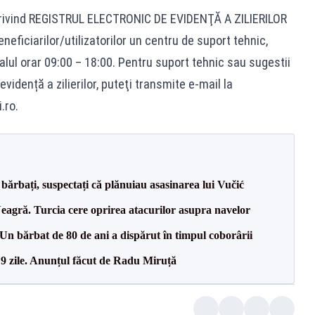
 privind REGISTRUL ELECTRONIC DE EVIDENŢĂ A ZILIERILOR
neficiarilor/utilizatorilor un centru de suport tehnic,
rvalul orar 09:00 – 18:00. Pentru suport tehnic sau sugestii
evidență a zilierilor, puteţi transmite e-mail la
.ro
.
bărbați, suspectați că plănuiau asasinarea lui Vučić
agră. Turcia cere oprirea atacurilor asupra navelor
n bărbat de 80 de ani a dispărut în timpul coborârii
 9 zile. Anunțul făcut de Radu Miruță