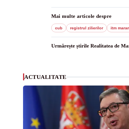
Mai multe articole despre
cub
registrul zilierilor
itm mara
Urmărește știrile Realitatea de M
ACTUALITATE