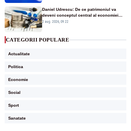
Daniel Udrescu: De ce patrimoniul va
deveni conceptul central al economiei
viitoare?
2 aug. 2026, 09:22
CATEGORII POPULARE
Actualitate
Politica
Economie
Social
Sport
Sanatate