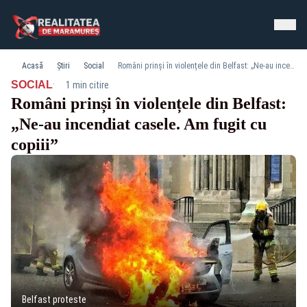
Acasă
Știri
Social
Români prinși în violențele din Belfast: „Ne-au incendiat casele. Am fugit cu copiii”
·
SOCIAL
1 min citire
Români prinși în violențele din Belfast:
„Ne-au incendiat casele. Am fugit cu
copiii”
Belfast proteste