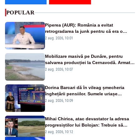
POPULAR
Piperea (AUR): România a evitat
retrogradarea la junk pentru că era o
catastrofă pentru bănci și fondurile de
2 aug. 2026, 10:01
pensii
Mobilizare masivă pe Dunăre, pentru
salvarea producției la Cernavodă. Armata
va detona o stâncă și va devia apa
2 aug. 2026, 10:07
fluviului - IMAGINI AERIENE
Dorina Barcari dă în vileag șmecheria
înghețării pensiilor. Sumele uriașe
pierdute de fiecare român
2 aug. 2026, 10:09
Mihai Chirica, atac devastator la adresa
progresiștilor lui Bolojan: Trebuie să
protejăm și natura, dar nu șținem omaneii
2 aug. 2026, 10:12
în stare permanentă de alertă