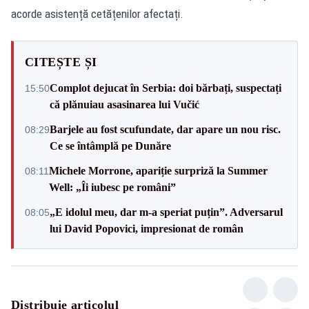
acorde asistență cetățenilor afectați.
CITEȘTE ȘI
Complot dejucat în Serbia: doi bărbați, suspectați
15:50
că plănuiau asasinarea lui Vučić
Barjele au fost scufundate, dar apare un nou risc.
08:29
Ce se întâmplă pe Dunăre
Michele Morrone, apariție surpriză la Summer
08:11
Well: „Îi iubesc pe români”
„E idolul meu, dar m-a speriat puțin”. Adversarul
08:05
lui David Popovici, impresionat de român
Distribuie articolul