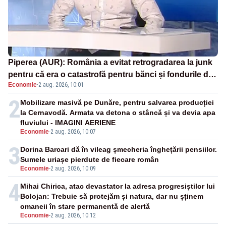
Piperea (AUR): România a evitat retrogradarea la junk
pentru că era o catastrofă pentru bănci și fondurile de
Economie
·
2 aug. 2026, 10:01
pensii
2
Mobilizare masivă pe Dunăre, pentru salvarea producției
la Cernavodă. Armata va detona o stâncă și va devia apa
fluviului - IMAGINI AERIENE
Economie
-
2 aug. 2026, 10:07
3
Dorina Barcari dă în vileag șmecheria înghețării pensiilor.
Sumele uriașe pierdute de fiecare român
Economie
-
2 aug. 2026, 10:09
4
Mihai Chirica, atac devastator la adresa progresiștilor lui
Bolojan: Trebuie să protejăm și natura, dar nu șținem
omaneii în stare permanentă de alertă
Economie
-
2 aug. 2026, 10:12