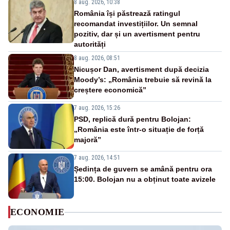
8 aug. 2026, 10:38
România își păstrează ratingul
recomandat investițiilor. Un semnal
pozitiv, dar și un avertisment pentru
autorități
8 aug. 2026, 08:51
Nicușor Dan, avertisment după decizia
Moody’s: „România trebuie să revină la
creștere economică”
7 aug. 2026, 15:26
PSD, replică dură pentru Bolojan:
„România este într-o situație de forță
majoră”
7 aug. 2026, 14:51
Ședința de guvern se amână pentru ora
15:00. Bolojan nu a obținut toate avizele
ECONOMIE