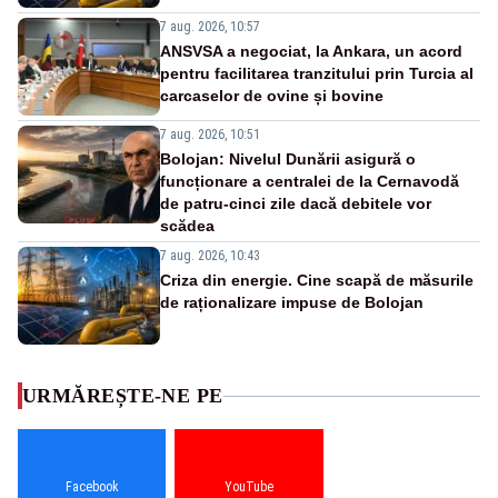
7 aug. 2026, 10:57
ANSVSA a negociat, la Ankara, un acord
pentru facilitarea tranzitului prin Turcia al
carcaselor de ovine și bovine
7 aug. 2026, 10:51
Bolojan: Nivelul Dunării asigură o
funcționare a centralei de la Cernavodă
de patru-cinci zile dacă debitele vor
scădea
7 aug. 2026, 10:43
Criza din energie. Cine scapă de măsurile
de raționalizare impuse de Bolojan
URMĂREȘTE-NE PE
Facebook
YouTube