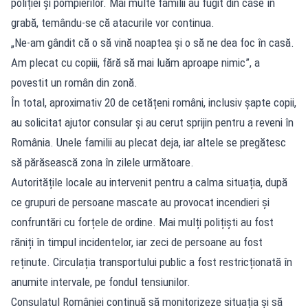
poliției și pompierilor. Mai multe familii au fugit din case în
grabă, temându-se că atacurile vor continua.
„Ne-am gândit că o să vină noaptea și o să ne dea foc în casă.
Am plecat cu copiii, fără să mai luăm aproape nimic”, a
povestit un român din zonă.
În total, aproximativ 20 de cetățeni români, inclusiv șapte copii,
au solicitat ajutor consular și au cerut sprijin pentru a reveni în
România. Unele familii au plecat deja, iar altele se pregătesc
să părăsească zona în zilele următoare.
Autoritățile locale au intervenit pentru a calma situația, după
ce grupuri de persoane mascate au provocat incendieri și
confruntări cu forțele de ordine. Mai mulți polițiști au fost
răniți în timpul incidentelor, iar zeci de persoane au fost
reținute. Circulația transportului public a fost restricționată în
anumite intervale, pe fondul tensiunilor.
Consulatul României continuă să monitorizeze situația și să