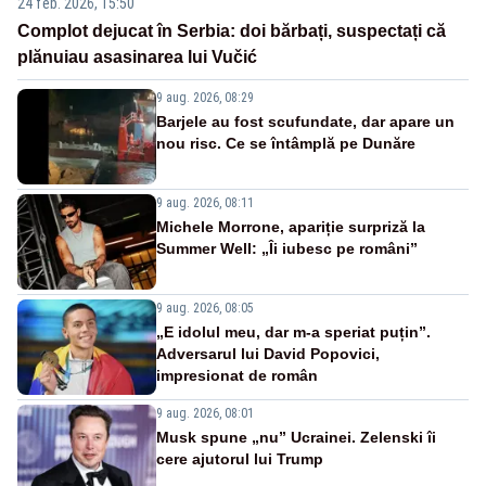
24 feb. 2026, 15:50
Complot dejucat în Serbia: doi bărbați, suspectați că
plănuiau asasinarea lui Vučić
9 aug. 2026, 08:29
Barjele au fost scufundate, dar apare un
nou risc. Ce se întâmplă pe Dunăre
9 aug. 2026, 08:11
Michele Morrone, apariție surpriză la
Summer Well: „Îi iubesc pe români”
9 aug. 2026, 08:05
„E idolul meu, dar m-a speriat puțin”.
Adversarul lui David Popovici,
impresionat de român
9 aug. 2026, 08:01
Musk spune „nu” Ucrainei. Zelenski îi
cere ajutorul lui Trump