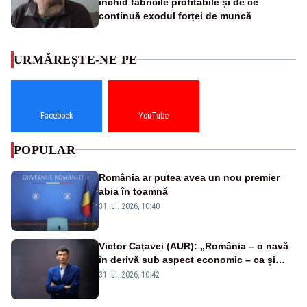
închid fabricile profitabile și de ce
continuă exodul forței de muncă
URMĂREȘTE-NE PE
Facebook
YouTube
POPULAR
România ar putea avea un nou premier
abia în toamnă
31 iul. 2026, 10:40
Victor Cațavei (AUR): „România – o navă
în derivă sub aspect economic – ca și
rezultat al guvernărilor din ultimii 36 de
31 iul. 2026, 10:42
ani”