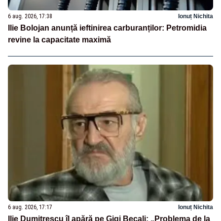
6 aug. 2026, 17:38
Ionuț Nichita
Ilie Bolojan anunță ieftinirea carburanților: Petromidia
revine la capacitate maximă
6 aug. 2026, 17:17
Ionuț Nichita
Ilie Dumitrescu îl apără pe Gigi Becali: „Problema de la