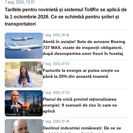
7 aug. 2026, 10:01
Tarifele pentru rovinietă și sistemul TollRo se aplică de
la 1 octombrie 2026. Ce se schimbă pentru șoferi și
transportatori
7 aug. 2026, 09:45
Alertă în aviație! Sute de avioane Boeing
737 MAX, vizate de inspecții obligatorii,
după descoperirea unor fisuri în fuselaj
7 aug. 2026, 07:53
Facturile la energie ar putea crește cu
până la 20% din această toamnă
7 aug. 2026, 07:50
Planul de criză privind raționalizarea
energiei: 9 scenarii de risc în care se
aplică
7 aug. 2026, 07:45
Declinul industriei românești: De ce se