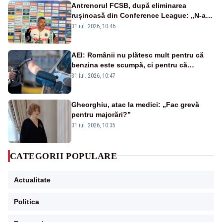
Antrenorul FCSB, după eliminarea
rușinoasă din Conference League: „N-ai
cum să nu scoți în evidență și lucrurile
31 iul. 2026, 10:46
bune”
AEI: Românii nu plătesc mult pentru că
benzina este scumpă, ci pentru că
benzina ieftină e taxată scump
31 iul. 2026, 10:47
Gheorghiu, atac la medici: „Fac grevă
pentru majorări?”
31 iul. 2026, 10:35
CATEGORII POPULARE
Actualitate
Politica