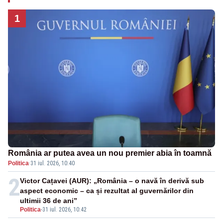
1
România ar putea avea un nou premier abia în toamnă
Politica
·
31 iul. 2026, 10:40
2
Victor Cațavei (AUR): „România – o navă în derivă sub
aspect economic – ca și rezultat al guvernărilor din
ultimii 36 de ani”
Politica
-
31 iul. 2026, 10:42