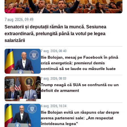
7 aug. 2026, 09:49
Senatorii și deputații rămân la muncă. Sesiunea
extraordinară, prelungită până la votul pe legea
salarizării
7 aug. 2026, 08:40
Ilie Bolojan, mesaj pe Facebook în plină
criză energetică: premierul demis
continuă să se laude cu măsurile luate
7 aug. 2026, 08:03
Trump neagă că SUA se confruntă cu un
deficit de armament
6 aug. 2026, 16:34
Ilie Bolojan evită un răspuns clar despre
averea partenerei sale: „Am respectat
întotdeauna legea”