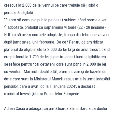
crescut la 2.000 de lei venitul pe care trebuie să-l aibă o
persoană eligibilă.
"Eu am să comunic public pe acest subiect când normele vor
fi adoptate, probabil că săptămâna viitoare (22 - 28 ianuarie -
N.R.) o să avem normele adoptate, tranşa din februarie va veni
după jumătatea lunii februarie. De ce? Pentru că am ridicat
plafonul de eligibilitate la 2.000 de lei faţă de anul trecut, când
era plafonul la 1.700 de lei şi pentru acest lucru eligibilitatea
se reface pentru toţi cetăţenii care sunt până în 2.000 de lei
cu venituri. Mai mult decât atât, avem nevoie şi de bazele de
date care sunt la Ministerul Muncii, reajustate în urma indexării
pensiilor, care a avut loc la 1 ianuarie 2024", a declarat
ministrul Investiţiilor şi Proiectelor Europene.
Adrian Câciu a adăugat că următoarea alimentare a cardurilor