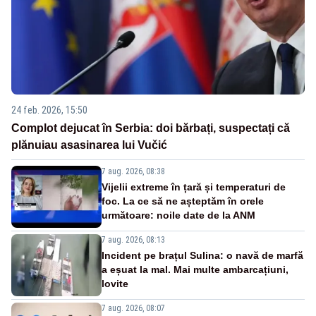
24 feb. 2026, 15:50
Complot dejucat în Serbia: doi bărbați, suspectați că
plănuiau asasinarea lui Vučić
7 aug. 2026, 08:38
Vijelii extreme în țară și temperaturi de
foc. La ce să ne așteptăm în orele
următoare: noile date de la ANM
7 aug. 2026, 08:13
Incident pe brațul Sulina: o navă de marfă
a eșuat la mal. Mai multe ambarcațiuni,
lovite
7 aug. 2026, 08:07