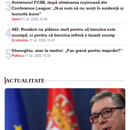
3
Antrenorul FCSB, după eliminarea rușinoasă din
Conference League: „N-ai cum să nu scoți în evidență și
lucrurile bune”
Sport
-
31 iul. 2026, 10:46
4
AEI: Românii nu plătesc mult pentru că benzina este
scumpă, ci pentru că benzina ieftină e taxată scump
Economie
-
31 iul. 2026, 10:47
5
Gheorghiu, atac la medici: „Fac grevă pentru majorări?”
Politica
-
31 iul. 2026, 10:35
ACTUALITATE