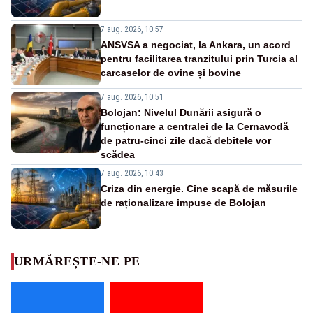
7 aug. 2026, 10:57
ANSVSA a negociat, la Ankara, un acord
pentru facilitarea tranzitului prin Turcia al
carcaselor de ovine și bovine
7 aug. 2026, 10:51
Bolojan: Nivelul Dunării asigură o
funcționare a centralei de la Cernavodă
de patru-cinci zile dacă debitele vor
scădea
7 aug. 2026, 10:43
Criza din energie. Cine scapă de măsurile
de raționalizare impuse de Bolojan
URMĂREȘTE-NE PE