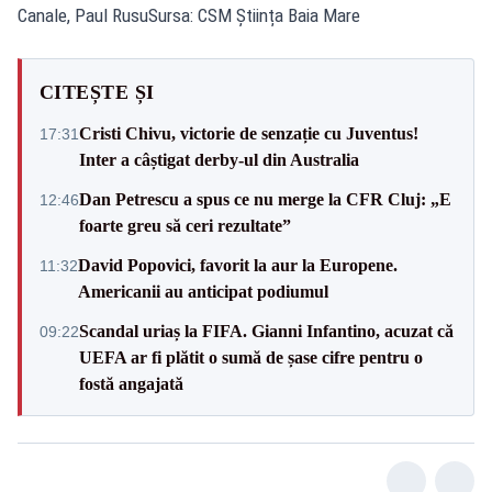
Canale, Paul RusuSursa: CSM Știința Baia Mare
CITEȘTE ȘI
Cristi Chivu, victorie de senzație cu Juventus!
17:31
Inter a câștigat derby-ul din Australia
Dan Petrescu a spus ce nu merge la CFR Cluj: „E
12:46
foarte greu să ceri rezultate”
David Popovici, favorit la aur la Europene.
11:32
Americanii au anticipat podiumul
Scandal uriaș la FIFA. Gianni Infantino, acuzat că
09:22
UEFA ar fi plătit o sumă de șase cifre pentru o
fostă angajată