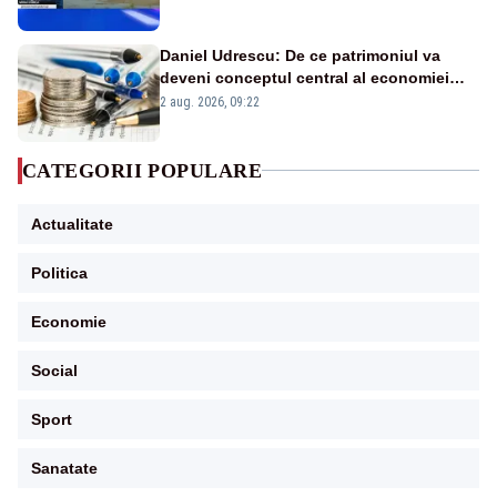
în stare permanentă de alertă
Daniel Udrescu: De ce patrimoniul va
deveni conceptul central al economiei
viitoare?
2 aug. 2026, 09:22
CATEGORII POPULARE
Actualitate
Politica
Economie
Social
Sport
Sanatate