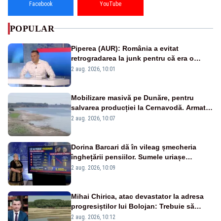
Facebook
YouTube
POPULAR
Piperea (AUR): România a evitat
retrogradarea la junk pentru că era o
catastrofă pentru bănci și fondurile de
2 aug. 2026, 10:01
pensii
Mobilizare masivă pe Dunăre, pentru
salvarea producției la Cernavodă. Armata
va detona o stâncă și va devia apa
2 aug. 2026, 10:07
fluviului - IMAGINI AERIENE
Dorina Barcari dă în vileag șmecheria
înghețării pensiilor. Sumele uriașe
pierdute de fiecare român
2 aug. 2026, 10:09
Mihai Chirica, atac devastator la adresa
progresiștilor lui Bolojan: Trebuie să
protejăm și natura, dar nu șținem omaneii
2 aug. 2026, 10:12