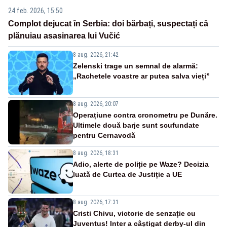
24 feb. 2026, 15:50
Complot dejucat în Serbia: doi bărbați, suspectați că
plănuiau asasinarea lui Vučić
8 aug. 2026, 21:42
Zelenski trage un semnal de alarmă:
„Rachetele voastre ar putea salva vieți”
8 aug. 2026, 20:07
Operațiune contra cronometru pe Dunăre.
Ultimele două barje sunt scufundate
pentru Cernavodă
8 aug. 2026, 18:31
Adio, alerte de poliție pe Waze? Decizia
luată de Curtea de Justiție a UE
8 aug. 2026, 17:31
Cristi Chivu, victorie de senzație cu
Juventus! Inter a câștigat derby-ul din