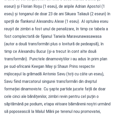
eseuri) și Florian Roșu (1 eseu), de aripile Adrian Apostol (1
eseu) și tonganul de doar 23 de ani Sikuea Taliauli (2 eseuri) în
speță de flankerul Alexandru Alexe (1 eseu). Al optulea eseu
reușit de zimbri a fost unul de penalizare, în timp ce tabela a
fost complectată de fijianul Taniela Maravunawasawasa
(autor a două transformări plus o lovitură de pedeapsă), în
timp ce Alexandru Bucur (și-a trecut în cont alte două
transformări). Punctele dinamoviștilor i-au adus în prim plan
pe sud-africanii Keegan May și Shaun Prins respectiv
mijlocașul la grămadă Antonio Savu (toți cu câte un eseu),
Savu fiind marcatorul singurei transformări din dreptul
formației dinamoviste. Cu șapte partide jucate față de doar
cele cinci ale bănățenilor, zimbri revin pentru cel puțin o
săptămână pe podium, etapa viitoare băimărenii noștri urmând
să poposească la Malul Mării pe terenul nou promovatei,