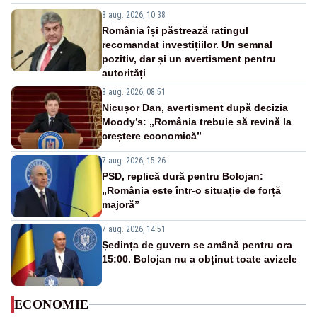
8 aug. 2026, 10:38
România își păstrează ratingul
recomandat investițiilor. Un semnal
pozitiv, dar și un avertisment pentru
autorități
8 aug. 2026, 08:51
Nicușor Dan, avertisment după decizia
Moody’s: „România trebuie să revină la
creștere economică”
7 aug. 2026, 15:26
PSD, replică dură pentru Bolojan:
„România este într-o situație de forță
majoră”
7 aug. 2026, 14:51
Ședința de guvern se amână pentru ora
15:00. Bolojan nu a obținut toate avizele
ECONOMIE