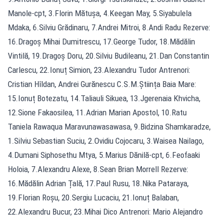
Manole-cpt, 3.Florin Mătușa, 4.Keegan May, 5.Siyabulela
Mdaka, 6.Silviu Grădinaru, 7.Andrei Mitroi, 8.Andi Radu Rezerve:
16.Dragoș Mihai Dumitrescu, 17.George Tudor, 18.Mădălin
Vintilă, 19.Dragoș Doru, 20.Silviu Budileanu, 21.Dan Constantin
Carlescu, 22.Ionuț Simion, 23.Alexandru Tudor Antrenori:
Cristian Hîldan, Andrei Gurănescu C.S.M.Știința Baia Mare:
15.Ionuț Botezatu, 14.Taliauli Sikuea, 13.Jgerenaia Khvicha,
12.Sione Fakaosilea, 11.Adrian Marian Apostol, 10.Ratu
Taniela Rawaqua Maravunawasawasa, 9.Bidzina Shamkaradze,
1.Silviu Sebastian Suciu, 2.Ovidiu Cojocaru, 3.Waisea Nailago,
4.Dumani Siphosethu Mtya, 5.Marius Dănilă-cpt, 6.Feofaaki
Holoia, 7.Alexandru Alexe, 8.Sean Brian Morrell Rezerve:
16.Mădălin Adrian Țală, 17.Paul Rusu, 18.Nika Pataraya,
19.Florian Roșu, 20.Sergiu Lucaciu, 21.Ionuț Balaban,
22.Alexandru Bucur, 23.Mihai Dico Antrenori: Mario Alejandro