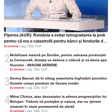
Piperea (AUR): România a evitat retrogradarea la junk
pentru că era o catastrofă pentru bănci și fondurile de
Economie
·
2 aug. 2026, 10:01
pensii
2
Mobilizare masivă pe Dunăre, pentru salvarea producției
la Cernavodă. Armata va detona o stâncă și va devia apa
fluviului - IMAGINI AERIENE
Economie
-
2 aug. 2026, 10:07
3
Dorina Barcari dă în vileag șmecheria înghețării pensiilor.
Sumele uriașe pierdute de fiecare român
Economie
-
2 aug. 2026, 10:09
4
Mihai Chirica, atac devastator la adresa progresiștilor lui
Bolojan: Trebuie să protejăm și natura, dar nu șținem
omaneii în stare permanentă de alertă
Economie
-
2 aug. 2026, 10:12