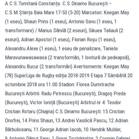
A.C.S.Tomitanii Constanța. C.S.Dinamo București –
C.S.M.Știința Baia Mare 17-53 (5-20) Marcatori: Keegan May
(1 eseu), Shaun Prins (1 eseu), Antonio Savu (1 eseu, 1
transformare) / Marius Dănilă (2 eseuri), Sikuea Taliauli (2
eseuri), Adrian Apostol (1 eseu), Florian Roșu (1 eseu),
Alexandru Alexe (1 eseu), 1 eseu de penalizare, Taniela
Maravunawasawasa (2 transformări, 1 lovitură de pedeapsă),
Alexandru Bucur (2 transformări) Avertismente: Keegan May
(78) SuperLiga de Rugby ediția 2018-2019 Etapa 7 Sâmbătă 20
octombrie 2018 ora 11.00 Stadion: Florea Dumitrache
București Arbitrii: Radu Petrescu (București), Dragoș Preda
(București), Victor Ioniță (București) Arbitrul nr 4: Teodor
Cristian Rotaru (Chiajna) C.S.Dinamo București: 15.Cristian
Onofrei, 14.Prins Shaun, 13.Andrei Vasilică Pascu, 12.Adrian
Bărbuliceanu, 11.George Adrian Iacob, 10.Hendrik Mulder,
9.Antonio Dănuț Savu, 1.Giorgi Tsutskiridze, 2.Cosmin Gabriel