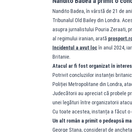
Nandito Badea a primit o con
Nandito Badea, în vârstă de 21 de ani
Tribunalul Old Bailey din Londra. Aces
asupra jurnalistului Pouria Zeraati, p
al regimului iranian, arată
prosport.r
Incidentul a avut loc
în anul 2024, ia
Britanie.
Atacul ar fi fost organizat în interes
Potrivit concluziilor instanței britan
Poliției Metropolitane din Londra, ata
Judecătorii au apreciat că probele 
unei legături între organizatorii atac
Cu toate acestea, instanța a făcut o 
Un alt român a primit o pedeapsă ma
George Stana, considerat de anchetat