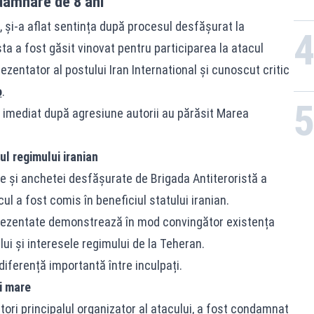
damnare de 8 ani
, și-a aflat sentința după procesul desfășurat la
ta a fost găsit vinovat pentru participarea la atacul
rezentator al postului Iran International și cunoscut critic
o
.
r imediat după agresiune autorii au părăsit Marea
ul regimului iranian
ice și anchetei desfășurate de Brigada Antiteroristă a
cul a fost comis în beneficiul statului iranian.
prezentate demonstrează în mod convingător existența
ului și interesele regimului de la Teheran.
diferență importantă între inculpați.
i mare
ori principalul organizator al atacului, a fost condamnat