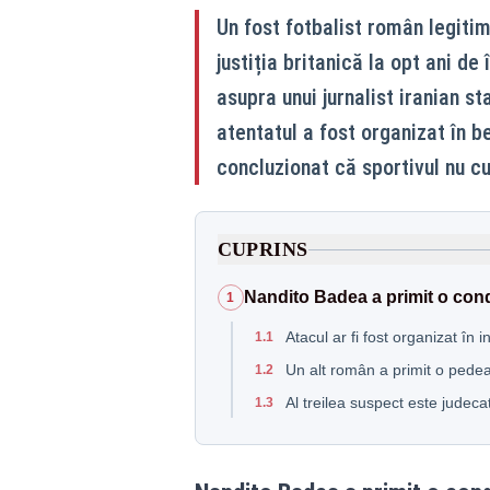
Un fost fotbalist român legitim
justiția britanică la opt ani de
asupra unui jurnalist iranian st
atentatul a fost organizat în b
concluzionat că sportivul nu cu
CUPRINS
Nandito Badea a primit o con
1
Atacul ar fi fost organizat în 
1.1
Un alt român a primit o ped
1.2
Al treilea suspect este judec
1.3