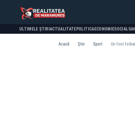
ULTIMELE ȘTIRI
ACTUALITATE
POLITICA
ECONOMIE
SOCIAL
SA
Acasă
Știri
Sport
Un fost fotbal