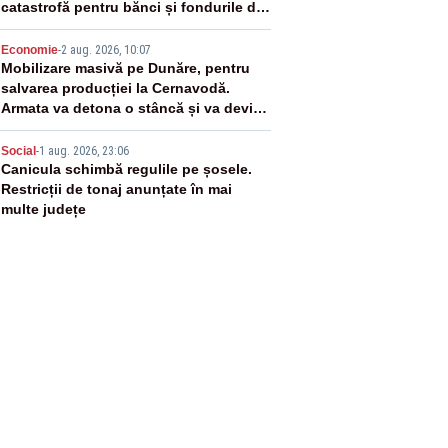
catastrofă pentru bănci și fondurile de
pensii
4
Economie
-
2 aug. 2026, 10:07
Mobilizare masivă pe Dunăre, pentru
salvarea producției la Cernavodă.
Armata va detona o stâncă și va devia
apa fluviului - IMAGINI AERIENE
5
Social
-
1 aug. 2026, 23:06
Canicula schimbă regulile pe șosele.
Restricții de tonaj anunțate în mai
multe județe