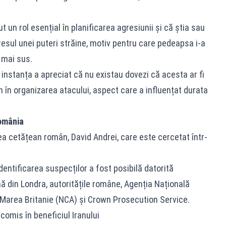
t un rol esențial în planificarea agresiunii și că știa sau
teresul unei puteri străine, motiv pentru care pedeapsa i-a
 mai sus.
 instanța a apreciat că nu existau dovezi că acesta ar fi
 în organizarea atacului, aspect care a influențat durata
România
lea cetățean român, David Andrei, care este cercetat într-
identificarea suspecților a fost posibilă datorită
nă din Londra, autoritățile române, Agenția Națională
 Marea Britanie (NCA) și Crown Prosecution Service.
 comis în beneficiul Iranului