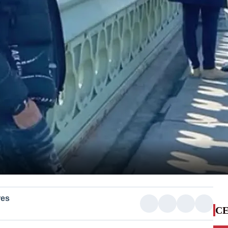
res
CE