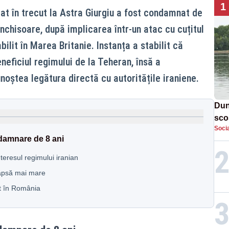
1
at în trecut la Astra Giurgiu a fost condamnat de
 închisoare, după implicarea într-un atac cu cuțitul
abilit în Marea Britanie. Instanța a stabilit că
eneficiul regimului de la Teheran, însă a
noștea legătura directă cu autoritățile iraniene.
Dun
sco
Socia
doi
damnare de 8 ani
interesul regimului iranian
eapsă mai mare
at în România