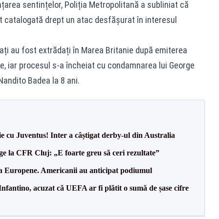
rea sentințelor, Poliția Metropolitană a subliniat că
t catalogată drept un atac desfășurat în interesul
ați au fost extrădați în Marea Britanie după emiterea
e, iar procesul s-a încheiat cu condamnarea lui George
 Nandito Badea la 8 ani.
ie cu Juventus! Inter a câștigat derby-ul din Australia
e la CFR Cluj: „E foarte greu să ceri rezultate”
 la Europene. Americanii au anticipat podiumul
nfantino, acuzat că UEFA ar fi plătit o sumă de șase cifre