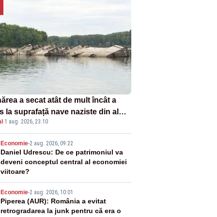
ărea a secat atât de mult încât a
s la suprafață nave naziste din al
l
·
1 aug. 2026, 23:10
lea război mondial
2
Economie
-
2 aug. 2026, 09:22
Daniel Udrescu: De ce patrimoniul va
deveni conceptul central al economiei
viitoare?
3
Economie
-
2 aug. 2026, 10:01
Piperea (AUR): România a evitat
retrogradarea la junk pentru că era o