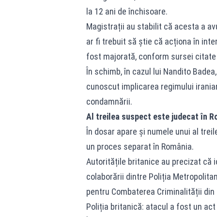
la 12 ani de închisoare.
Magistrații au stabilit că acesta a avu
ar fi trebuit să știe că acționa în in
fost majorată, conform sursei citate
În schimb, în cazul lui Nandito Badea,
cunoscut implicarea regimului iranian
condamnării.
Al treilea suspect este judecat în 
În dosar apare și numele unui al trei
un proces separat în România.
Autoritățile britanice au precizat că 
colaborării dintre Poliția Metropolita
pentru Combaterea Criminalității din
Poliția britanică: atacul a fost un act