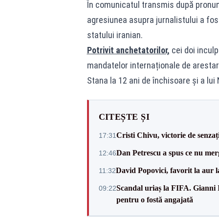
În comunicatul transmis după pronunța
agresiunea asupra jurnalistului a fos
statului iranian.
Potrivit anchetatorilor,
cei doi inculp
mandatelor internaționale de arestar
Stana la 12 ani de închisoare și a lui
CITEȘTE ȘI
Cristi Chivu, victorie de senzaț
17:31
Dan Petrescu a spus ce nu merg
12:46
David Popovici, favorit la aur
11:32
Scandal uriaș la FIFA. Gianni I
09:22
pentru o fostă angajată