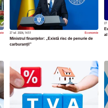
27 
Eu
ate
27 iul. 2026, 14:51
Economie
al
Ministrul finanțelor: „Există risc de penurie de
carburanți!”