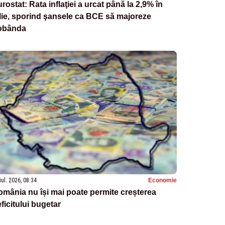
rostat: Rata inflaţiei a urcat până la 2,9% în
lie, sporind şansele ca BCE să majoreze
obânda
iul. 2026, 08:34
Economie
mânia nu își mai poate permite creșterea
ficitului bugetar