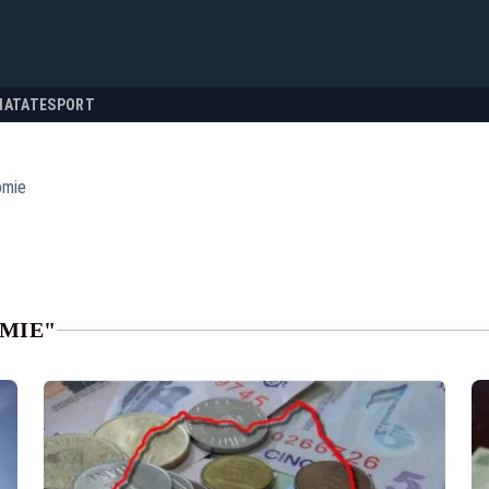
NATATE
SPORT
omie
MIE"