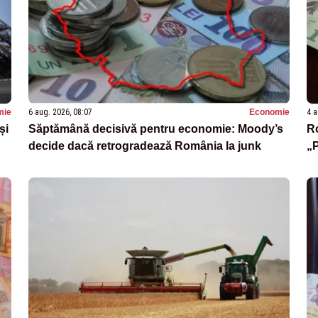
mie
6 aug. 2026, 08:07
Economie
4 a
și
Săptămână decisivă pentru economie: Moody’s
Ro
decide dacă retrogradează România la junk
„P