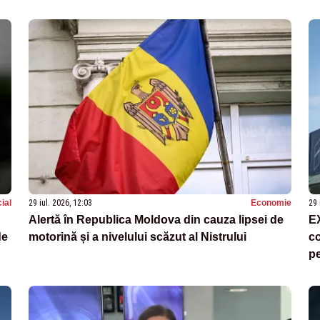
ial
29 iul. 2026, 12:03
Economie
29 
Alertă în Republica Moldova din cauza lipsei de
E
de
motorină și a nivelului scăzut al Nistrului
co
pe