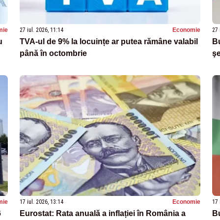
mie
27 iul. 2026, 11:14
Economie
27 
u
TVA-ul de 9% la locuințe ar putea rămâne valabil
Bu
până în octombrie
şe
mie
17 iul. 2026, 13:14
Economie
17 
6
Eurostat: Rata anuală a inflației în România a
Bu