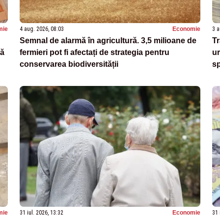
mie
4 aug. 2026, 08:03
Economie
3 a
Semnal de alarmă în agricultură. 3,5 milioane de
Tr
dă
fermieri pot fi afectați de strategia pentru
ur
conservarea biodiversității
sp
mie
31 iul. 2026, 13:32
Economie
31 