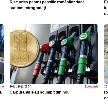
Risc uriaș pentru pensiile românilor dacă
Eu
suntem retrogradați
iu
d
mie
30 iul. 2026, 08:54
Economie
30 
a
Carburanții s-au scumpit din nou
Ro
de