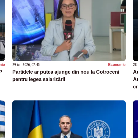
mie
29 iul. 2026, 07:45
Economie
28 
P
Partidele ar putea ajunge din nou la Cotroceni
Au
pentru legea salarizării
An
cr