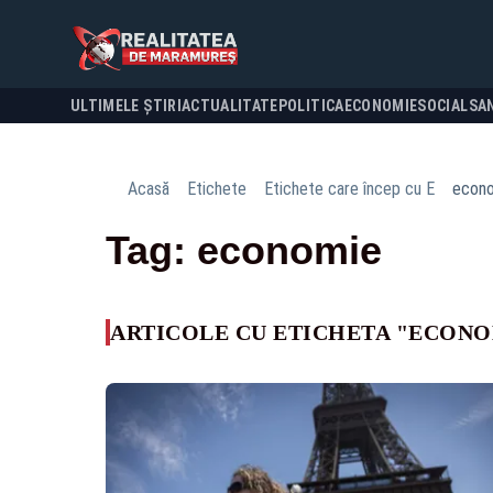
ULTIMELE ȘTIRI
ACTUALITATE
POLITICA
ECONOMIE
SOCIAL
SA
Acasă
Etichete
Etichete care încep cu E
econ
Tag: economie
ARTICOLE CU ETICHETA "ECONO