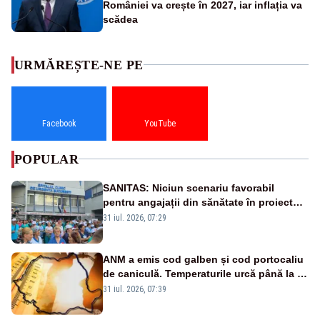
României va crește în 2027, iar inflația va
scădea
URMĂREȘTE-NE PE
Facebook
YouTube
POPULAR
SANITAS: Niciun scenariu favorabil
pentru angajații din sănătate în proiectul
Legii salarizării
31 iul. 2026, 07:29
ANM a emis cod galben și cod portocaliu
de caniculă. Temperaturile urcă până la 38
de grade, iar nopțile devin tropicale
31 iul. 2026, 07:39