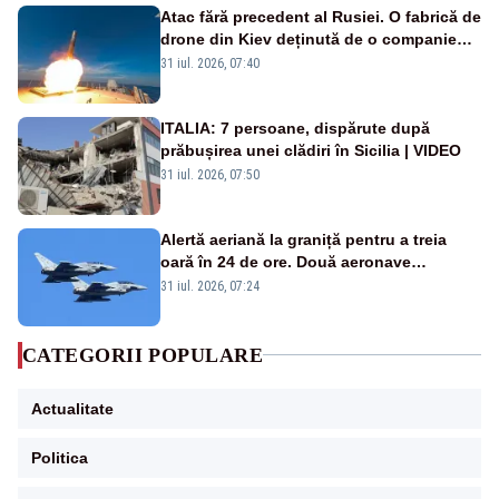
Atac fără precedent al Rusiei. O fabrică de
drone din Kiev deținută de o companie
americană, distrusă de o rachetă
31 iul. 2026, 07:40
rusească
ITALIA: 7 persoane, dispărute după
prăbușirea unei clădiri în Sicilia | VIDEO
31 iul. 2026, 07:50
Alertă aeriană la graniță pentru a treia
oară în 24 de ore. Două aeronave
Eurofighter britanice au fost ridicate de la
31 iul. 2026, 07:24
sol
CATEGORII POPULARE
Actualitate
Politica