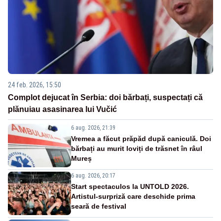
24 feb. 2026, 15:50
Complot dejucat în Serbia: doi bărbați, suspectați că
plănuiau asasinarea lui Vučić
6 aug. 2026, 21:39
Vremea a făcut prăpăd după caniculă. Doi
bărbați au murit loviți de trăsnet în râul
Mureș
6 aug. 2026, 20:17
Start spectaculos la UNTOLD 2026.
Artistul-surpriză care deschide prima
seară de festival