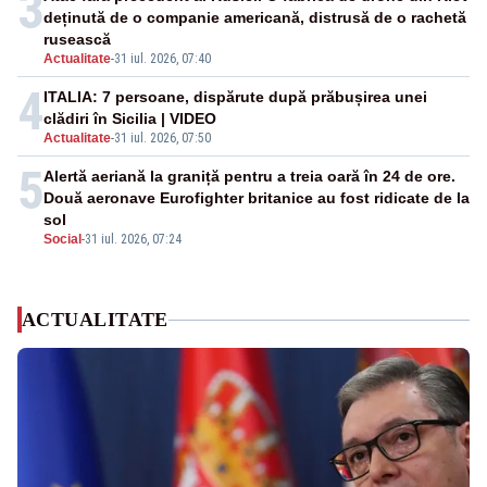
3
deținută de o companie americană, distrusă de o rachetă
rusească
Actualitate
-
31 iul. 2026, 07:40
4
ITALIA: 7 persoane, dispărute după prăbușirea unei
clădiri în Sicilia | VIDEO
Actualitate
-
31 iul. 2026, 07:50
5
Alertă aeriană la graniță pentru a treia oară în 24 de ore.
Două aeronave Eurofighter britanice au fost ridicate de la
sol
Social
-
31 iul. 2026, 07:24
ACTUALITATE