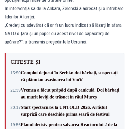
În intervenția sa de la Ankara, Zelenski a adresat și o întrebare
liderilor Alianței:
„Credeți cu adevărat că ar fi un lucru indicat să lăsați în afara
NATO o țară și un popor cu acest nivel de capacități de
apărare?”, a transmis președintele Ucrainei.
CITEȘTE ȘI
Complot dejucat în Serbia: doi bărbați, suspectați
15:50
că plănuiau asasinarea lui Vučić
Vremea a făcut prăpăd după caniculă. Doi bărbați
21:39
au murit loviți de trăsnet în râul Mureș
Start spectaculos la UNTOLD 2026. Artistul-
20:17
surpriză care deschide prima seară de festival
Planul decisiv pentru salvarea Reactorului 2 de la
19:56