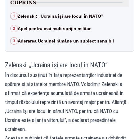
CUPRINS
Zelenski: „Ucraina își are locul în NATO”
1
Apel pentru mai mult sprijin militar
2
Aderarea Ucrainei rămâne un subiect sensibil
3
Zelenski: „Ucraina își are locul în NATO”
În discursul susținut în fața reprezentanților industriei de
apărare și ai statelor membre NATO, Volodimir Zelenski a
afirmat că experiența acumulată de armata ucraineană în
timpul războiului reprezintă un avantaj major pentru Alianță.
„Ucraina își are locul în sânul NATO, pentru că NATO cu
Ucraina este alianța viitorului”, a declarat președintele
ucrainean.
Acesta a subliniat că forțele armate ucrainene au dobândit