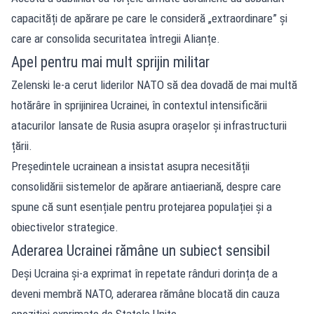
capacități de apărare pe care le consideră „extraordinare” și
care ar consolida securitatea întregii Alianțe.
Apel pentru mai mult sprijin militar
Zelenski le-a cerut liderilor NATO să dea dovadă de mai multă
hotărâre în sprijinirea Ucrainei, în contextul intensificării
atacurilor lansate de Rusia asupra orașelor și infrastructurii
țării.
Președintele ucrainean a insistat asupra necesității
consolidării sistemelor de apărare antiaeriană, despre care
spune că sunt esențiale pentru protejarea populației și a
obiectivelor strategice.
Aderarea Ucrainei rămâne un subiect sensibil
Deși Ucraina și-a exprimat în repetate rânduri dorința de a
deveni membră NATO, aderarea rămâne blocată din cauza
opoziției exprimate de Statele Unite.