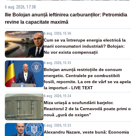
6 aug. 2026, 17:38
Ilie Bolojan anunță ieftinirea carburanților: Petromidia
revine la capacitate maximă
6 aug. 2026, 15:36
Cum se va întrerupe energia electrică la
marii consumatori industriali? Bolojan:
Nu vor exista compensații
6 aug. 2026, 15:33
Bolojan anunță restricțiile de consum
energetic. Centralele pe combustibili
fosili, repornite. La ore de vârf se va apela
la importuri - LIVE TEXT
6 aug. 2026, 15:24
Miza uriașă a scufundării barjelor.
Reactorul 2 de la Cernavodă poate primi o
nouă „gură de oxigen”
6 aug. 2026, 15:23
Alexandru Nazare, veste bună: Economia