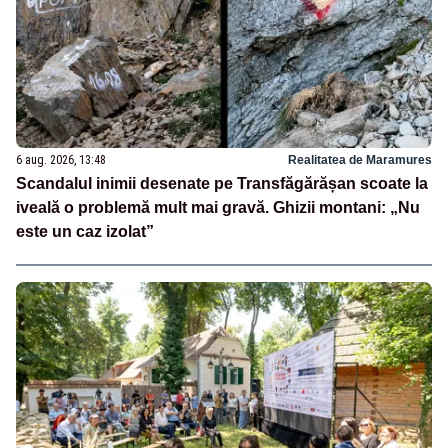
6 aug. 2026, 13:48
Realitatea de Maramures
Scandalul inimii desenate pe Transfăgărășan scoate la
iveală o problemă mult mai gravă. Ghizii montani: „Nu
este un caz izolat”