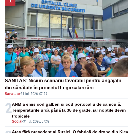
1
SANITAS: Niciun scenariu favorabil pentru angajații
din sănătate în proiectul Legii salarizării
Sanatate
·
31 iul. 2026, 07:29
2
ANM a emis cod galben și cod portocaliu de caniculă.
Temperaturile urcă până la 38 de grade, iar nopțile devin
tropicale
Social
-
31 iul. 2026, 07:39
Atac fără precedent al Rusiei. O fabrică de drone din Kiev