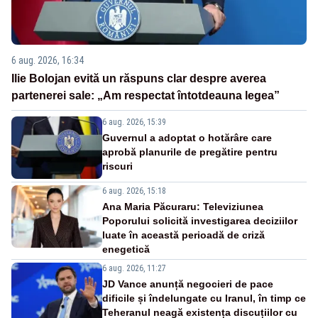
6 aug. 2026, 16:34
Ilie Bolojan evită un răspuns clar despre averea
partenerei sale: „Am respectat întotdeauna legea”
6 aug. 2026, 15:39
Guvernul a adoptat o hotărâre care
aprobă planurile de pregătire pentru
riscuri
6 aug. 2026, 15:18
Ana Maria Păcuraru: Televiziunea
Poporului solicită investigarea deciziilor
luate în această perioadă de criză
enegetică
6 aug. 2026, 11:27
JD Vance anunță negocieri de pace
dificile și îndelungate cu Iranul, în timp ce
Teheranul neagă existența discuțiilor cu