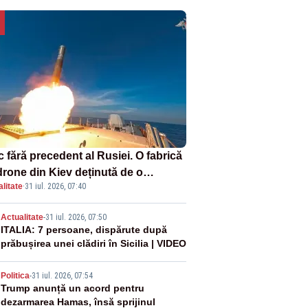
 fără precedent al Rusiei. O fabrică
drone din Kiev deținută de o
litate
·
31 iul. 2026, 07:40
panie americană, distrusă de o
hetă rusească
2
Actualitate
-
31 iul. 2026, 07:50
ITALIA: 7 persoane, dispărute după
prăbușirea unei clădiri în Sicilia | VIDEO
3
Politica
-
31 iul. 2026, 07:54
Trump anunță un acord pentru
dezarmarea Hamas, însă sprijinul