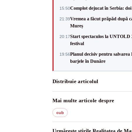
Complot dejucat în Serbia: doi 
15:50
Vremea a făcut prăpăd după cani
21:39
Mureș
Start spectaculos la UNTOLD 20
20:17
festival
Planul decisiv pentru salvarea
19:56
barjele în Dunăre
Distribuie articolul
Mai multe articole despre
cub
Urmărește știrile Realitatea de M