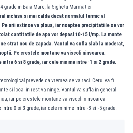
4 grade in Baia Mare, la Sighetu Marmatiei.
eral inchisa si mai calda decat normalul termic al
 Pe arii extinse va ploua, iar noaptea precipitatiile se vor
Izolat cantitatile de apa vor depasi 10-15 l/mp. La munte
une strat nou de zapada. Vantul va sufla slab la moderat,
noptii. Pe crestele montane va viscoli ninsoarea.
ntre 6 si 8 grade, iar cele minime intre -1 si 2 grade.
teorological prevede ca vremea se va raci. Cerul va fi
nte si local in rest va ninge. Vantul va sufla in general
iua, iar pe crestele montane va viscoli ninsoarea.
ntre 0 si 3 grade, iar cele minime intre -8 si -5 grade.