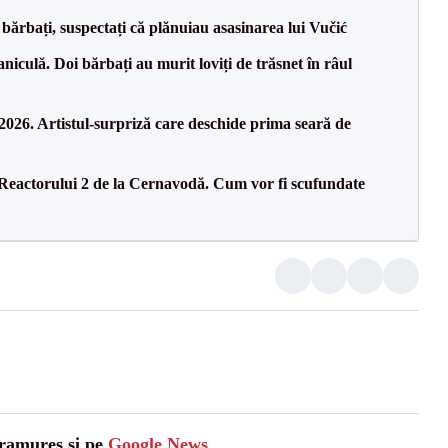
bărbați, suspectați că plănuiau asasinarea lui Vučić
culă. Doi bărbați au murit loviți de trăsnet în râul
26. Artistul-surpriză care deschide prima seară de
 Reactorului 2 de la Cernavodă. Cum vor fi scufundate
aramures și pe
Google News