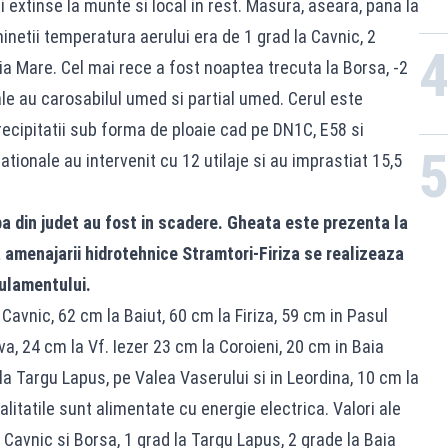
 extinse la munte si local in rest. Masura, aseara, pana la
minetii temperatura aerului era de 1 grad la Cavnic, 2
ia Mare. Cel mai rece a fost noaptea trecuta la Borsa, -2
le au carosabilul umed si partial umed. Cerul este
precipitatii sub forma de ploaie cad pe DN1C, E58 si
tionale au intervenit cu 12 utilaje si au imprastiat 15,5
apa din judet au fost in scadere. Gheata este prezenta la
 amenajarii hidrotehnice Stramtori-Firiza se realizeaza
gulamentului.
avnic, 62 cm la Baiut, 60 cm la Firiza, 59 cm in Pasul
a, 24 cm la Vf. Iezer 23 cm la Coroieni, 20 cm in Baia
a Targu Lapus, pe Valea Vaserului si in Leordina, 10 cm la
alitatile sunt alimentate cu energie electrica. Valori ale
 Cavnic si Borsa, 1 grad la Targu Lapus, 2 grade la Baia