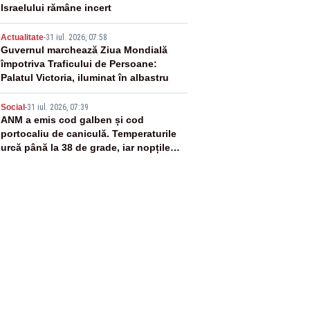
Israelului rămâne incert
4
Actualitate
-
31 iul. 2026, 07:58
Guvernul marchează Ziua Mondială
împotriva Traficului de Persoane:
Palatul Victoria, iluminat în albastru
5
Social
-
31 iul. 2026, 07:39
ANM a emis cod galben și cod
portocaliu de caniculă. Temperaturile
urcă până la 38 de grade, iar nopțile
devin tropicale