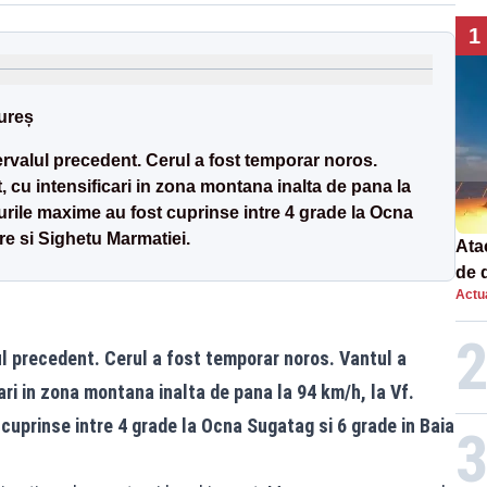
1
ureș
tervalul precedent. Cerul a fost temporar noros.
, cu intensificari in zona montana inalta de pana la
turile maxime au fost cuprinse intre 4 grade la Ocna
re si Sighetu Marmatiei.
Atac
de 
Actua
com
rac
ul precedent. Cerul a fost temporar noros. Vantul a
ari in zona montana inalta de pana la 94 km/h, la Vf.
cuprinse intre 4 grade la Ocna Sugatag si 6 grade in Baia